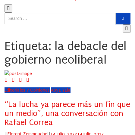
Etiqueta:
la debacle del
gobierno neoliberal
Editoriales y Opiniones
Abya Yala
“La lucha ya parece más un fin que
un medio”, una conversación con
Rafael Correa
Author
Posted
Florent Zemmouche
14 julio, 2022
14 julio, 2022