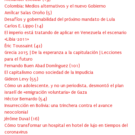
Colombia: Medios alternativos y el nuevo Gobierno
Amílcar Salas Oroño
(
5
)
Desafíos y gobernabilidad del próximo mandato de Lula
Carlos E. Lippo
(
14
)
El imperio está tratando de aplicar en Venezuela el escenario
«Libia-2011»
Éric Toussaint
(
42
)
Grecia 2015 | De la esperanza a la capitulación | Lecciones
para el futuro
Fernando Buen Abad Domínguez
(
101
)
El capitalismo como sociedad de la Impudicia
Gideon Levy
(
55
)
Cómo un adolescente, y no un periodista, desmontó el plan
israelí de «emigración voluntaria» de Gaza
Héctor Bernardo
(
54
)
Insurrección en Bolivia: una trinchera contra el avance
neocolonial
Jérôme Duval
(
16
)
Cómo transformar un hospital en hotel de lujo en tiempos del
coronavirus