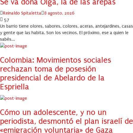
Se va doña Olga, la de las arepas
Author
Posted
Reinaldo Spitaletta
8 agosto, 2026
on
57
Un barrio tiene olores, sabores, colores, aceras, antejardines, casas
y gente que las habita. Son los vecinos. El próximo, ese a quien le
sabés...
Colombia: Movimientos sociales
rechazan toma de posesión
presidencial de Abelardo de la
Espriella
Cómo un adolescente, y no un
periodista, desmontó el plan israelí de
«emigración voluntaria» de Gaza