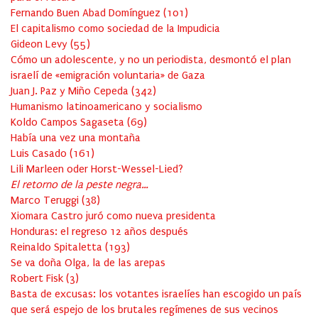
Fernando Buen Abad Domínguez
(
101
)
El capitalismo como sociedad de la Impudicia
Gideon Levy
(
55
)
Cómo un adolescente, y no un periodista, desmontó el plan
israelí de «emigración voluntaria» de Gaza
Juan J. Paz y Miño Cepeda
(
342
)
Humanismo latinoamericano y socialismo
Koldo Campos Sagaseta
(
69
)
Había una vez una montaña
Luis Casado
(
161
)
Lili Marleen oder Horst-Wessel-Lied?
El retorno de la peste negra…
Marco Teruggi
(
38
)
Xiomara Castro juró como nueva presidenta
Honduras: el regreso 12 años después
Reinaldo Spitaletta
(
193
)
Se va doña Olga, la de las arepas
Robert Fisk
(
3
)
Basta de excusas: los votantes israelíes han escogido un país
que será espejo de los brutales regímenes de sus vecinos