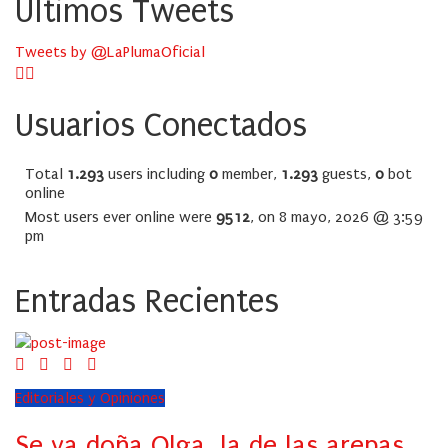
Últimos Tweets
Tweets by @LaPlumaOficial
Usuarios Conectados
Total
1.293
users including
0
member,
1.293
guests,
0
bot
online
Most users ever online were
9512
, on 8 mayo, 2026 @ 3:59
pm
Entradas Recientes
Editoriales y Opiniones
Se va doña Olga, la de las arepas