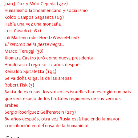
Juan J. Paz y Miño Cepeda
(
342
)
Humanismo latinoamericano y socialismo
Koldo Campos Sagaseta
(
69
)
Había una vez una montaña
Luis Casado
(
161
)
Lili Marleen oder Horst-Wessel-Lied?
El retorno de la peste negra…
Marco Teruggi
(
38
)
Xiomara Castro juró como nueva presidenta
Honduras: el regreso 12 años después
Reinaldo Spitaletta
(
193
)
Se va doña Olga, la de las arepas
Robert Fisk
(
3
)
Basta de excusas: los votantes israelíes han escogido un país
que será espejo de los brutales regímenes de sus vecinos
árabes
Sergio Rodríguez Gelfenstein
(
273
)
85 años después, otra vez Rusia está haciendo la mayor
contribución en defensa de la humanidad.