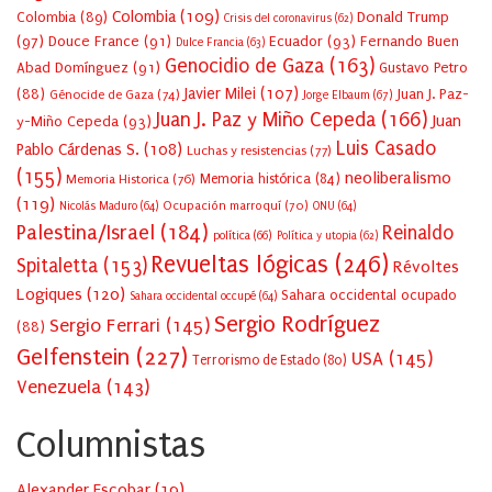
Colombia
(109)
Colombia
(89)
Donald Trump
Crisis del coronavirus
(62)
(97)
Douce France
(91)
Ecuador
(93)
Fernando Buen
Dulce Francia
(63)
Genocidio de Gaza
(163)
Abad Domínguez
(91)
Gustavo Petro
Javier Milei
(107)
(88)
Juan J. Paz-
Génocide de Gaza
(74)
Jorge Elbaum
(67)
Juan J. Paz y Miño Cepeda
(166)
Juan
y-Miño Cepeda
(93)
Luis Casado
Pablo Cárdenas S.
(108)
Luchas y resistencias
(77)
(155)
neoliberalismo
Memoria Historica
(76)
Memoria histórica
(84)
(119)
Ocupación marroquí
(70)
Nicolás Maduro
(64)
ONU
(64)
Palestina/Israel
(184)
Reinaldo
política
(66)
Política y utopia
(62)
Revueltas lógicas
(246)
Spitaletta
(153)
Révoltes
Logiques
(120)
Sahara occidental ocupado
Sahara occidental occupé
(64)
Sergio Rodríguez
Sergio Ferrari
(145)
(88)
Gelfenstein
(227)
USA
(145)
Terrorismo de Estado
(80)
Venezuela
(143)
Columnistas
Alexander Escobar
(
19
)