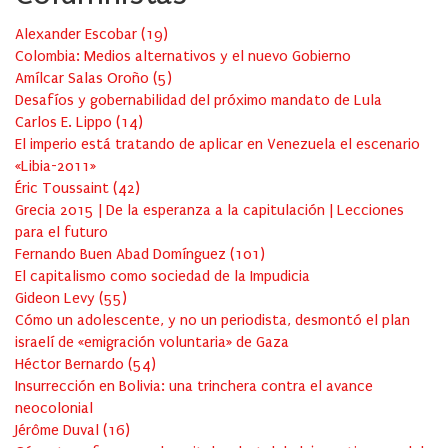
Alexander Escobar
(
19
)
Colombia: Medios alternativos y el nuevo Gobierno
Amílcar Salas Oroño
(
5
)
Desafíos y gobernabilidad del próximo mandato de Lula
Carlos E. Lippo
(
14
)
El imperio está tratando de aplicar en Venezuela el escenario
«Libia-2011»
Éric Toussaint
(
42
)
Grecia 2015 | De la esperanza a la capitulación | Lecciones
para el futuro
Fernando Buen Abad Domínguez
(
101
)
El capitalismo como sociedad de la Impudicia
Gideon Levy
(
55
)
Cómo un adolescente, y no un periodista, desmontó el plan
israelí de «emigración voluntaria» de Gaza
Héctor Bernardo
(
54
)
Insurrección en Bolivia: una trinchera contra el avance
neocolonial
Jérôme Duval
(
16
)