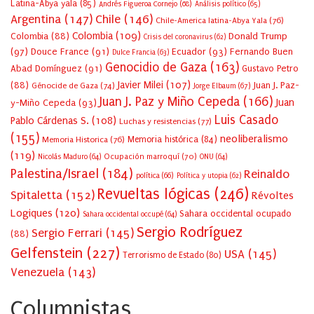
Latina-Abya yala
(85)
Andrés Figueroa Cornejo
(68)
Análisis político
(65)
Argentina
(147)
Chile
(146)
Chile-America latina-Abya Yala
(76)
Colombia
(109)
Colombia
(88)
Donald Trump
Crisis del coronavirus
(62)
(97)
Douce France
(91)
Ecuador
(93)
Fernando Buen
Dulce Francia
(63)
Genocidio de Gaza
(163)
Abad Domínguez
(91)
Gustavo Petro
Javier Milei
(107)
(88)
Juan J. Paz-
Génocide de Gaza
(74)
Jorge Elbaum
(67)
Juan J. Paz y Miño Cepeda
(166)
Juan
y-Miño Cepeda
(93)
Luis Casado
Pablo Cárdenas S.
(108)
Luchas y resistencias
(77)
(155)
neoliberalismo
Memoria Historica
(76)
Memoria histórica
(84)
(119)
Ocupación marroquí
(70)
Nicolás Maduro
(64)
ONU
(64)
Palestina/Israel
(184)
Reinaldo
política
(66)
Política y utopia
(62)
Revueltas lógicas
(246)
Spitaletta
(152)
Révoltes
Logiques
(120)
Sahara occidental ocupado
Sahara occidental occupé
(64)
Sergio Rodríguez
Sergio Ferrari
(145)
(88)
Gelfenstein
(227)
USA
(145)
Terrorismo de Estado
(80)
Venezuela
(143)
Columnistas