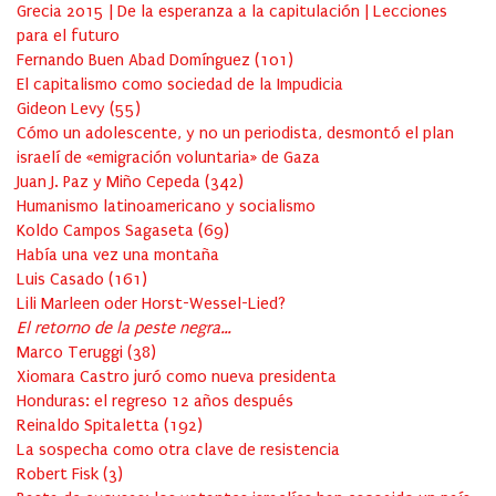
Grecia 2015 | De la esperanza a la capitulación | Lecciones
para el futuro
Fernando Buen Abad Domínguez
(
101
)
El capitalismo como sociedad de la Impudicia
Gideon Levy
(
55
)
Cómo un adolescente, y no un periodista, desmontó el plan
israelí de «emigración voluntaria» de Gaza
Juan J. Paz y Miño Cepeda
(
342
)
Humanismo latinoamericano y socialismo
Koldo Campos Sagaseta
(
69
)
Había una vez una montaña
Luis Casado
(
161
)
Lili Marleen oder Horst-Wessel-Lied?
El retorno de la peste negra…
Marco Teruggi
(
38
)
Xiomara Castro juró como nueva presidenta
Honduras: el regreso 12 años después
Reinaldo Spitaletta
(
192
)
La sospecha como otra clave de resistencia
Robert Fisk
(
3
)