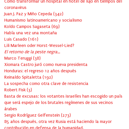
Cómo transformar un hospital en hotel de lujo en tiempos del
coronavirus
Juan J. Paz y Miño Cepeda
(
342
)
Humanismo latinoamericano y socialismo
Koldo Campos Sagaseta
(
69
)
Había una vez una montaña
Luis Casado
(
161
)
Lili Marleen oder Horst-Wessel-Lied?
El retorno de la peste negra…
Marco Teruggi
(
38
)
Xiomara Castro juró como nueva presidenta
Honduras: el regreso 12 años después
Reinaldo Spitaletta
(
192
)
La sospecha como otra clave de resistencia
Robert Fisk
(
3
)
Basta de excusas: los votantes israelíes han escogido un país
que será espejo de los brutales regímenes de sus vecinos
árabes
Sergio Rodríguez Gelfenstein
(
273
)
85 años después, otra vez Rusia está haciendo la mayor
contribución en defensa de la humanidad.