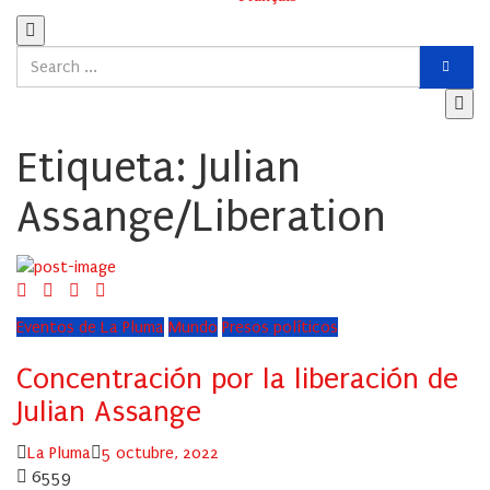
Etiqueta:
Julian
Assange/Liberation
Eventos de La Pluma
Mundo
Presos políticos
Concentración por la liberación de
Julian Assange
Author
Posted
La Pluma
5 octubre, 2022
on
6559