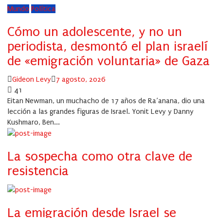
Mundo
Política
Cómo un adolescente, y no un
periodista, desmontó el plan israelí
de «emigración voluntaria» de Gaza
Author
Posted
Gideon Levy
7 agosto, 2026
on
41
Eitan Newman, un muchacho de 17 años de Ra’anana, dio una
lección a las grandes figuras de Israel. Yonit Levy y Danny
Kushmaro, Ben...
La sospecha como otra clave de
resistencia
La emigración desde Israel se