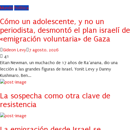
Mundo
Política
Cómo un adolescente, y no un
periodista, desmontó el plan israelí de
«emigración voluntaria» de Gaza
Author
Posted
Gideon Levy
7 agosto, 2026
on
41
Eitan Newman, un muchacho de 17 años de Ra’anana, dio una
lección a las grandes figuras de Israel. Yonit Levy y Danny
Kushmaro, Ben...
La sospecha como otra clave de
resistencia
La emigración desde Israel se