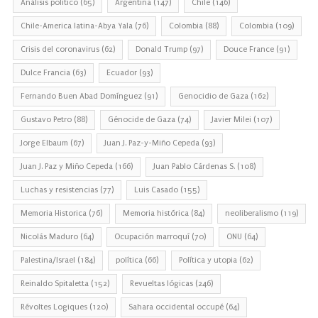
Análisis político
(65)
Argentina
(147)
Chile
(146)
Chile-America latina-Abya Yala
(76)
Colombia
(88)
Colombia
(109)
Crisis del coronavirus
(62)
Donald Trump
(97)
Douce France
(91)
Dulce Francia
(63)
Ecuador
(93)
Fernando Buen Abad Domínguez
(91)
Genocidio de Gaza
(162)
Gustavo Petro
(88)
Génocide de Gaza
(74)
Javier Milei
(107)
Jorge Elbaum
(67)
Juan J. Paz-y-Miño Cepeda
(93)
Juan J. Paz y Miño Cepeda
(166)
Juan Pablo Cárdenas S.
(108)
Luchas y resistencias
(77)
Luis Casado
(155)
Memoria Historica
(76)
Memoria histórica
(84)
neoliberalismo
(119)
Nicolás Maduro
(64)
Ocupación marroquí
(70)
ONU
(64)
Palestina/Israel
(184)
política
(66)
Política y utopia
(62)
Reinaldo Spitaletta
(152)
Revueltas lógicas
(246)
Révoltes Logiques
(120)
Sahara occidental occupé
(64)