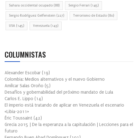
Sahara occidental ocupado
(88)
Sergio Ferrari
(145)
Sergio Rodríguez Gelfenstein
(227)
Terrorismo de Estado
(80)
USA
(145)
Venezuela
(143)
COLUMNISTAS
Alexander Escobar
(
19
)
Colombia: Medios alternativos y el nuevo Gobierno
Amílcar Salas Oroño
(
5
)
Desafíos y gobernabilidad del próximo mandato de Lula
Carlos E. Lippo
(
14
)
El imperio está tratando de aplicar en Venezuela el escenario
«Libia-2011»
Éric Toussaint
(
42
)
Grecia 2015 | De la esperanza a la capitulación | Lecciones para el
futuro
Fernando Buen Abad Domínguez
(
101
)