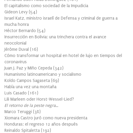
El capitalismo como sociedad de la Impudicia
Gideon Levy
(
54
)
Israel Katz, ministro israelí de Defensa y criminal de guerra a
mucha honra
Héctor Bernardo
(
54
)
Insurrección en Bolivia: una trinchera contra el avance
neocolonial
Jérôme Duval
(
16
)
Cómo transformar un hospital en hotel de lujo en tiempos del
coronavirus
Juan J. Paz y Miño Cepeda
(
342
)
Humanismo latinoamericano y socialismo
Koldo Campos Sagaseta
(
69
)
Había una vez una montaña
Luis Casado
(
161
)
Lili Marleen oder Horst-Wessel-Lied?
El retorno de la peste negra…
Marco Teruggi
(
38
)
Xiomara Castro juró como nueva presidenta
Honduras: el regreso 12 años después
Reinaldo Spitaletta
(
192
)