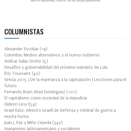
Aaron Bushnell, mártir de la causa palestina
COLUMNISTAS
Alexander Escobar
(
19
)
Colombia: Medios alternativos y el nuevo Gobierno
Amílcar Salas Oroño
(
5
)
Desafíos y gobernabilidad del próximo mandato de Lula
Éric Toussaint
(
42
)
Grecia 2015 | De la esperanza a la capitulación | Lecciones para el
futuro
Fernando Buen Abad Domínguez
(
101
)
El capitalismo como sociedad de la Impudicia
Gideon Levy
(
54
)
Israel Katz, ministro israelí de Defensa y criminal de guerra a
mucha honra
Juan J. Paz y Miño Cepeda
(
342
)
Humanismo latinoamericano y socialismo