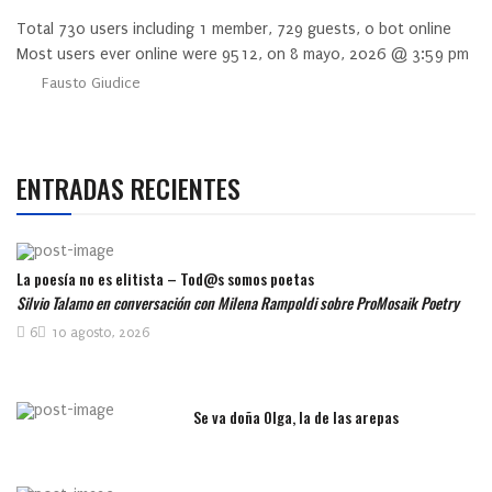
Total
730
users including
1
member,
729
guests,
0
bot online
Most users ever online were
9512
, on 8 mayo, 2026 @ 3:59 pm
Fausto Giudice
ENTRADAS RECIENTES
La poesía no es elitista – Tod@s somos poetas
Silvio Talamo en conversación con Milena Rampoldi sobre ProMosaik Poetry
6
10 agosto, 2026
Se va doña Olga, la de las arepas