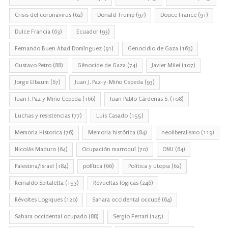
Crisis del coronavirus
(62)
Donald Trump
(97)
Douce France
(91)
Dulce Francia
(63)
Ecuador
(93)
Fernando Buen Abad Domínguez
(91)
Genocidio de Gaza
(163)
Gustavo Petro
(88)
Génocide de Gaza
(74)
Javier Milei
(107)
Jorge Elbaum
(67)
Juan J. Paz-y-Miño Cepeda
(93)
Juan J. Paz y Miño Cepeda
(166)
Juan Pablo Cárdenas S.
(108)
Luchas y resistencias
(77)
Luis Casado
(155)
Memoria Historica
(76)
Memoria histórica
(84)
neoliberalismo
(119)
Nicolás Maduro
(64)
Ocupación marroquí
(70)
ONU
(64)
Palestina/Israel
(184)
política
(66)
Política y utopia
(62)
Reinaldo Spitaletta
(153)
Revueltas lógicas
(246)
Révoltes Logiques
(120)
Sahara occidental occupé
(64)
Sahara occidental ocupado
(88)
Sergio Ferrari
(145)