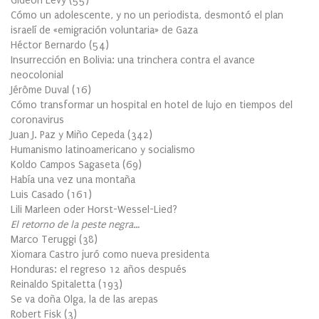
Gideon Levy
(
55
)
Cómo un adolescente, y no un periodista, desmontó el plan
israelí de «emigración voluntaria» de Gaza
Héctor Bernardo
(
54
)
Insurrección en Bolivia: una trinchera contra el avance
neocolonial
Jérôme Duval
(
16
)
Cómo transformar un hospital en hotel de lujo en tiempos del
coronavirus
Juan J. Paz y Miño Cepeda
(
342
)
Humanismo latinoamericano y socialismo
Koldo Campos Sagaseta
(
69
)
Había una vez una montaña
Luis Casado
(
161
)
Lili Marleen oder Horst-Wessel-Lied?
El retorno de la peste negra…
Marco Teruggi
(
38
)
Xiomara Castro juró como nueva presidenta
Honduras: el regreso 12 años después
Reinaldo Spitaletta
(
193
)
Se va doña Olga, la de las arepas
Robert Fisk
(
3
)