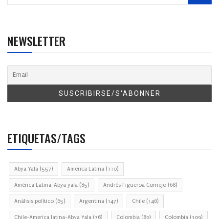
NEWSLETTER
ETIQUETAS/TAGS
Abya Yala
(557)
América Latina
(110)
América Latina-Abya yala
(85)
Andrés Figueroa Cornejo
(68)
Análisis político
(65)
Argentina
(147)
Chile
(146)
Chile-America latina-Abya Yala
(76)
Colombia
(89)
Colombia
(109)