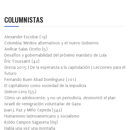
COLUMNISTAS
Alexander Escobar
(
19
)
Colombia: Medios alternativos y el nuevo Gobierno
Amílcar Salas Oroño
(
5
)
Desafíos y gobernabilidad del próximo mandato de Lula
Éric Toussaint
(
42
)
Grecia 2015 | De la esperanza a la capitulación | Lecciones para el
futuro
Fernando Buen Abad Domínguez
(
101
)
El capitalismo como sociedad de la Impudicia
Gideon Levy
(
55
)
Cómo un adolescente, y no un periodista, desmontó el plan
israelí de «emigración voluntaria» de Gaza
Juan J. Paz y Miño Cepeda
(
342
)
Humanismo latinoamericano y socialismo
Koldo Campos Sagaseta
(
69
)
Había una vez una montaña