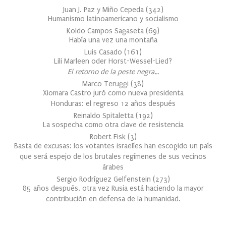
Juan J. Paz y Miño Cepeda
(
342
)
Humanismo latinoamericano y socialismo
Koldo Campos Sagaseta
(
69
)
Había una vez una montaña
Luis Casado
(
161
)
Lili Marleen oder Horst-Wessel-Lied?
El retorno de la peste negra…
Marco Teruggi
(
38
)
Xiomara Castro juró como nueva presidenta
Honduras: el regreso 12 años después
Reinaldo Spitaletta
(
192
)
La sospecha como otra clave de resistencia
Robert Fisk
(
3
)
Basta de excusas: los votantes israelíes han escogido un país
que será espejo de los brutales regímenes de sus vecinos
árabes
Sergio Rodríguez Gelfenstein
(
273
)
85 años después, otra vez Rusia está haciendo la mayor
contribución en defensa de la humanidad.