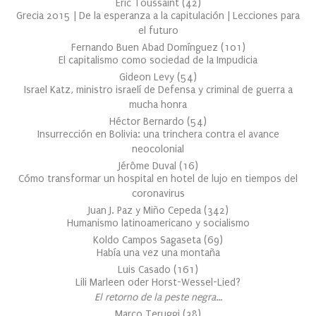
Éric Toussaint
(
42
)
Grecia 2015 | De la esperanza a la capitulación | Lecciones para
el futuro
Fernando Buen Abad Domínguez
(
101
)
El capitalismo como sociedad de la Impudicia
Gideon Levy
(
54
)
Israel Katz, ministro israelí de Defensa y criminal de guerra a
mucha honra
Héctor Bernardo
(
54
)
Insurrección en Bolivia: una trinchera contra el avance
neocolonial
Jérôme Duval
(
16
)
Cómo transformar un hospital en hotel de lujo en tiempos del
coronavirus
Juan J. Paz y Miño Cepeda
(
342
)
Humanismo latinoamericano y socialismo
Koldo Campos Sagaseta
(
69
)
Había una vez una montaña
Luis Casado
(
161
)
Lili Marleen oder Horst-Wessel-Lied?
El retorno de la peste negra…
Marco Teruggi
(
38
)