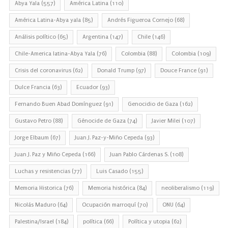
Abya Yala
(557)
América Latina
(110)
América Latina-Abya yala
(85)
Andrés Figueroa Cornejo
(68)
Análisis político
(65)
Argentina
(147)
Chile
(146)
Chile-America latina-Abya Yala
(76)
Colombia
(88)
Colombia
(109)
Crisis del coronavirus
(62)
Donald Trump
(97)
Douce France
(91)
Dulce Francia
(63)
Ecuador
(93)
Fernando Buen Abad Domínguez
(91)
Genocidio de Gaza
(162)
Gustavo Petro
(88)
Génocide de Gaza
(74)
Javier Milei
(107)
Jorge Elbaum
(67)
Juan J. Paz-y-Miño Cepeda
(93)
Juan J. Paz y Miño Cepeda
(166)
Juan Pablo Cárdenas S.
(108)
Luchas y resistencias
(77)
Luis Casado
(155)
Memoria Historica
(76)
Memoria histórica
(84)
neoliberalismo
(119)
Nicolás Maduro
(64)
Ocupación marroquí
(70)
ONU
(64)
Palestina/Israel
(184)
política
(66)
Política y utopia
(62)