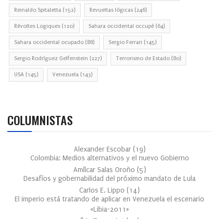
Reinaldo Spitaletta
(152)
Revueltas lógicas
(246)
Révoltes Logiques
(120)
Sahara occidental occupé
(64)
Sahara occidental ocupado
(88)
Sergio Ferrari
(145)
Sergio Rodríguez Gelfenstein
(227)
Terrorismo de Estado
(80)
USA
(145)
Venezuela
(143)
COLUMNISTAS
Alexander Escobar
(
19
)
Colombia: Medios alternativos y el nuevo Gobierno
Amílcar Salas Oroño
(
5
)
Desafíos y gobernabilidad del próximo mandato de Lula
Carlos E. Lippo
(
14
)
El imperio está tratando de aplicar en Venezuela el escenario
«Libia-2011»