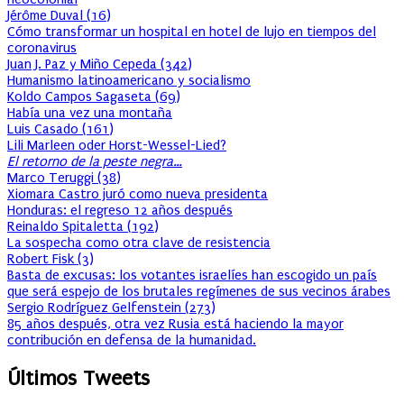
Jérôme Duval
(
16
)
Cómo transformar un hospital en hotel de lujo en tiempos del
coronavirus
Juan J. Paz y Miño Cepeda
(
342
)
Humanismo latinoamericano y socialismo
Koldo Campos Sagaseta
(
69
)
Había una vez una montaña
Luis Casado
(
161
)
Lili Marleen oder Horst-Wessel-Lied?
El retorno de la peste negra…
Marco Teruggi
(
38
)
Xiomara Castro juró como nueva presidenta
Honduras: el regreso 12 años después
Reinaldo Spitaletta
(
192
)
La sospecha como otra clave de resistencia
Robert Fisk
(
3
)
Basta de excusas: los votantes israelíes han escogido un país
que será espejo de los brutales regímenes de sus vecinos árabes
Sergio Rodríguez Gelfenstein
(
273
)
85 años después, otra vez Rusia está haciendo la mayor
contribución en defensa de la humanidad.
Últimos Tweets