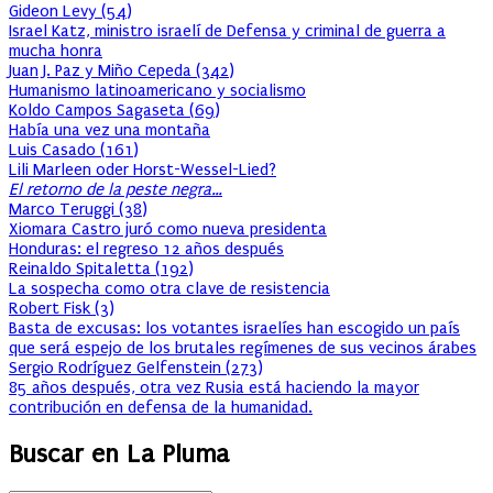
Gideon Levy
(
54
)
Israel Katz, ministro israelí de Defensa y criminal de guerra a
mucha honra
Juan J. Paz y Miño Cepeda
(
342
)
Humanismo latinoamericano y socialismo
Koldo Campos Sagaseta
(
69
)
Había una vez una montaña
Luis Casado
(
161
)
Lili Marleen oder Horst-Wessel-Lied?
El retorno de la peste negra…
Marco Teruggi
(
38
)
Xiomara Castro juró como nueva presidenta
Honduras: el regreso 12 años después
Reinaldo Spitaletta
(
192
)
La sospecha como otra clave de resistencia
Robert Fisk
(
3
)
Basta de excusas: los votantes israelíes han escogido un país
que será espejo de los brutales regímenes de sus vecinos árabes
Sergio Rodríguez Gelfenstein
(
273
)
85 años después, otra vez Rusia está haciendo la mayor
contribución en defensa de la humanidad.
Buscar en La Pluma