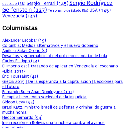
Sergio Rodríguez
Sergio Ferrari
(145)
ocupado
(88)
Gelfenstein
(227)
USA
(145)
Terrorismo de Estado
(80)
Venezuela
(143)
Columnistas
Alexander Escobar
(
19
)
Colombia: Medios alternativos y el nuevo Gobierno
Amílcar Salas Oroño
(
5
)
Desafíos y gobernabilidad del próximo mandato de Lula
Carlos E. Lippo
(
14
)
El imperio está tratando de aplicar en Venezuela el escenario
«Libia-2011»
Éric Toussaint
(
42
)
Grecia 2015 | De la esperanza a la capitulación | Lecciones para
el futuro
Fernando Buen Abad Domínguez
(
101
)
El capitalismo como sociedad de la Impudicia
Gideon Levy
(
54
)
Israel Katz, ministro israelí de Defensa y criminal de guerra a
mucha honra
Héctor Bernardo
(
54
)
Insurrección en Bolivia: una trinchera contra el avance
neocolonial