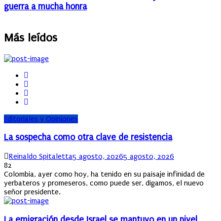
guerra a mucha honra
Más leídos
Editoriales y Opiniones
La sospecha como otra clave de resistencia
Author
Posted
Reinaldo Spitaletta
5 agosto, 2026
5 agosto, 2026
on
82
Colombia, ayer como hoy, ha tenido en su paisaje infinidad de
yerbateros y promeseros, como puede ser, digamos, el nuevo
señor presidente.
La emigración desde Israel se mantuvo en un nivel