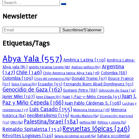
Newsletter
Etiquetas/Tags
Abya Yala
(557)
América Latina
(110)
América Latina-
Argentina
Abya yala
(85)
Andrés Figueroa Cornejo
(68)
Análisis político
(65)
(147)
Chile
(146)
Colombia
(88)
Chile-America latina-Abya Yala
(76)
Colombia
(109)
Donald Trump
(97)
Douce France
Crisis del coronavirus
(62)
(91)
Ecuador
(93)
Fernando Buen Abad Domínguez
(91)
Dulce Francia
(63)
Genocidio de Gaza
(162)
Gustavo Petro
(88)
Génocide de Gaza
(74)
Juan J.
Javier Milei
(107)
Juan J. Paz-y-Miño Cepeda
(93)
Jorge Elbaum
(67)
Paz y Miño Cepeda
(166)
Juan Pablo Cárdenas S.
(108)
Luchas y
Luis Casado
(155)
resistencias
(77)
Memoria Historica
(76)
Memoria
neoliberalismo
(119)
histórica
(84)
Ocupación marroquí
Nicolás Maduro
(64)
Palestina/Israel
(184)
(70)
política
(66)
ONU
(64)
Política y utopia
(62)
Revueltas lógicas
(246)
Reinaldo Spitaletta
(152)
Révoltes Logiques
(120)
Sahara occidental
Sahara occidental occupé
(64)