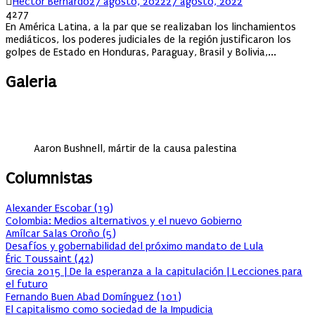
Author
Posted
Héctor Bernardo
27 agosto, 2022
27 agosto, 2022
on
4277
En América Latina, a la par que se realizaban los linchamientos
mediáticos, los poderes judiciales de la región justificaron los
golpes de Estado en Honduras, Paraguay, Brasil y Bolivia,...
Galeria
Aaron Bushnell, mártir de la causa palestina
Columnistas
Alexander Escobar
(
19
)
Colombia: Medios alternativos y el nuevo Gobierno
Amílcar Salas Oroño
(
5
)
Desafíos y gobernabilidad del próximo mandato de Lula
Éric Toussaint
(
42
)
Grecia 2015 | De la esperanza a la capitulación | Lecciones para
el futuro
Fernando Buen Abad Domínguez
(
101
)
El capitalismo como sociedad de la Impudicia