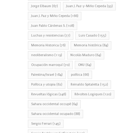
Jorge Elbaum
(67)
Juan J. Paz-y-Miño Cepeda
(93)
Juan J. Paz y Miño Cepeda
(166)
Juan Pablo Cárdenas S.
(108)
Luchas y resistencias
(77)
Luis Casado
(155)
Memoria Historica
(76)
Memoria histórica
(84)
neoliberalismo
(119)
Nicolás Maduro
(64)
Ocupación marroquí
(70)
ONU
(64)
Palestina/Israel
(184)
política
(66)
Política y utopia
(62)
Reinaldo Spitaletta
(152)
Revueltas lógicas
(246)
Révoltes Logiques
(120)
Sahara occidental occupé
(64)
Sahara occidental ocupado
(88)
Sergio Ferrari
(145)