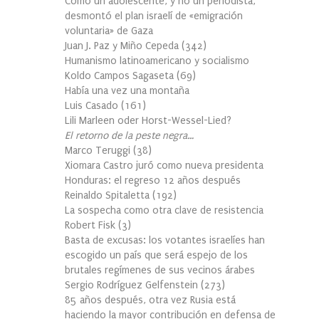
Cómo un adolescente, y no un periodista,
desmontó el plan israelí de «emigración
voluntaria» de Gaza
Juan J. Paz y Miño Cepeda
(
342
)
Humanismo latinoamericano y socialismo
Koldo Campos Sagaseta
(
69
)
Había una vez una montaña
Luis Casado
(
161
)
Lili Marleen oder Horst-Wessel-Lied?
El retorno de la peste negra…
Marco Teruggi
(
38
)
Xiomara Castro juró como nueva presidenta
Honduras: el regreso 12 años después
Reinaldo Spitaletta
(
192
)
La sospecha como otra clave de resistencia
Robert Fisk
(
3
)
Basta de excusas: los votantes israelíes han
escogido un país que será espejo de los
brutales regímenes de sus vecinos árabes
Sergio Rodríguez Gelfenstein
(
273
)
85 años después, otra vez Rusia está
haciendo la mayor contribución en defensa de