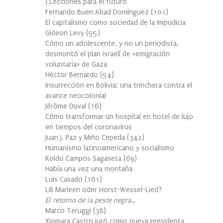
| Lecciones para el futuro
Fernando Buen Abad Domínguez
(
101
)
El capitalismo como sociedad de la Impudicia
Gideon Levy
(
55
)
Cómo un adolescente, y no un periodista,
desmontó el plan israelí de «emigración
voluntaria» de Gaza
Héctor Bernardo
(
54
)
Insurrección en Bolivia: una trinchera contra el
avance neocolonial
Jérôme Duval
(
16
)
Cómo transformar un hospital en hotel de lujo
en tiempos del coronavirus
Juan J. Paz y Miño Cepeda
(
342
)
Humanismo latinoamericano y socialismo
Koldo Campos Sagaseta
(
69
)
Había una vez una montaña
Luis Casado
(
161
)
Lili Marleen oder Horst-Wessel-Lied?
El retorno de la peste negra…
Marco Teruggi
(
38
)
Xiomara Castro juró como nueva presidenta