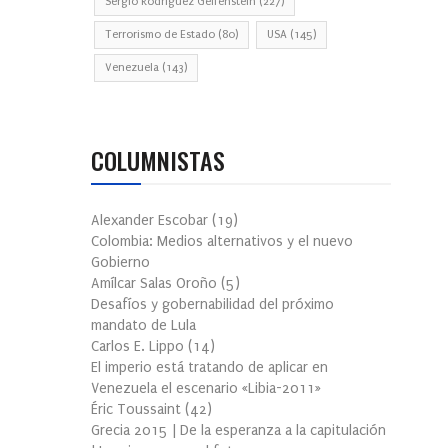
Sergio Rodríguez Gelfenstein
(227)
Terrorismo de Estado
(80)
USA
(145)
Venezuela
(143)
COLUMNISTAS
Alexander Escobar
(
19
)
Colombia: Medios alternativos y el nuevo
Gobierno
Amílcar Salas Oroño
(
5
)
Desafíos y gobernabilidad del próximo
mandato de Lula
Carlos E. Lippo
(
14
)
El imperio está tratando de aplicar en
Venezuela el escenario «Libia-2011»
Éric Toussaint
(
42
)
Grecia 2015 | De la esperanza a la capitulación