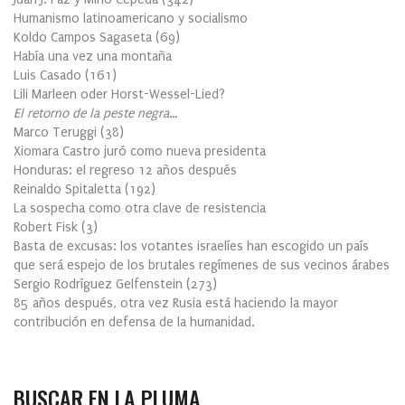
Humanismo latinoamericano y socialismo
Koldo Campos Sagaseta
(
69
)
Había una vez una montaña
Luis Casado
(
161
)
Lili Marleen oder Horst-Wessel-Lied?
El retorno de la peste negra…
Marco Teruggi
(
38
)
Xiomara Castro juró como nueva presidenta
Honduras: el regreso 12 años después
Reinaldo Spitaletta
(
192
)
La sospecha como otra clave de resistencia
Robert Fisk
(
3
)
Basta de excusas: los votantes israelíes han escogido un país
que será espejo de los brutales regímenes de sus vecinos árabes
Sergio Rodríguez Gelfenstein
(
273
)
85 años después, otra vez Rusia está haciendo la mayor
contribución en defensa de la humanidad.
BUSCAR EN LA PLUMA