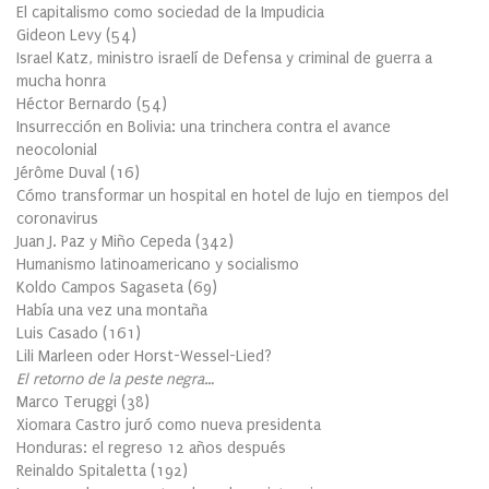
El capitalismo como sociedad de la Impudicia
Gideon Levy
(
54
)
Israel Katz, ministro israelí de Defensa y criminal de guerra a
mucha honra
Héctor Bernardo
(
54
)
Insurrección en Bolivia: una trinchera contra el avance
neocolonial
Jérôme Duval
(
16
)
Cómo transformar un hospital en hotel de lujo en tiempos del
coronavirus
Juan J. Paz y Miño Cepeda
(
342
)
Humanismo latinoamericano y socialismo
Koldo Campos Sagaseta
(
69
)
Había una vez una montaña
Luis Casado
(
161
)
Lili Marleen oder Horst-Wessel-Lied?
El retorno de la peste negra…
Marco Teruggi
(
38
)
Xiomara Castro juró como nueva presidenta
Honduras: el regreso 12 años después
Reinaldo Spitaletta
(
192
)