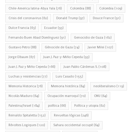
Chile-America latina-Abya Yala
(76)
Colombia
(88)
Colombia
(109)
Crisis del coronavirus
(62)
Donald Trump
(97)
Douce France
(91)
Dulce Francia
(63)
Ecuador
(93)
Fernando Buen Abad Domínguez
(91)
Genocidio de Gaza
(162)
Gustavo Petro
(88)
Génocide de Gaza
(74)
Javier Milei
(107)
Jorge Elbaum
(67)
Juan J. Paz-y-Miño Cepeda
(93)
Juan J. Paz y Miño Cepeda
(166)
Juan Pablo Cárdenas S.
(108)
Luchas y resistencias
(77)
Luis Casado
(155)
Memoria Historica
(76)
Memoria histórica
(84)
neoliberalismo
(119)
Nicolás Maduro
(64)
Ocupación marroquí
(70)
ONU
(64)
Palestina/Israel
(184)
política
(66)
Política y utopia
(62)
Reinaldo Spitaletta
(152)
Revueltas lógicas
(246)
Révoltes Logiques
(120)
Sahara occidental occupé
(64)