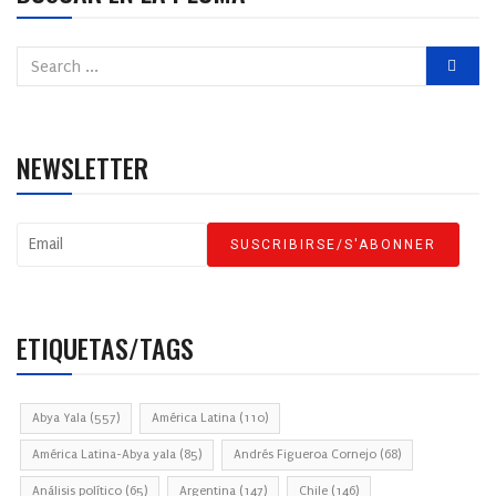
NEWSLETTER
ETIQUETAS/TAGS
Abya Yala
(557)
América Latina
(110)
América Latina-Abya yala
(85)
Andrés Figueroa Cornejo
(68)
Análisis político
(65)
Argentina
(147)
Chile
(146)