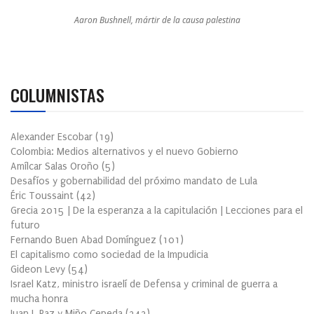
Aaron Bushnell, mártir de la causa palestina
COLUMNISTAS
Alexander Escobar
(
19
)
Colombia: Medios alternativos y el nuevo Gobierno
Amílcar Salas Oroño
(
5
)
Desafíos y gobernabilidad del próximo mandato de Lula
Éric Toussaint
(
42
)
Grecia 2015 | De la esperanza a la capitulación | Lecciones para el
futuro
Fernando Buen Abad Domínguez
(
101
)
El capitalismo como sociedad de la Impudicia
Gideon Levy
(
54
)
Israel Katz, ministro israelí de Defensa y criminal de guerra a
mucha honra
Juan J. Paz y Miño Cepeda
(
342
)