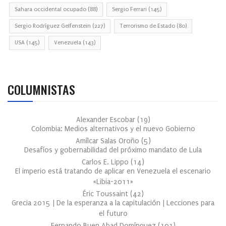
Sahara occidental ocupado
(88)
Sergio Ferrari
(145)
Sergio Rodríguez Gelfenstein
(227)
Terrorismo de Estado
(80)
USA
(145)
Venezuela
(143)
COLUMNISTAS
Alexander Escobar
(
19
)
Colombia: Medios alternativos y el nuevo Gobierno
Amílcar Salas Oroño
(
5
)
Desafíos y gobernabilidad del próximo mandato de Lula
Carlos E. Lippo
(
14
)
El imperio está tratando de aplicar en Venezuela el escenario
«Libia-2011»
Éric Toussaint
(
42
)
Grecia 2015 | De la esperanza a la capitulación | Lecciones para
el futuro
Fernando Buen Abad Domínguez
(
101
)