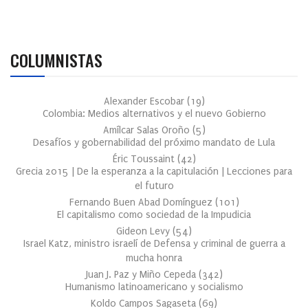
COLUMNISTAS
Alexander Escobar
(
19
)
Colombia: Medios alternativos y el nuevo Gobierno
Amílcar Salas Oroño
(
5
)
Desafíos y gobernabilidad del próximo mandato de Lula
Éric Toussaint
(
42
)
Grecia 2015 | De la esperanza a la capitulación | Lecciones para
el futuro
Fernando Buen Abad Domínguez
(
101
)
El capitalismo como sociedad de la Impudicia
Gideon Levy
(
54
)
Israel Katz, ministro israelí de Defensa y criminal de guerra a
mucha honra
Juan J. Paz y Miño Cepeda
(
342
)
Humanismo latinoamericano y socialismo
Koldo Campos Sagaseta
(
69
)