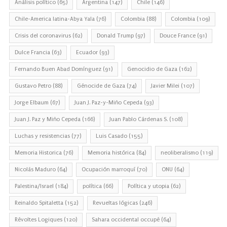
Análisis político
(65)
Argentina
(147)
Chile
(146)
Chile-America latina-Abya Yala
(76)
Colombia
(88)
Colombia
(109)
Crisis del coronavirus
(62)
Donald Trump
(97)
Douce France
(91)
Dulce Francia
(63)
Ecuador
(93)
Fernando Buen Abad Domínguez
(91)
Genocidio de Gaza
(162)
Gustavo Petro
(88)
Génocide de Gaza
(74)
Javier Milei
(107)
Jorge Elbaum
(67)
Juan J. Paz-y-Miño Cepeda
(93)
Juan J. Paz y Miño Cepeda
(166)
Juan Pablo Cárdenas S.
(108)
Luchas y resistencias
(77)
Luis Casado
(155)
Memoria Historica
(76)
Memoria histórica
(84)
neoliberalismo
(119)
Nicolás Maduro
(64)
Ocupación marroquí
(70)
ONU
(64)
Palestina/Israel
(184)
política
(66)
Política y utopia
(62)
Reinaldo Spitaletta
(152)
Revueltas lógicas
(246)
Révoltes Logiques
(120)
Sahara occidental occupé
(64)