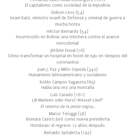
El capitalismo como sociedad de la Impudicia
Gideon Levy
(
54
)
Israel Katz, ministro israelí de Defensa y criminal de guerra a
mucha honra
Héctor Bernardo
(
54
)
Insurrección en Bolivia: una trinchera contra el avance
neocolonial
Jérôme Duval
(
16
)
Cómo transformar un hospital en hotel de lujo en tiempos del
coronavirus
Juan J. Paz y Miño Cepeda
(
342
)
Humanismo latinoamericano y socialismo
Koldo Campos Sagaseta
(
69
)
Había una vez una montaña
Luis Casado
(
161
)
Lili Marleen oder Horst-Wessel-Lied?
El retorno de la peste negra…
Marco Teruggi
(
38
)
Xiomara Castro juró como nueva presidenta
Honduras: el regreso 12 años después
Reinaldo Spitaletta
(
192
)