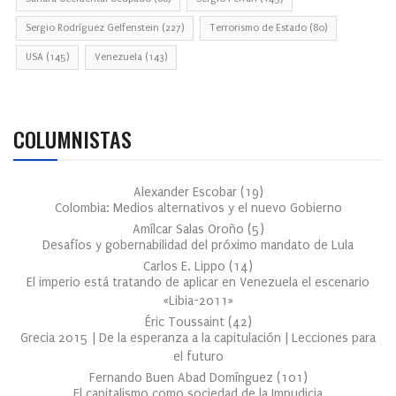
Sergio Rodríguez Gelfenstein
(227)
Terrorismo de Estado
(80)
USA
(145)
Venezuela
(143)
COLUMNISTAS
Alexander Escobar
(
19
)
Colombia: Medios alternativos y el nuevo Gobierno
Amílcar Salas Oroño
(
5
)
Desafíos y gobernabilidad del próximo mandato de Lula
Carlos E. Lippo
(
14
)
El imperio está tratando de aplicar en Venezuela el escenario
«Libia-2011»
Éric Toussaint
(
42
)
Grecia 2015 | De la esperanza a la capitulación | Lecciones para
el futuro
Fernando Buen Abad Domínguez
(
101
)
El capitalismo como sociedad de la Impudicia