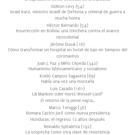
Gideon Levy
(
54
)
Israel Katz, ministro israelí de Defensa y criminal de guerra a
mucha honra
Héctor Bernardo
(
54
)
Insurrección en Bolivia: una trinchera contra el avance
neocolonial
Jérôme Duval
(
16
)
Cómo transformar un hospital en hotel de lujo en tiempos del
coronavirus
Juan J. Paz y Miño Cepeda
(
342
)
Humanismo latinoamericano y socialismo
Koldo Campos Sagaseta
(
69
)
Había una vez una montaña
Luis Casado
(
161
)
Lili Marleen oder Horst-Wessel-Lied?
El retorno de la peste negra…
Marco Teruggi
(
38
)
Xiomara Castro juró como nueva presidenta
Honduras: el regreso 12 años después
Reinaldo Spitaletta
(
192
)
La sospecha como otra clave de resistencia