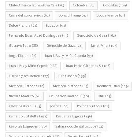
Chile-America latina-Abya Yala
(76)
Colombia
(88)
Colombia
(109)
Crisis del coronavirus
(62)
Donald Trump
(97)
Douce France
(91)
Dulce Francia
(63)
Ecuador
(93)
Fernando Buen Abad Domínguez
(91)
Genocidio de Gaza
(162)
Gustavo Petro
(88)
Génocide de Gaza
(74)
Javier Milei
(107)
Jorge Elbaum
(67)
Juan J. Paz-y-Miño Cepeda
(93)
Juan J. Paz y Miño Cepeda
(166)
Juan Pablo Cárdenas S.
(108)
Luchas y resistencias
(77)
Luis Casado
(155)
Memoria Historica
(76)
Memoria histórica
(84)
neoliberalismo
(119)
Nicolás Maduro
(64)
Ocupación marroquí
(70)
ONU
(64)
Palestina/Israel
(184)
política
(66)
Política y utopia
(62)
Reinaldo Spitaletta
(152)
Revueltas lógicas
(246)
Révoltes Logiques
(120)
Sahara occidental occupé
(64)
Sahara occidental ocupado
(88)
Sergio Ferrari
(145)