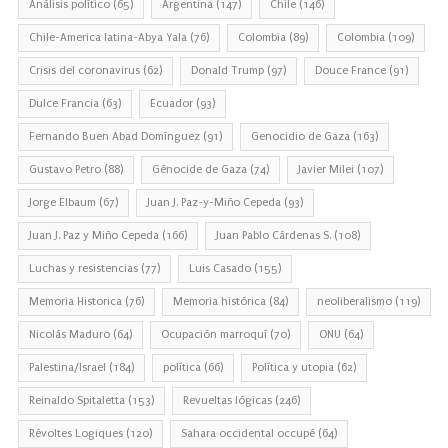
Análisis político
(65)
Argentina
(147)
Chile
(146)
Chile-America latina-Abya Yala
(76)
Colombia
(89)
Colombia
(109)
Crisis del coronavirus
(62)
Donald Trump
(97)
Douce France
(91)
Dulce Francia
(63)
Ecuador
(93)
Fernando Buen Abad Domínguez
(91)
Genocidio de Gaza
(163)
Gustavo Petro
(88)
Génocide de Gaza
(74)
Javier Milei
(107)
Jorge Elbaum
(67)
Juan J. Paz-y-Miño Cepeda
(93)
Juan J. Paz y Miño Cepeda
(166)
Juan Pablo Cárdenas S.
(108)
Luchas y resistencias
(77)
Luis Casado
(155)
Memoria Historica
(76)
Memoria histórica
(84)
neoliberalismo
(119)
Nicolás Maduro
(64)
Ocupación marroquí
(70)
ONU
(64)
Palestina/Israel
(184)
política
(66)
Política y utopia
(62)
Reinaldo Spitaletta
(153)
Revueltas lógicas
(246)
Révoltes Logiques
(120)
Sahara occidental occupé
(64)