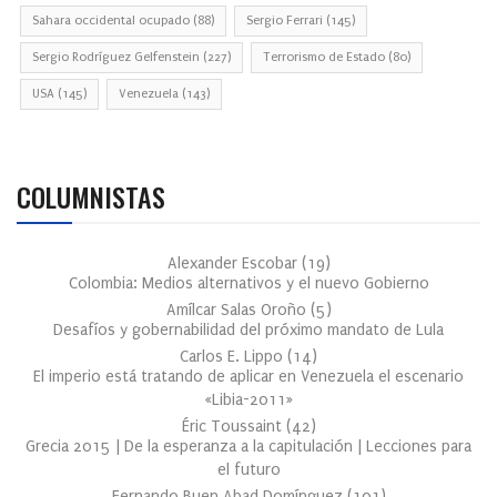
Sahara occidental ocupado
(88)
Sergio Ferrari
(145)
Sergio Rodríguez Gelfenstein
(227)
Terrorismo de Estado
(80)
USA
(145)
Venezuela
(143)
COLUMNISTAS
Alexander Escobar
(
19
)
Colombia: Medios alternativos y el nuevo Gobierno
Amílcar Salas Oroño
(
5
)
Desafíos y gobernabilidad del próximo mandato de Lula
Carlos E. Lippo
(
14
)
El imperio está tratando de aplicar en Venezuela el escenario
«Libia-2011»
Éric Toussaint
(
42
)
Grecia 2015 | De la esperanza a la capitulación | Lecciones para
el futuro
Fernando Buen Abad Domínguez
(
101
)