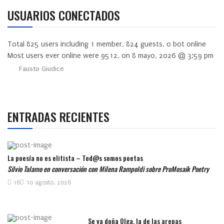
USUARIOS CONECTADOS
Total
825
users including
1
member,
824
guests,
0
bot online
Most users ever online were
9512
, on 8 mayo, 2026 @ 3:59 pm
Fausto Giudice
ENTRADAS RECIENTES
La poesía no es elitista – Tod@s somos poetas
Silvio Talamo en conversación con Milena Rampoldi sobre ProMosaik Poetry
16
10 agosto, 2026
Se va doña Olga, la de las arepas