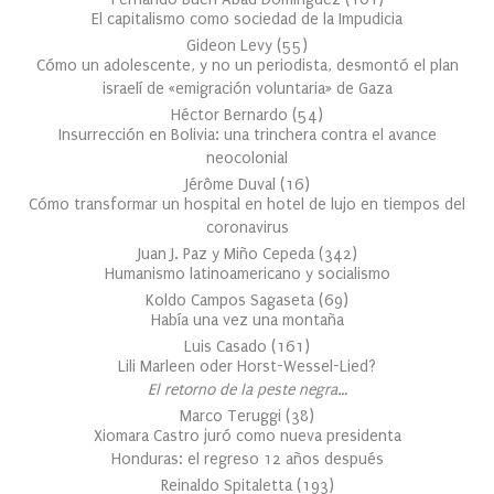
El capitalismo como sociedad de la Impudicia
Gideon Levy
(
55
)
Cómo un adolescente, y no un periodista, desmontó el plan
israelí de «emigración voluntaria» de Gaza
Héctor Bernardo
(
54
)
Insurrección en Bolivia: una trinchera contra el avance
neocolonial
Jérôme Duval
(
16
)
Cómo transformar un hospital en hotel de lujo en tiempos del
coronavirus
Juan J. Paz y Miño Cepeda
(
342
)
Humanismo latinoamericano y socialismo
Koldo Campos Sagaseta
(
69
)
Había una vez una montaña
Luis Casado
(
161
)
Lili Marleen oder Horst-Wessel-Lied?
El retorno de la peste negra…
Marco Teruggi
(
38
)
Xiomara Castro juró como nueva presidenta
Honduras: el regreso 12 años después
Reinaldo Spitaletta
(
193
)