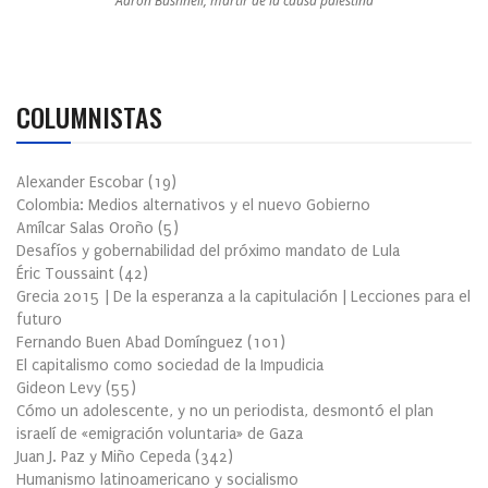
Aaron Bushnell, mártir de la causa palestina
COLUMNISTAS
Alexander Escobar
(
19
)
Colombia: Medios alternativos y el nuevo Gobierno
Amílcar Salas Oroño
(
5
)
Desafíos y gobernabilidad del próximo mandato de Lula
Éric Toussaint
(
42
)
Grecia 2015 | De la esperanza a la capitulación | Lecciones para el
futuro
Fernando Buen Abad Domínguez
(
101
)
El capitalismo como sociedad de la Impudicia
Gideon Levy
(
55
)
Cómo un adolescente, y no un periodista, desmontó el plan
israelí de «emigración voluntaria» de Gaza
Juan J. Paz y Miño Cepeda
(
342
)
Humanismo latinoamericano y socialismo