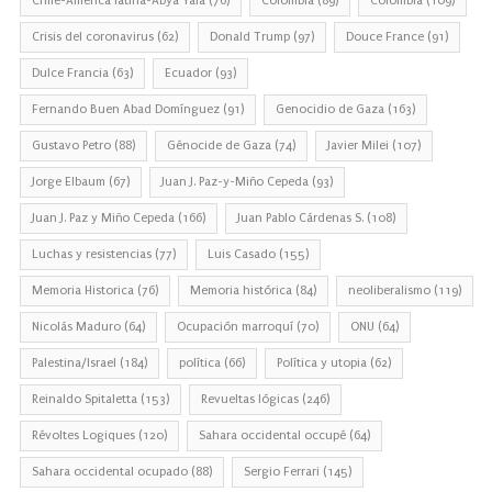
Chile-America latina-Abya Yala
(76)
Colombia
(89)
Colombia
(109)
Crisis del coronavirus
(62)
Donald Trump
(97)
Douce France
(91)
Dulce Francia
(63)
Ecuador
(93)
Fernando Buen Abad Domínguez
(91)
Genocidio de Gaza
(163)
Gustavo Petro
(88)
Génocide de Gaza
(74)
Javier Milei
(107)
Jorge Elbaum
(67)
Juan J. Paz-y-Miño Cepeda
(93)
Juan J. Paz y Miño Cepeda
(166)
Juan Pablo Cárdenas S.
(108)
Luchas y resistencias
(77)
Luis Casado
(155)
Memoria Historica
(76)
Memoria histórica
(84)
neoliberalismo
(119)
Nicolás Maduro
(64)
Ocupación marroquí
(70)
ONU
(64)
Palestina/Israel
(184)
política
(66)
Política y utopia
(62)
Reinaldo Spitaletta
(153)
Revueltas lógicas
(246)
Révoltes Logiques
(120)
Sahara occidental occupé
(64)
Sahara occidental ocupado
(88)
Sergio Ferrari
(145)