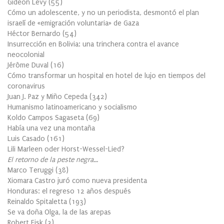
Gideon Levy
(
55
)
Cómo un adolescente, y no un periodista, desmontó el plan
israelí de «emigración voluntaria» de Gaza
Héctor Bernardo
(
54
)
Insurrección en Bolivia: una trinchera contra el avance
neocolonial
Jérôme Duval
(
16
)
Cómo transformar un hospital en hotel de lujo en tiempos del
coronavirus
Juan J. Paz y Miño Cepeda
(
342
)
Humanismo latinoamericano y socialismo
Koldo Campos Sagaseta
(
69
)
Había una vez una montaña
Luis Casado
(
161
)
Lili Marleen oder Horst-Wessel-Lied?
El retorno de la peste negra…
Marco Teruggi
(
38
)
Xiomara Castro juró como nueva presidenta
Honduras: el regreso 12 años después
Reinaldo Spitaletta
(
193
)
Se va doña Olga, la de las arepas
Robert Fisk
(
3
)