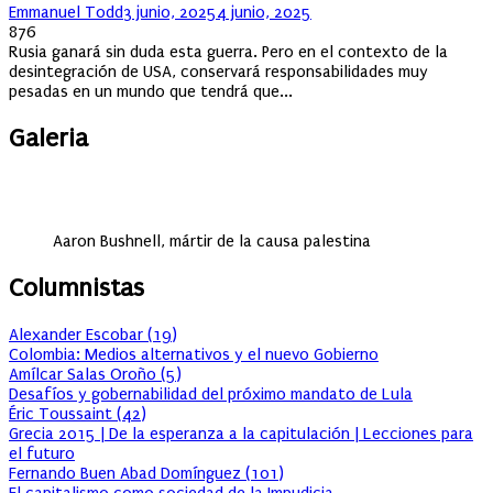
Author
Posted
Emmanuel Todd
3 junio, 2025
4 junio, 2025
on
876
Rusia ganará sin duda esta guerra. Pero en el contexto de la
desintegración de USA, conservará responsabilidades muy
pesadas en un mundo que tendrá que...
Galeria
Aaron Bushnell, mártir de la causa palestina
Columnistas
Alexander Escobar
(
19
)
Colombia: Medios alternativos y el nuevo Gobierno
Amílcar Salas Oroño
(
5
)
Desafíos y gobernabilidad del próximo mandato de Lula
Éric Toussaint
(
42
)
Grecia 2015 | De la esperanza a la capitulación | Lecciones para
el futuro
Fernando Buen Abad Domínguez
(
101
)