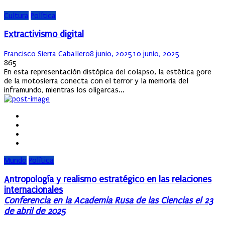
Cultura
Política
Extractivismo digital
Author
Posted
Francisco Sierra Caballero
8 junio, 2025
10 junio, 2025
on
865
En esta representación distópica del colapso, la estética gore
de la motosierra conecta con el terror y la memoria del
inframundo, mientras los oligarcas...
Mundo
Política
Antropología y realismo estratégico en las relaciones
internacionales
Conferencia en la Academia Rusa de las Ciencias el 23
de abril de 2025