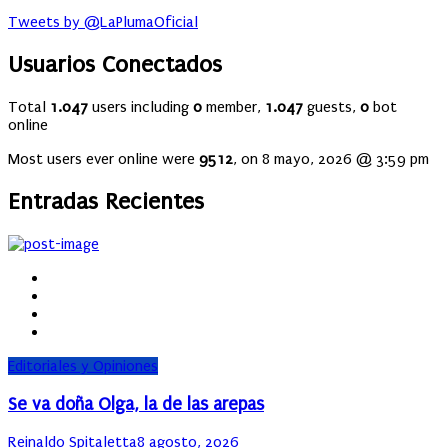
Tweets by @LaPlumaOficial
Usuarios Conectados
Total
1.047
users including
0
member,
1.047
guests,
0
bot
online
Most users ever online were
9512
, on 8 mayo, 2026 @ 3:59 pm
Entradas Recientes
Editoriales y Opiniones
Se va doña Olga, la de las arepas
Author
Posted
Reinaldo Spitaletta
8 agosto, 2026