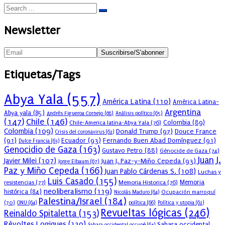
Newsletter
Etiquetas/Tags
Abya Yala
(557)
América Latina
(110)
América Latina-
Argentina
Abya yala
(85)
Andrés Figueroa Cornejo
(68)
Análisis político
(65)
(147)
Chile
(146)
Colombia
(89)
Chile-America latina-Abya Yala
(76)
Colombia
(109)
Donald Trump
(97)
Douce France
Crisis del coronavirus
(62)
(91)
Ecuador
(93)
Fernando Buen Abad Domínguez
(91)
Dulce Francia
(63)
Genocidio de Gaza
(163)
Gustavo Petro
(88)
Génocide de Gaza
(74)
Juan J.
Javier Milei
(107)
Juan J. Paz-y-Miño Cepeda
(93)
Jorge Elbaum
(67)
Paz y Miño Cepeda
(166)
Juan Pablo Cárdenas S.
(108)
Luchas y
Luis Casado
(155)
resistencias
(77)
Memoria Historica
(76)
Memoria
neoliberalismo
(119)
histórica
(84)
Ocupación marroquí
Nicolás Maduro
(64)
Palestina/Israel
(184)
(70)
política
(66)
ONU
(64)
Política y utopia
(62)
Revueltas lógicas
(246)
Reinaldo Spitaletta
(153)
Révoltes Logiques
(120)
Sahara occidental
Sahara occidental occupé
(64)