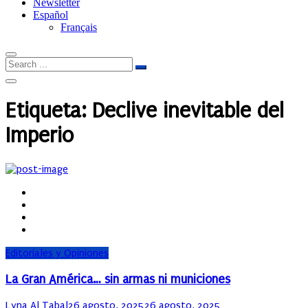
Newsletter
Español
Français
Etiqueta:
Declive inevitable del
Imperio
Editoriales y Opiniones
La Gran América… sin armas ni municiones
Author
Posted
Lyna Al Tabal
26 agosto, 2025
26 agosto, 2025