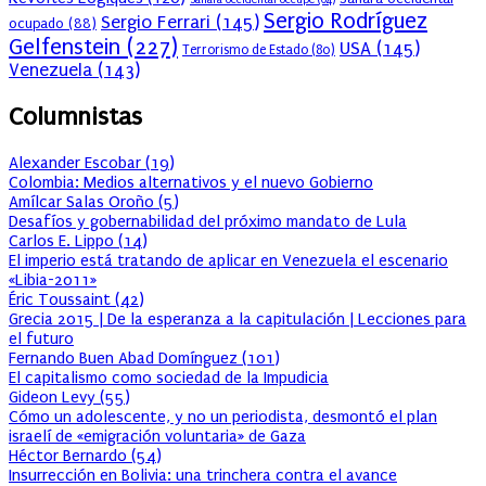
Sergio Rodríguez
Sergio Ferrari
(145)
ocupado
(88)
Gelfenstein
(227)
USA
(145)
Terrorismo de Estado
(80)
Venezuela
(143)
Columnistas
Alexander Escobar
(
19
)
Colombia: Medios alternativos y el nuevo Gobierno
Amílcar Salas Oroño
(
5
)
Desafíos y gobernabilidad del próximo mandato de Lula
Carlos E. Lippo
(
14
)
El imperio está tratando de aplicar en Venezuela el escenario
«Libia-2011»
Éric Toussaint
(
42
)
Grecia 2015 | De la esperanza a la capitulación | Lecciones para
el futuro
Fernando Buen Abad Domínguez
(
101
)
El capitalismo como sociedad de la Impudicia
Gideon Levy
(
55
)
Cómo un adolescente, y no un periodista, desmontó el plan
israelí de «emigración voluntaria» de Gaza
Héctor Bernardo
(
54
)
Insurrección en Bolivia: una trinchera contra el avance