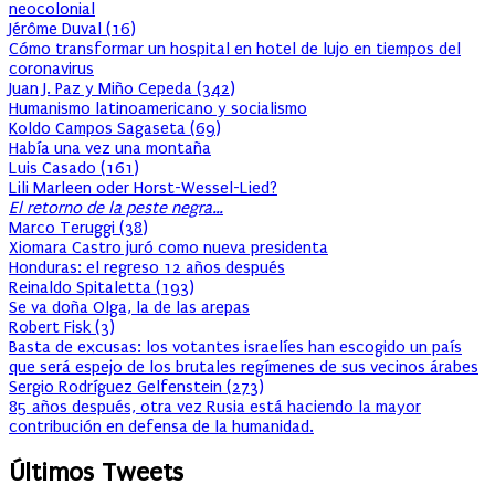
neocolonial
Jérôme Duval
(
16
)
Cómo transformar un hospital en hotel de lujo en tiempos del
coronavirus
Juan J. Paz y Miño Cepeda
(
342
)
Humanismo latinoamericano y socialismo
Koldo Campos Sagaseta
(
69
)
Había una vez una montaña
Luis Casado
(
161
)
Lili Marleen oder Horst-Wessel-Lied?
El retorno de la peste negra…
Marco Teruggi
(
38
)
Xiomara Castro juró como nueva presidenta
Honduras: el regreso 12 años después
Reinaldo Spitaletta
(
193
)
Se va doña Olga, la de las arepas
Robert Fisk
(
3
)
Basta de excusas: los votantes israelíes han escogido un país
que será espejo de los brutales regímenes de sus vecinos árabes
Sergio Rodríguez Gelfenstein
(
273
)
85 años después, otra vez Rusia está haciendo la mayor
contribución en defensa de la humanidad.
Últimos Tweets