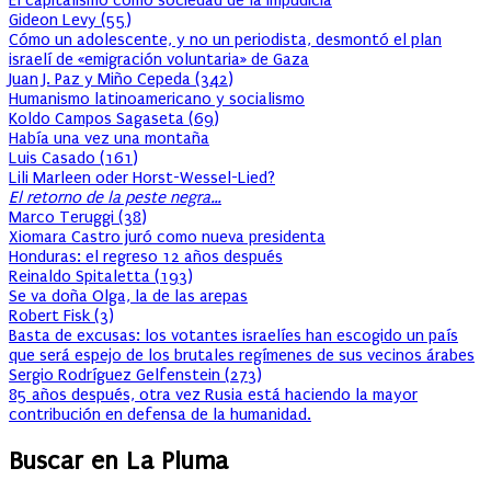
El capitalismo como sociedad de la Impudicia
Gideon Levy
(
55
)
Cómo un adolescente, y no un periodista, desmontó el plan
israelí de «emigración voluntaria» de Gaza
Juan J. Paz y Miño Cepeda
(
342
)
Humanismo latinoamericano y socialismo
Koldo Campos Sagaseta
(
69
)
Había una vez una montaña
Luis Casado
(
161
)
Lili Marleen oder Horst-Wessel-Lied?
El retorno de la peste negra…
Marco Teruggi
(
38
)
Xiomara Castro juró como nueva presidenta
Honduras: el regreso 12 años después
Reinaldo Spitaletta
(
193
)
Se va doña Olga, la de las arepas
Robert Fisk
(
3
)
Basta de excusas: los votantes israelíes han escogido un país
que será espejo de los brutales regímenes de sus vecinos árabes
Sergio Rodríguez Gelfenstein
(
273
)
85 años después, otra vez Rusia está haciendo la mayor
contribución en defensa de la humanidad.
Buscar en La Pluma