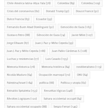
Chile-America latina-Abya Yala
(76)
Colombia
(89)
Colombia
(109)
Crisis del coronavirus
(62)
Donald Trump
(97)
Douce France
(91)
Dulce Francia
(63)
Ecuador
(93)
Fernando Buen Abad Domínguez
(91)
Genocidio de Gaza
(163)
Gustavo Petro
(88)
Génocide de Gaza
(74)
Javier Milei
(107)
Jorge Elbaum
(67)
Juan J. Paz-y-Miño Cepeda
(93)
Juan J. Paz y Miño Cepeda
(166)
Juan Pablo Cárdenas S.
(108)
Luchas y resistencias
(77)
Luis Casado
(155)
Memoria Historica
(76)
Memoria histórica
(84)
neoliberalismo
(119)
Nicolás Maduro
(64)
Ocupación marroquí
(70)
ONU
(64)
Palestina/Israel
(184)
política
(66)
Política y utopia
(62)
Reinaldo Spitaletta
(153)
Revueltas lógicas
(246)
Révoltes Logiques
(120)
Sahara occidental occupé
(64)
Sahara occidental ocupado
(88)
Sergio Ferrari
(145)