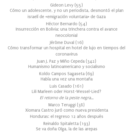
Gideon Levy
(
55
)
Cómo un adolescente, y no un periodista, desmontó el plan
israelí de «emigración voluntaria» de Gaza
Héctor Bernardo
(
54
)
Insurrección en Bolivia: una trinchera contra el avance
neocolonial
Jérôme Duval
(
16
)
Cómo transformar un hospital en hotel de lujo en tiempos del
coronavirus
Juan J. Paz y Miño Cepeda
(
342
)
Humanismo latinoamericano y socialismo
Koldo Campos Sagaseta
(
69
)
Había una vez una montaña
Luis Casado
(
161
)
Lili Marleen oder Horst-Wessel-Lied?
El retorno de la peste negra…
Marco Teruggi
(
38
)
Xiomara Castro juró como nueva presidenta
Honduras: el regreso 12 años después
Reinaldo Spitaletta
(
193
)
Se va doña Olga, la de las arepas