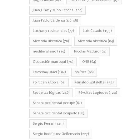
Juan J. Paz y Miño Cepeda
(166)
Juan Pablo Cárdenas S.
(108)
Luchas y resistencias
(77)
Luis Casado
(155)
Memoria Historica
(76)
Memoria histórica
(84)
neoliberalismo
(119)
Nicolás Maduro
(64)
Ocupación marroquí
(70)
ONU
(64)
Palestina/Israel
(184)
política
(66)
Política y utopia
(62)
Reinaldo Spitaletta
(152)
Revueltas lógicas
(246)
Révoltes Logiques
(120)
Sahara occidental occupé
(64)
Sahara occidental ocupado
(88)
Sergio Ferrari
(145)
Sergio Rodríguez Gelfenstein
(227)