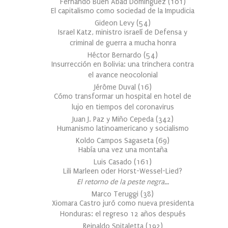
Fernando Buen Abad Domínguez
(
101
)
El capitalismo como sociedad de la Impudicia
Gideon Levy
(
54
)
Israel Katz, ministro israelí de Defensa y
criminal de guerra a mucha honra
Héctor Bernardo
(
54
)
Insurrección en Bolivia: una trinchera contra
el avance neocolonial
Jérôme Duval
(
16
)
Cómo transformar un hospital en hotel de
lujo en tiempos del coronavirus
Juan J. Paz y Miño Cepeda
(
342
)
Humanismo latinoamericano y socialismo
Koldo Campos Sagaseta
(
69
)
Había una vez una montaña
Luis Casado
(
161
)
Lili Marleen oder Horst-Wessel-Lied?
El retorno de la peste negra…
Marco Teruggi
(
38
)
Xiomara Castro juró como nueva presidenta
Honduras: el regreso 12 años después
Reinaldo Spitaletta
(
192
)