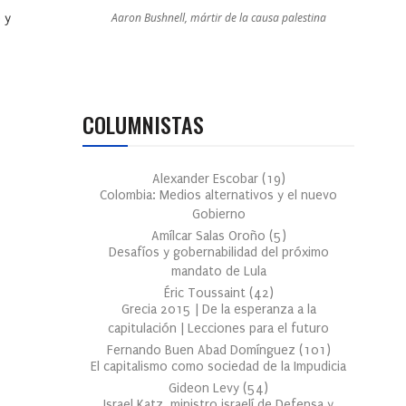
Aaron Bushnell, mártir de la causa palestina
 y
COLUMNISTAS
Alexander Escobar
(
19
)
Colombia: Medios alternativos y el nuevo
Gobierno
Amílcar Salas Oroño
(
5
)
Desafíos y gobernabilidad del próximo
mandato de Lula
Éric Toussaint
(
42
)
Grecia 2015 | De la esperanza a la
capitulación | Lecciones para el futuro
Fernando Buen Abad Domínguez
(
101
)
El capitalismo como sociedad de la Impudicia
Gideon Levy
(
54
)
Israel Katz, ministro israelí de Defensa y