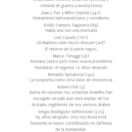
criminal de guerra a mucha honra
Juan J. Paz y Miño Cepeda
(
342
)
Humanismo latinoamericano y socialismo
Koldo Campos Sagaseta
(
69
)
Había una vez una montaña
Luis Casado
(
161
)
Lili Marleen oder Horst-Wessel-Lied?
El retorno de la peste negra…
Marco Teruggi
(
38
)
Xiomara Castro juró como nueva presidenta
Honduras: el regreso 12 años después
Reinaldo Spitaletta
(
192
)
La sospecha como otra clave de resistencia
Robert Fisk
(
3
)
Basta de excusas: los votantes israelíes han
escogido un país que será espejo de los
brutales regímenes de sus vecinos árabes
Sergio Rodríguez Gelfenstein
(
273
)
85 años después, otra vez Rusia está
haciendo la mayor contribución en defensa
de la humanidad.