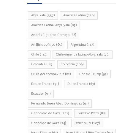
Abya Yala
(557)
América Latina
(110)
América Latina-Abya yala
(85)
Andrés Figueroa Cornejo
(68)
Análisis político
(65)
Argentina
(147)
Chile
(146)
Chile-America latina-Abya Yala
(76)
Colombia
(88)
Colombia
(109)
Crisis del coronavirus
(62)
Donald Trump
(97)
Douce France
(91)
Dulce Francia
(63)
Ecuador
(93)
Fernando Buen Abad Domínguez
(91)
Genocidio de Gaza
(162)
Gustavo Petro
(88)
Génocide de Gaza
(74)
Javier Milei
(107)
Jorge Elbaum
(67)
Juan J. Paz-y-Miño Cepeda
(93)