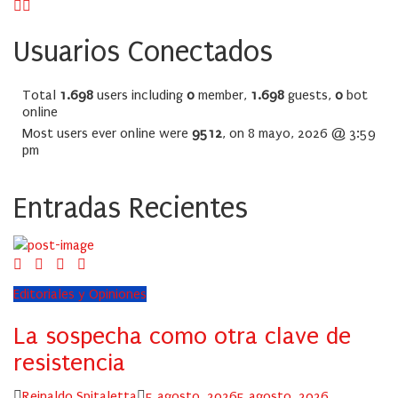
Usuarios Conectados
Total
1.698
users including
0
member,
1.698
guests,
0
bot
online
Most users ever online were
9512
, on 8 mayo, 2026 @ 3:59
pm
Entradas Recientes
Editoriales y Opiniones
La sospecha como otra clave de
resistencia
Author
Posted
Reinaldo Spitaletta
5 agosto, 2026
5 agosto, 2026