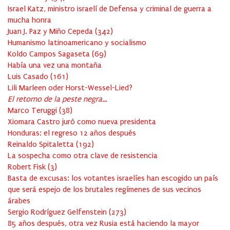
Israel Katz, ministro israelí de Defensa y criminal de guerra a
mucha honra
Juan J. Paz y Miño Cepeda
(
342
)
Humanismo latinoamericano y socialismo
Koldo Campos Sagaseta
(
69
)
Había una vez una montaña
Luis Casado
(
161
)
Lili Marleen oder Horst-Wessel-Lied?
El retorno de la peste negra…
Marco Teruggi
(
38
)
Xiomara Castro juró como nueva presidenta
Honduras: el regreso 12 años después
Reinaldo Spitaletta
(
192
)
La sospecha como otra clave de resistencia
Robert Fisk
(
3
)
Basta de excusas: los votantes israelíes han escogido un país
que será espejo de los brutales regímenes de sus vecinos
árabes
Sergio Rodríguez Gelfenstein
(
273
)
85 años después, otra vez Rusia está haciendo la mayor