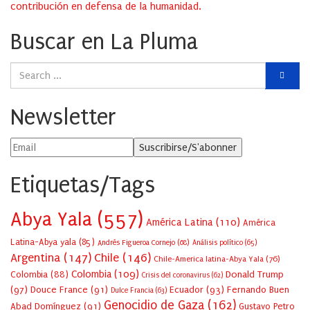
contribución en defensa de la humanidad.
Buscar en La Pluma
Newsletter
Etiquetas/Tags
Abya Yala
(557)
América Latina
(110)
América
Latina-Abya yala
(85)
Andrés Figueroa Cornejo
(68)
Análisis político
(65)
Argentina
(147)
Chile
(146)
Chile-America latina-Abya Yala
(76)
Colombia
(109)
Colombia
(88)
Donald Trump
Crisis del coronavirus
(62)
(97)
Douce France
(91)
Ecuador
(93)
Fernando Buen
Dulce Francia
(63)
Genocidio de Gaza
(162)
Abad Domínguez
(91)
Gustavo Petro