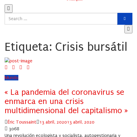
Etiqueta:
Crisis bursátil
Mundo
« La pandemia del coronavirus se
enmarca en una crisis
multidimensional del capitalismo »
Author
Posted
Éric Toussaint
13 abril, 2020
13 abril, 2020
on
3068
Una revolución ecologista y socialista, autogestionaria y