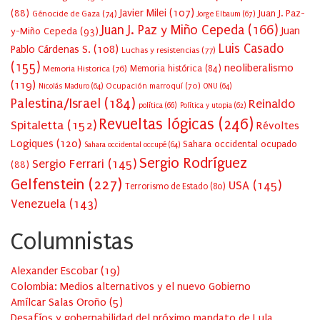
Javier Milei
(107)
(88)
Juan J. Paz-
Génocide de Gaza
(74)
Jorge Elbaum
(67)
Juan J. Paz y Miño Cepeda
(166)
Juan
y-Miño Cepeda
(93)
Luis Casado
Pablo Cárdenas S.
(108)
Luchas y resistencias
(77)
(155)
neoliberalismo
Memoria Historica
(76)
Memoria histórica
(84)
(119)
Ocupación marroquí
(70)
Nicolás Maduro
(64)
ONU
(64)
Palestina/Israel
(184)
Reinaldo
política
(66)
Política y utopia
(62)
Revueltas lógicas
(246)
Spitaletta
(152)
Révoltes
Logiques
(120)
Sahara occidental ocupado
Sahara occidental occupé
(64)
Sergio Rodríguez
Sergio Ferrari
(145)
(88)
Gelfenstein
(227)
USA
(145)
Terrorismo de Estado
(80)
Venezuela
(143)
Columnistas
Alexander Escobar
(
19
)
Colombia: Medios alternativos y el nuevo Gobierno
Amílcar Salas Oroño
(
5
)
Desafíos y gobernabilidad del próximo mandato de Lula