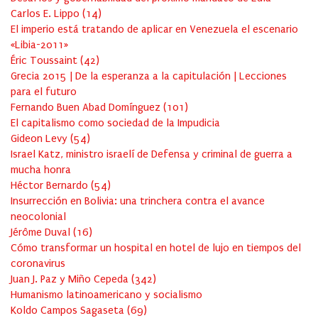
Carlos E. Lippo
(
14
)
El imperio está tratando de aplicar en Venezuela el escenario
«Libia-2011»
Éric Toussaint
(
42
)
Grecia 2015 | De la esperanza a la capitulación | Lecciones
para el futuro
Fernando Buen Abad Domínguez
(
101
)
El capitalismo como sociedad de la Impudicia
Gideon Levy
(
54
)
Israel Katz, ministro israelí de Defensa y criminal de guerra a
mucha honra
Héctor Bernardo
(
54
)
Insurrección en Bolivia: una trinchera contra el avance
neocolonial
Jérôme Duval
(
16
)
Cómo transformar un hospital en hotel de lujo en tiempos del
coronavirus
Juan J. Paz y Miño Cepeda
(
342
)
Humanismo latinoamericano y socialismo
Koldo Campos Sagaseta
(
69
)