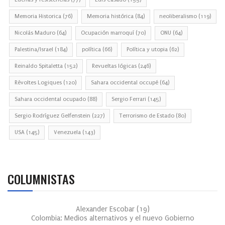
Memoria Historica
(76)
Memoria histórica
(84)
neoliberalismo
(119)
Nicolás Maduro
(64)
Ocupación marroquí
(70)
ONU
(64)
Palestina/Israel
(184)
política
(66)
Política y utopia
(62)
Reinaldo Spitaletta
(152)
Revueltas lógicas
(246)
Révoltes Logiques
(120)
Sahara occidental occupé
(64)
Sahara occidental ocupado
(88)
Sergio Ferrari
(145)
Sergio Rodríguez Gelfenstein
(227)
Terrorismo de Estado
(80)
USA
(145)
Venezuela
(143)
COLUMNISTAS
Alexander Escobar
(
19
)
Colombia: Medios alternativos y el nuevo Gobierno