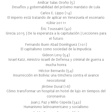
Amílcar Salas Oroño
(
5
)
Desafíos y gobernabilidad del próximo mandato de Lula
Carlos E. Lippo
(
14
)
El imperio está tratando de aplicar en Venezuela el escenario
«Libia-2011»
Éric Toussaint
(
42
)
Grecia 2015 | De la esperanza a la capitulación | Lecciones para
el futuro
Fernando Buen Abad Domínguez
(
101
)
El capitalismo como sociedad de la Impudicia
Gideon Levy
(
54
)
Israel Katz, ministro israelí de Defensa y criminal de guerra a
mucha honra
Héctor Bernardo
(
54
)
Insurrección en Bolivia: una trinchera contra el avance
neocolonial
Jérôme Duval
(
16
)
Cómo transformar un hospital en hotel de lujo en tiempos del
coronavirus
Juan J. Paz y Miño Cepeda
(
342
)
Humanismo latinoamericano y socialismo