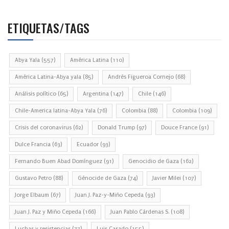
ETIQUETAS/TAGS
Abya Yala
(557)
América Latina
(110)
América Latina-Abya yala
(85)
Andrés Figueroa Cornejo
(68)
Análisis político
(65)
Argentina
(147)
Chile
(146)
Chile-America latina-Abya Yala
(76)
Colombia
(88)
Colombia
(109)
Crisis del coronavirus
(62)
Donald Trump
(97)
Douce France
(91)
Dulce Francia
(63)
Ecuador
(93)
Fernando Buen Abad Domínguez
(91)
Genocidio de Gaza
(162)
Gustavo Petro
(88)
Génocide de Gaza
(74)
Javier Milei
(107)
Jorge Elbaum
(67)
Juan J. Paz-y-Miño Cepeda
(93)
Juan J. Paz y Miño Cepeda
(166)
Juan Pablo Cárdenas S.
(108)
Luchas y resistencias
(77)
Luis Casado
(155)