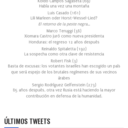
Koldo Campos Sagaseta
(
69
)
Había una vez una montaña
Luis Casado
(
161
)
Lili Marleen oder Horst-Wessel-Lied?
El retorno de la peste negra…
Marco Teruggi
(
38
)
Xiomara Castro juró como nueva presidenta
Honduras: el regreso 12 años después
Reinaldo Spitaletta
(
192
)
La sospecha como otra clave de resistencia
Robert Fisk
(
3
)
Basta de excusas: los votantes israelíes han escogido un país
que será espejo de los brutales regímenes de sus vecinos
árabes
Sergio Rodríguez Gelfenstein
(
273
)
85 años después, otra vez Rusia está haciendo la mayor
contribución en defensa de la humanidad.
ÚLTIMOS TWEETS