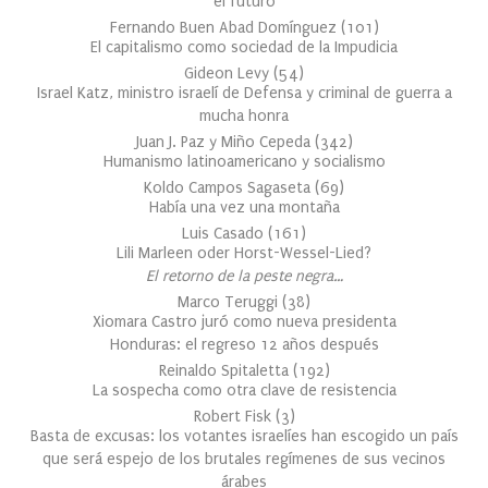
el futuro
Fernando Buen Abad Domínguez
(
101
)
El capitalismo como sociedad de la Impudicia
Gideon Levy
(
54
)
Israel Katz, ministro israelí de Defensa y criminal de guerra a
mucha honra
Juan J. Paz y Miño Cepeda
(
342
)
Humanismo latinoamericano y socialismo
Koldo Campos Sagaseta
(
69
)
Había una vez una montaña
Luis Casado
(
161
)
Lili Marleen oder Horst-Wessel-Lied?
El retorno de la peste negra…
Marco Teruggi
(
38
)
Xiomara Castro juró como nueva presidenta
Honduras: el regreso 12 años después
Reinaldo Spitaletta
(
192
)
La sospecha como otra clave de resistencia
Robert Fisk
(
3
)
Basta de excusas: los votantes israelíes han escogido un país
que será espejo de los brutales regímenes de sus vecinos
árabes