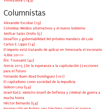
Venezuela
(143)
Columnistas
Alexander Escobar
(
19
)
Colombia: Medios alternativos y el nuevo Gobierno
Amílcar Salas Oroño
(
5
)
Desafíos y gobernabilidad del próximo mandato de Lula
Carlos E. Lippo
(
14
)
El imperio está tratando de aplicar en Venezuela el escenario
«Libia-2011»
Éric Toussaint
(
42
)
Grecia 2015 | De la esperanza a la capitulación | Lecciones
para el futuro
Fernando Buen Abad Domínguez
(
101
)
El capitalismo como sociedad de la Impudicia
Gideon Levy
(
54
)
Israel Katz, ministro israelí de Defensa y criminal de guerra a
mucha honra
Héctor Bernardo
(
54
)
Insurrección en Bolivia: una trinchera contra el avance