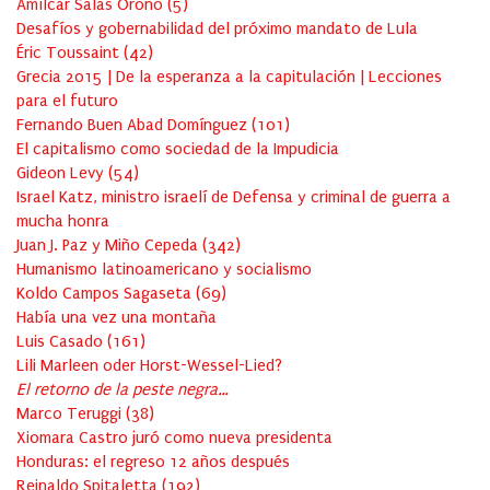
Amílcar Salas Oroño
(
5
)
Desafíos y gobernabilidad del próximo mandato de Lula
Éric Toussaint
(
42
)
Grecia 2015 | De la esperanza a la capitulación | Lecciones
para el futuro
Fernando Buen Abad Domínguez
(
101
)
El capitalismo como sociedad de la Impudicia
Gideon Levy
(
54
)
Israel Katz, ministro israelí de Defensa y criminal de guerra a
mucha honra
Juan J. Paz y Miño Cepeda
(
342
)
Humanismo latinoamericano y socialismo
Koldo Campos Sagaseta
(
69
)
Había una vez una montaña
Luis Casado
(
161
)
Lili Marleen oder Horst-Wessel-Lied?
El retorno de la peste negra…
Marco Teruggi
(
38
)
Xiomara Castro juró como nueva presidenta
Honduras: el regreso 12 años después
Reinaldo Spitaletta
(
192
)