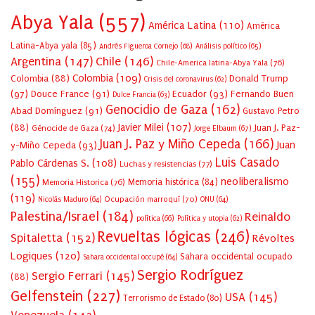
Abya Yala
(557)
América Latina
(110)
América
Latina-Abya yala
(85)
Andrés Figueroa Cornejo
(68)
Análisis político
(65)
Argentina
(147)
Chile
(146)
Chile-America latina-Abya Yala
(76)
Colombia
(109)
Colombia
(88)
Donald Trump
Crisis del coronavirus
(62)
(97)
Douce France
(91)
Ecuador
(93)
Fernando Buen
Dulce Francia
(63)
Genocidio de Gaza
(162)
Abad Domínguez
(91)
Gustavo Petro
Javier Milei
(107)
(88)
Juan J. Paz-
Génocide de Gaza
(74)
Jorge Elbaum
(67)
Juan J. Paz y Miño Cepeda
(166)
Juan
y-Miño Cepeda
(93)
Luis Casado
Pablo Cárdenas S.
(108)
Luchas y resistencias
(77)
(155)
neoliberalismo
Memoria Historica
(76)
Memoria histórica
(84)
(119)
Ocupación marroquí
(70)
Nicolás Maduro
(64)
ONU
(64)
Palestina/Israel
(184)
Reinaldo
política
(66)
Política y utopia
(62)
Revueltas lógicas
(246)
Spitaletta
(152)
Révoltes
Logiques
(120)
Sahara occidental ocupado
Sahara occidental occupé
(64)
Sergio Rodríguez
Sergio Ferrari
(145)
(88)
Gelfenstein
(227)
USA
(145)
Terrorismo de Estado
(80)