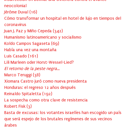
neocolonial
Jérôme Duval
(
16
)
Cómo transformar un hospital en hotel de lujo en tiempos del
coronavirus
Juan J. Paz y Miño Cepeda
(
342
)
Humanismo latinoamericano y socialismo
Koldo Campos Sagaseta
(
69
)
Había una vez una montaña
Luis Casado
(
161
)
Lili Marleen oder Horst-Wessel-Lied?
El retorno de la peste negra…
Marco Teruggi
(
38
)
Xiomara Castro juró como nueva presidenta
Honduras: el regreso 12 años después
Reinaldo Spitaletta
(
192
)
La sospecha como otra clave de resistencia
Robert Fisk
(
3
)
Basta de excusas: los votantes israelíes han escogido un país
que será espejo de los brutales regímenes de sus vecinos
árabes