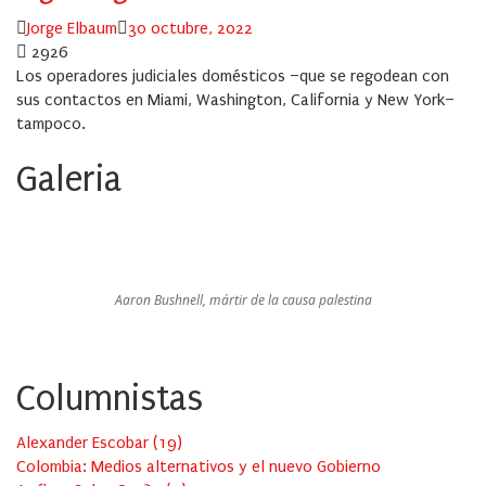
Author
Posted
Jorge Elbaum
30 octubre, 2022
on
2926
Los operadores judiciales domésticos –que se regodean con
sus contactos en Miami, Washington, California y New York–
tampoco.
Galeria
Aaron Bushnell, mártir de la causa palestina
Columnistas
Alexander Escobar
(
19
)
Colombia: Medios alternativos y el nuevo Gobierno