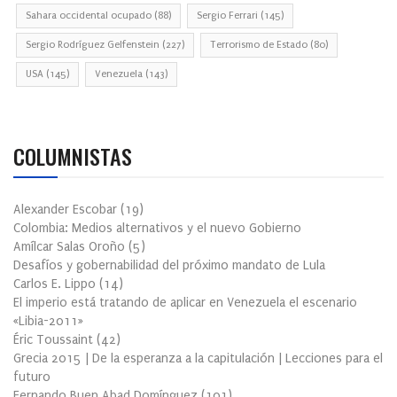
Sahara occidental ocupado
(88)
Sergio Ferrari
(145)
Sergio Rodríguez Gelfenstein
(227)
Terrorismo de Estado
(80)
USA
(145)
Venezuela
(143)
COLUMNISTAS
Alexander Escobar
(
19
)
Colombia: Medios alternativos y el nuevo Gobierno
Amílcar Salas Oroño
(
5
)
Desafíos y gobernabilidad del próximo mandato de Lula
Carlos E. Lippo
(
14
)
El imperio está tratando de aplicar en Venezuela el escenario
«Libia-2011»
Éric Toussaint
(
42
)
Grecia 2015 | De la esperanza a la capitulación | Lecciones para el
futuro
Fernando Buen Abad Domínguez
(
101
)