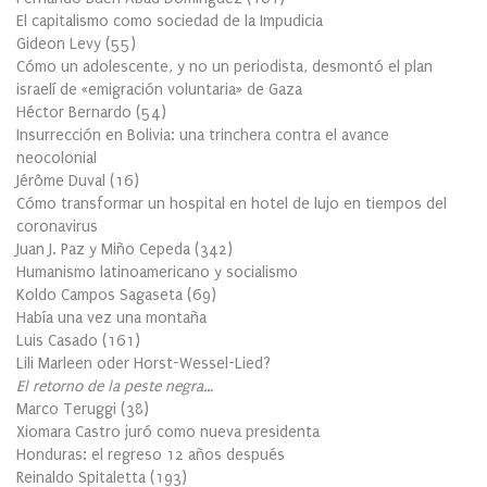
El capitalismo como sociedad de la Impudicia
Gideon Levy
(
55
)
Cómo un adolescente, y no un periodista, desmontó el plan
israelí de «emigración voluntaria» de Gaza
Héctor Bernardo
(
54
)
Insurrección en Bolivia: una trinchera contra el avance
neocolonial
Jérôme Duval
(
16
)
Cómo transformar un hospital en hotel de lujo en tiempos del
coronavirus
Juan J. Paz y Miño Cepeda
(
342
)
Humanismo latinoamericano y socialismo
Koldo Campos Sagaseta
(
69
)
Había una vez una montaña
Luis Casado
(
161
)
Lili Marleen oder Horst-Wessel-Lied?
El retorno de la peste negra…
Marco Teruggi
(
38
)
Xiomara Castro juró como nueva presidenta
Honduras: el regreso 12 años después
Reinaldo Spitaletta
(
193
)