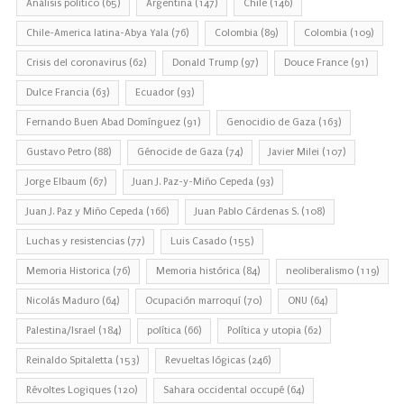
Análisis político
(65)
Argentina
(147)
Chile
(146)
Chile-America latina-Abya Yala
(76)
Colombia
(89)
Colombia
(109)
Crisis del coronavirus
(62)
Donald Trump
(97)
Douce France
(91)
Dulce Francia
(63)
Ecuador
(93)
Fernando Buen Abad Domínguez
(91)
Genocidio de Gaza
(163)
Gustavo Petro
(88)
Génocide de Gaza
(74)
Javier Milei
(107)
Jorge Elbaum
(67)
Juan J. Paz-y-Miño Cepeda
(93)
Juan J. Paz y Miño Cepeda
(166)
Juan Pablo Cárdenas S.
(108)
Luchas y resistencias
(77)
Luis Casado
(155)
Memoria Historica
(76)
Memoria histórica
(84)
neoliberalismo
(119)
Nicolás Maduro
(64)
Ocupación marroquí
(70)
ONU
(64)
Palestina/Israel
(184)
política
(66)
Política y utopia
(62)
Reinaldo Spitaletta
(153)
Revueltas lógicas
(246)
Révoltes Logiques
(120)
Sahara occidental occupé
(64)