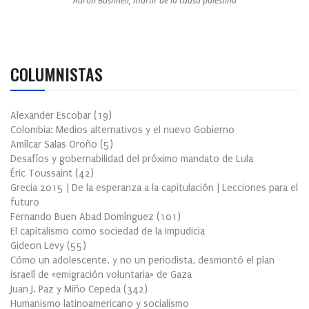
Aaron Bushnell, mártir de la causa palestina
COLUMNISTAS
Alexander Escobar
(
19
)
Colombia: Medios alternativos y el nuevo Gobierno
Amílcar Salas Oroño
(
5
)
Desafíos y gobernabilidad del próximo mandato de Lula
Éric Toussaint
(
42
)
Grecia 2015 | De la esperanza a la capitulación | Lecciones para el
futuro
Fernando Buen Abad Domínguez
(
101
)
El capitalismo como sociedad de la Impudicia
Gideon Levy
(
55
)
Cómo un adolescente, y no un periodista, desmontó el plan
israelí de «emigración voluntaria» de Gaza
Juan J. Paz y Miño Cepeda
(
342
)
Humanismo latinoamericano y socialismo