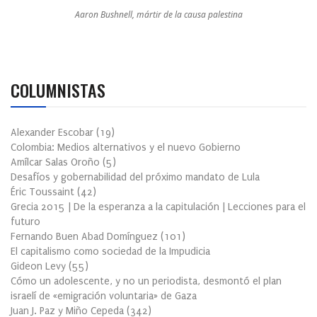
Aaron Bushnell, mártir de la causa palestina
COLUMNISTAS
Alexander Escobar
(
19
)
Colombia: Medios alternativos y el nuevo Gobierno
Amílcar Salas Oroño
(
5
)
Desafíos y gobernabilidad del próximo mandato de Lula
Éric Toussaint
(
42
)
Grecia 2015 | De la esperanza a la capitulación | Lecciones para el
futuro
Fernando Buen Abad Domínguez
(
101
)
El capitalismo como sociedad de la Impudicia
Gideon Levy
(
55
)
Cómo un adolescente, y no un periodista, desmontó el plan
israelí de «emigración voluntaria» de Gaza
Juan J. Paz y Miño Cepeda
(
342
)