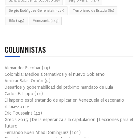
Sahara occidental ocupado
(88)
Sergio Ferrari
(145)
Sergio Rodríguez Gelfenstein
(227)
Terrorismo de Estado
(80)
USA
(145)
Venezuela
(143)
COLUMNISTAS
Alexander Escobar
(
19
)
Colombia: Medios alternativos y el nuevo Gobierno
Amílcar Salas Oroño
(
5
)
Desafíos y gobernabilidad del próximo mandato de Lula
Carlos E. Lippo
(
14
)
El imperio está tratando de aplicar en Venezuela el escenario
«Libia-2011»
Éric Toussaint
(
42
)
Grecia 2015 | De la esperanza a la capitulación | Lecciones para el
futuro
Fernando Buen Abad Domínguez
(
101
)