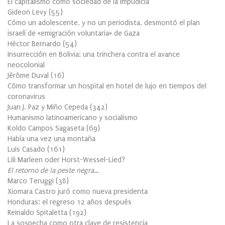
El capitalismo como sociedad de la Impudicia
Gideon Levy
(
55
)
Cómo un adolescente, y no un periodista, desmontó el plan
israelí de «emigración voluntaria» de Gaza
Héctor Bernardo
(
54
)
Insurrección en Bolivia: una trinchera contra el avance
neocolonial
Jérôme Duval
(
16
)
Cómo transformar un hospital en hotel de lujo en tiempos del
coronavirus
Juan J. Paz y Miño Cepeda
(
342
)
Humanismo latinoamericano y socialismo
Koldo Campos Sagaseta
(
69
)
Había una vez una montaña
Luis Casado
(
161
)
Lili Marleen oder Horst-Wessel-Lied?
El retorno de la peste negra…
Marco Teruggi
(
38
)
Xiomara Castro juró como nueva presidenta
Honduras: el regreso 12 años después
Reinaldo Spitaletta
(
192
)
La sospecha como otra clave de resistencia