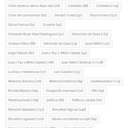
Chile-America latina-Abya Yala
(76)
Colombia
(88)
Colombia
(109)
Crisis del coronavirus
(62)
Donald Trump
(97)
Douce France
(91)
Dulce Francia
(63)
Ecuador
(93)
Fernando Buen Abad Domínguez
(91)
Genocidio de Gaza
(163)
Gustavo Petro
(88)
Génocide de Gaza
(74)
Javier Milei
(107)
Jorge Elbaum
(67)
Juan J. Paz-y-Miño Cepeda
(93)
Juan J. Paz y Miño Cepeda
(166)
Juan Pablo Cárdenas S.
(108)
Luchas y resistencias
(77)
Luis Casado
(155)
Memoria Historica
(76)
Memoria histórica
(84)
neoliberalismo
(119)
Nicolás Maduro
(64)
Ocupación marroquí
(70)
ONU
(64)
Palestina/Israel
(184)
política
(66)
Política y utopia
(62)
Reinaldo Spitaletta
(152)
Revueltas lógicas
(246)
Révoltes Logiques
(120)
Sahara occidental occupé
(64)