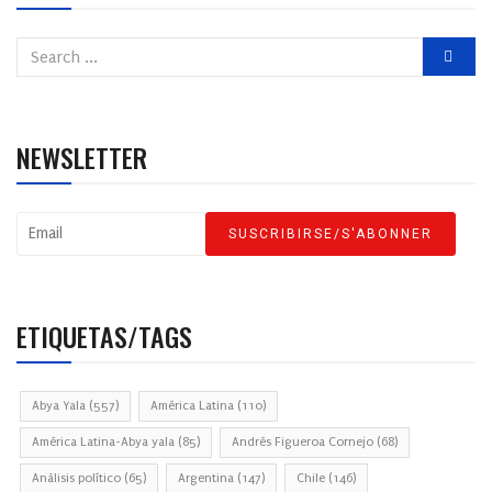
NEWSLETTER
ETIQUETAS/TAGS
Abya Yala
(557)
América Latina
(110)
América Latina-Abya yala
(85)
Andrés Figueroa Cornejo
(68)
Análisis político
(65)
Argentina
(147)
Chile
(146)