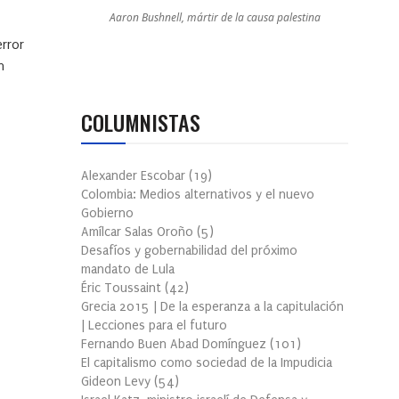
Aaron Bushnell, mártir de la causa palestina
error
n
COLUMNISTAS
Alexander Escobar
(
19
)
Colombia: Medios alternativos y el nuevo
Gobierno
Amílcar Salas Oroño
(
5
)
Desafíos y gobernabilidad del próximo
mandato de Lula
Éric Toussaint
(
42
)
Grecia 2015 | De la esperanza a la capitulación
| Lecciones para el futuro
Fernando Buen Abad Domínguez
(
101
)
El capitalismo como sociedad de la Impudicia
Gideon Levy
(
54
)