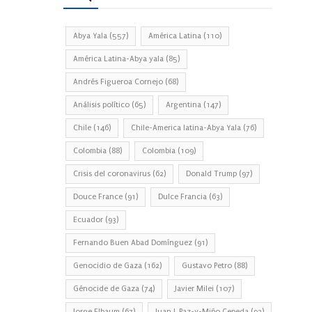
Abya Yala
(557)
América Latina
(110)
América Latina-Abya yala
(85)
Andrés Figueroa Cornejo
(68)
Análisis político
(65)
Argentina
(147)
Chile
(146)
Chile-America latina-Abya Yala
(76)
Colombia
(88)
Colombia
(109)
Crisis del coronavirus
(62)
Donald Trump
(97)
Douce France
(91)
Dulce Francia
(63)
Ecuador
(93)
Fernando Buen Abad Domínguez
(91)
Genocidio de Gaza
(162)
Gustavo Petro
(88)
Génocide de Gaza
(74)
Javier Milei
(107)
Jorge Elbaum
(67)
Juan J. Paz-y-Miño Cepeda
(93)