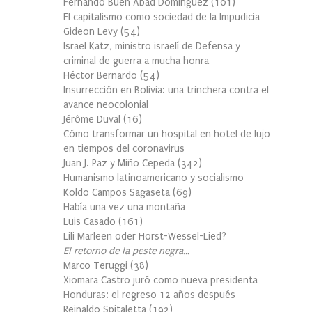
Fernando Buen Abad Domínguez
(
101
)
El capitalismo como sociedad de la Impudicia
Gideon Levy
(
54
)
Israel Katz, ministro israelí de Defensa y
criminal de guerra a mucha honra
Héctor Bernardo
(
54
)
Insurrección en Bolivia: una trinchera contra el
avance neocolonial
Jérôme Duval
(
16
)
Cómo transformar un hospital en hotel de lujo
en tiempos del coronavirus
Juan J. Paz y Miño Cepeda
(
342
)
Humanismo latinoamericano y socialismo
Koldo Campos Sagaseta
(
69
)
Había una vez una montaña
Luis Casado
(
161
)
Lili Marleen oder Horst-Wessel-Lied?
El retorno de la peste negra…
Marco Teruggi
(
38
)
Xiomara Castro juró como nueva presidenta
Honduras: el regreso 12 años después
Reinaldo Spitaletta
(
192
)