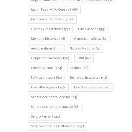
Juan J. Paz y Miño Cepeda
(166)
Juan Pablo Cárdenas S.
(108)
Luchas y resistencias
(77)
Luis Casado
(155)
Memoria Historica
(76)
Memoria histórica
(84)
neoliberalismo
(119)
Nicolás Maduro
(64)
Ocupación marroquí
(70)
ONU
(64)
Palestina/Israel
(184)
política
(66)
Política y utopia
(62)
Reinaldo Spitaletta
(152)
Revueltas lógicas
(246)
Révoltes Logiques
(120)
Sahara occidental occupé
(64)
Sahara occidental ocupado
(88)
Sergio Ferrari
(145)
Sergio Rodríguez Gelfenstein
(227)