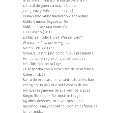
Israel Katz, ministro israelí de Defensa y
criminal de guerra a mucha honra
Juan J. Paz y Miño Cepeda
(
342
)
Humanismo latinoamericano y socialismo
Koldo Campos Sagaseta
(
69
)
Había una vez una montaña
Luis Casado
(
161
)
Lili Marleen oder Horst-Wessel-Lied?
El retorno de la peste negra…
Marco Teruggi
(
38
)
Xiomara Castro juró como nueva presidenta
Honduras: el regreso 12 años después
Reinaldo Spitaletta
(
192
)
La sospecha como otra clave de resistencia
Robert Fisk
(
3
)
Basta de excusas: los votantes israelíes han
escogido un país que será espejo de los
brutales regímenes de sus vecinos árabes
Sergio Rodríguez Gelfenstein
(
273
)
85 años después, otra vez Rusia está
haciendo la mayor contribución en defensa de
la humanidad.