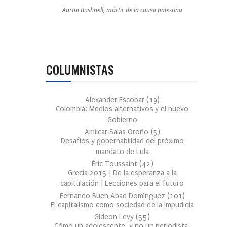
Aaron Bushnell, mártir de la causa palestina
COLUMNISTAS
Alexander Escobar
(
19
)
Colombia: Medios alternativos y el nuevo
Gobierno
Amílcar Salas Oroño
(
5
)
Desafíos y gobernabilidad del próximo
mandato de Lula
Éric Toussaint
(
42
)
Grecia 2015 | De la esperanza a la
capitulación | Lecciones para el futuro
Fernando Buen Abad Domínguez
(
101
)
El capitalismo como sociedad de la Impudicia
Gideon Levy
(
55
)
Cómo un adolescente, y no un periodista,