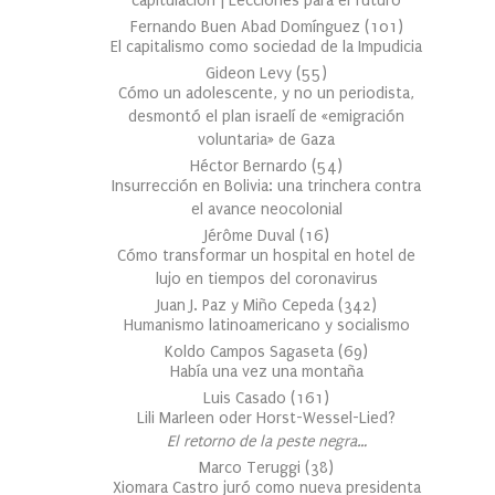
capitulación | Lecciones para el futuro
Fernando Buen Abad Domínguez
(
101
)
El capitalismo como sociedad de la Impudicia
Gideon Levy
(
55
)
Cómo un adolescente, y no un periodista,
desmontó el plan israelí de «emigración
voluntaria» de Gaza
Héctor Bernardo
(
54
)
Insurrección en Bolivia: una trinchera contra
el avance neocolonial
Jérôme Duval
(
16
)
Cómo transformar un hospital en hotel de
lujo en tiempos del coronavirus
Juan J. Paz y Miño Cepeda
(
342
)
Humanismo latinoamericano y socialismo
Koldo Campos Sagaseta
(
69
)
Había una vez una montaña
Luis Casado
(
161
)
Lili Marleen oder Horst-Wessel-Lied?
El retorno de la peste negra…
Marco Teruggi
(
38
)
Xiomara Castro juró como nueva presidenta