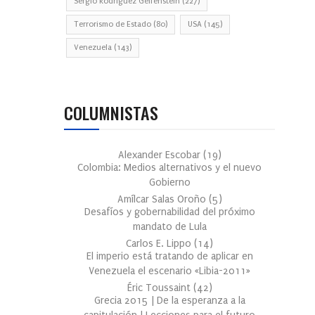
Sergio Rodríguez Gelfenstein
(227)
Terrorismo de Estado
(80)
USA
(145)
Venezuela
(143)
COLUMNISTAS
Alexander Escobar
(
19
)
Colombia: Medios alternativos y el nuevo
Gobierno
Amílcar Salas Oroño
(
5
)
Desafíos y gobernabilidad del próximo
mandato de Lula
Carlos E. Lippo
(
14
)
El imperio está tratando de aplicar en
Venezuela el escenario «Libia-2011»
Éric Toussaint
(
42
)
Grecia 2015 | De la esperanza a la