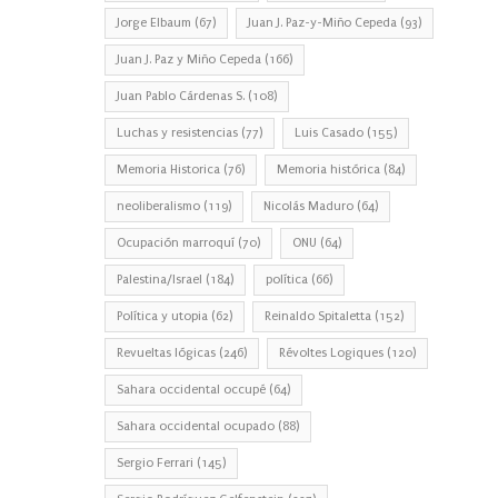
Jorge Elbaum
(67)
Juan J. Paz-y-Miño Cepeda
(93)
Juan J. Paz y Miño Cepeda
(166)
Juan Pablo Cárdenas S.
(108)
Luchas y resistencias
(77)
Luis Casado
(155)
Memoria Historica
(76)
Memoria histórica
(84)
neoliberalismo
(119)
Nicolás Maduro
(64)
Ocupación marroquí
(70)
ONU
(64)
Palestina/Israel
(184)
política
(66)
Política y utopia
(62)
Reinaldo Spitaletta
(152)
Revueltas lógicas
(246)
Révoltes Logiques
(120)
Sahara occidental occupé
(64)
Sahara occidental ocupado
(88)
Sergio Ferrari
(145)