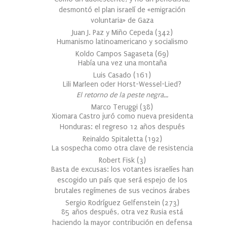
desmontó el plan israelí de «emigración
voluntaria» de Gaza
Juan J. Paz y Miño Cepeda
(
342
)
Humanismo latinoamericano y socialismo
Koldo Campos Sagaseta
(
69
)
Había una vez una montaña
Luis Casado
(
161
)
Lili Marleen oder Horst-Wessel-Lied?
El retorno de la peste negra…
Marco Teruggi
(
38
)
Xiomara Castro juró como nueva presidenta
Honduras: el regreso 12 años después
Reinaldo Spitaletta
(
192
)
La sospecha como otra clave de resistencia
Robert Fisk
(
3
)
Basta de excusas: los votantes israelíes han
escogido un país que será espejo de los
brutales regímenes de sus vecinos árabes
Sergio Rodríguez Gelfenstein
(
273
)
85 años después, otra vez Rusia está
haciendo la mayor contribución en defensa