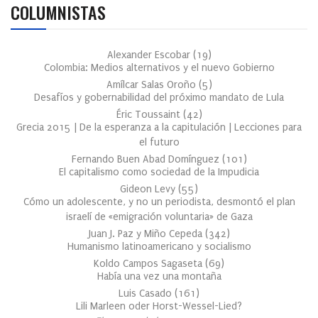
COLUMNISTAS
Alexander Escobar
(
19
)
Colombia: Medios alternativos y el nuevo Gobierno
Amílcar Salas Oroño
(
5
)
Desafíos y gobernabilidad del próximo mandato de Lula
Éric Toussaint
(
42
)
Grecia 2015 | De la esperanza a la capitulación | Lecciones para
el futuro
Fernando Buen Abad Domínguez
(
101
)
El capitalismo como sociedad de la Impudicia
Gideon Levy
(
55
)
Cómo un adolescente, y no un periodista, desmontó el plan
israelí de «emigración voluntaria» de Gaza
Juan J. Paz y Miño Cepeda
(
342
)
Humanismo latinoamericano y socialismo
Koldo Campos Sagaseta
(
69
)
Había una vez una montaña
Luis Casado
(
161
)
Lili Marleen oder Horst-Wessel-Lied?