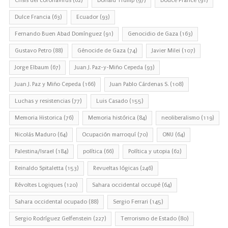
Crisis del coronavirus
(62)
Donald Trump
(97)
Douce France
(91)
Dulce Francia
(63)
Ecuador
(93)
Fernando Buen Abad Domínguez
(91)
Genocidio de Gaza
(163)
Gustavo Petro
(88)
Génocide de Gaza
(74)
Javier Milei
(107)
Jorge Elbaum
(67)
Juan J. Paz-y-Miño Cepeda
(93)
Juan J. Paz y Miño Cepeda
(166)
Juan Pablo Cárdenas S.
(108)
Luchas y resistencias
(77)
Luis Casado
(155)
Memoria Historica
(76)
Memoria histórica
(84)
neoliberalismo
(119)
Nicolás Maduro
(64)
Ocupación marroquí
(70)
ONU
(64)
Palestina/Israel
(184)
política
(66)
Política y utopia
(62)
Reinaldo Spitaletta
(153)
Revueltas lógicas
(246)
Révoltes Logiques
(120)
Sahara occidental occupé
(64)
Sahara occidental ocupado
(88)
Sergio Ferrari
(145)
Sergio Rodríguez Gelfenstein
(227)
Terrorismo de Estado
(80)