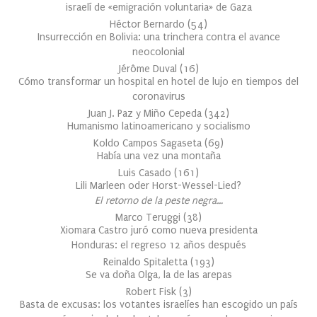
israelí de «emigración voluntaria» de Gaza
Héctor Bernardo
(
54
)
Insurrección en Bolivia: una trinchera contra el avance
neocolonial
Jérôme Duval
(
16
)
Cómo transformar un hospital en hotel de lujo en tiempos del
coronavirus
Juan J. Paz y Miño Cepeda
(
342
)
Humanismo latinoamericano y socialismo
Koldo Campos Sagaseta
(
69
)
Había una vez una montaña
Luis Casado
(
161
)
Lili Marleen oder Horst-Wessel-Lied?
El retorno de la peste negra…
Marco Teruggi
(
38
)
Xiomara Castro juró como nueva presidenta
Honduras: el regreso 12 años después
Reinaldo Spitaletta
(
193
)
Se va doña Olga, la de las arepas
Robert Fisk
(
3
)
Basta de excusas: los votantes israelíes han escogido un país