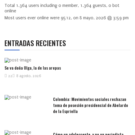
Total
1.364
users including
0
member,
1.364
guests,
0
bot
online
Most users ever online were
9512
, on 8 mayo, 2026 @ 3:59 pm
ENTRADAS RECIENTES
Se va doña Olga, la de las arepas
22
8 agosto, 2026
Colombia: Movimientos sociales rechazan
toma de posesión presidencial de Abelardo
de la Espriella
Cómo un adolescente, y no un periodista,