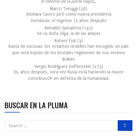
El retorno de la peste negra…
Marco Teruggi
(
38
)
Xiomara Castro juró como nueva presidenta
Honduras: el regreso 12 años después
Reinaldo Spitaletta
(
193
)
Se va doña Olga, la de las arepas
Robert Fisk
(
3
)
Basta de excusas: los votantes israelíes han escogido un país
que será espejo de los brutales regímenes de sus vecinos
árabes
Sergio Rodríguez Gelfenstein
(
273
)
85 años después, otra vez Rusia está haciendo la mayor
contribución en defensa de la humanidad.
BUSCAR EN LA PLUMA