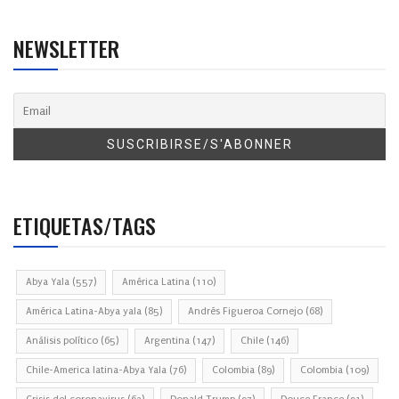
NEWSLETTER
ETIQUETAS/TAGS
Abya Yala
(557)
América Latina
(110)
América Latina-Abya yala
(85)
Andrés Figueroa Cornejo
(68)
Análisis político
(65)
Argentina
(147)
Chile
(146)
Chile-America latina-Abya Yala
(76)
Colombia
(89)
Colombia
(109)