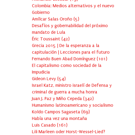
Colombia: Medios alternativos y el nuevo
Gobierno
Amílcar Salas Oroño
(
5
)
Desafíos y gobernabilidad del próximo
mandato de Lula
Éric Toussaint
(
42
)
Grecia 2015 | De la esperanza a la
capitulación | Lecciones para el futuro
Fernando Buen Abad Domínguez
(
101
)
El capitalismo como sociedad de la
Impudicia
Gideon Levy
(
54
)
Israel Katz, ministro israelí de Defensa y
criminal de guerra a mucha honra
Juan J. Paz y Miño Cepeda
(
342
)
Humanismo latinoamericano y socialismo
Koldo Campos Sagaseta
(
69
)
Había una vez una montaña
Luis Casado
(
161
)
Lili Marleen oder Horst-Wessel-Lied?