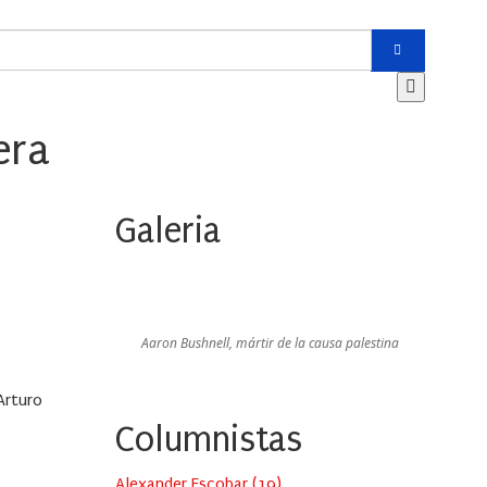
era
Galeria
Aaron Bushnell, mártir de la causa palestina
Arturo
Columnistas
Alexander Escobar
(
19
)