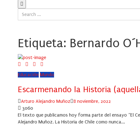
Etiqueta:
Bernardo O´H
Educación
Mundo
Escarmenando la Historia (aquel
Author
Posted
Arturo Alejandro Muñoz
8 noviembre, 2022
on
3060
El texto que publicamos hoy forma parte del ensayo “El Cent
Alejandro Muñoz. La Historia de Chile como nunca...