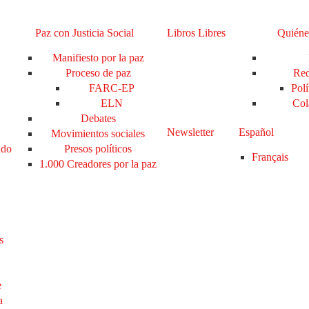
Paz con Justicia Social
Libros Libres
Quiéne
Manifiesto por la paz
Proceso de paz
Red
FARC-EP
Polí
ELN
Col
Debates
Newsletter
Español
Movimientos sociales
ado
Presos políticos
Français
1.000 Creadores por la paz
s
e
a