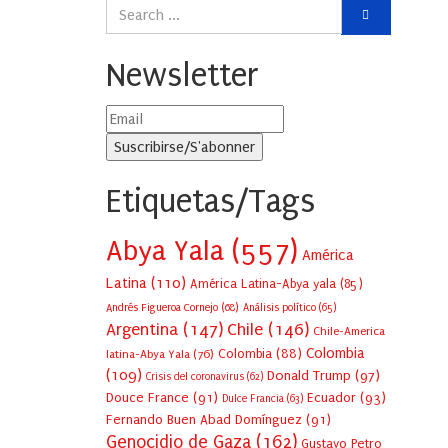
Newsletter
Etiquetas/Tags
Abya Yala
(557)
América
Latina
(110)
América Latina-Abya yala
(85)
Andrés Figueroa Cornejo
(68)
Análisis político
(65)
Argentina
(147)
Chile
(146)
Chile-America
Colombia
Colombia
(88)
latina-Abya Yala
(76)
(109)
Donald Trump
(97)
Crisis del coronavirus
(62)
Douce France
(91)
Ecuador
(93)
Dulce Francia
(63)
Fernando Buen Abad Domínguez
(91)
Genocidio de Gaza
(162)
Gustavo Petro