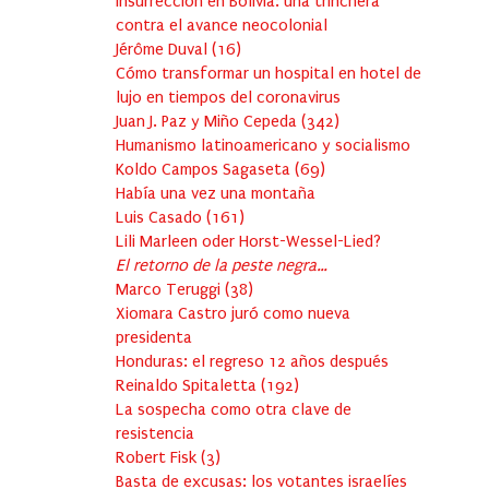
Insurrección en Bolivia: una trinchera
contra el avance neocolonial
Jérôme Duval
(
16
)
Cómo transformar un hospital en hotel de
lujo en tiempos del coronavirus
Juan J. Paz y Miño Cepeda
(
342
)
Humanismo latinoamericano y socialismo
Koldo Campos Sagaseta
(
69
)
Había una vez una montaña
Luis Casado
(
161
)
Lili Marleen oder Horst-Wessel-Lied?
El retorno de la peste negra…
Marco Teruggi
(
38
)
Xiomara Castro juró como nueva
presidenta
Honduras: el regreso 12 años después
Reinaldo Spitaletta
(
192
)
La sospecha como otra clave de
resistencia
Robert Fisk
(
3
)
Basta de excusas: los votantes israelíes