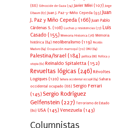
Javier Milei
(107)
(88)
Génocide de Gaza
(74)
Jorge
Juan
Juan J. Paz-y-Miño Cepeda
(93)
Elbaum
(67)
J. Paz y Miño Cepeda
(166)
Juan Pablo
Luis
Cárdenas S.
(108)
Luchas y resistencias
(77)
Casado
(155)
Memoria Historica
(76)
Memoria
neoliberalismo
(119)
histórica
(84)
Nicolás
Ocupación marroquí
(70)
Maduro
(64)
ONU
(64)
Palestina/Israel
(184)
política
(66)
Política y
Reinaldo Spitaletta
(152)
utopia
(62)
Revueltas lógicas
(246)
Révoltes
Logiques
(120)
Sahara
Sahara occidental occupé
(64)
Sergio Ferrari
occidental ocupado
(88)
Sergio Rodríguez
(145)
Gelfenstein
(227)
Terrorismo de Estado
USA
(145)
Venezuela
(143)
(80)
Columnistas