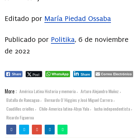
Editado por
María Piedad Ossaba
Publicado por
Politika
, 6 de noviembre
de 2022
WhatsApp
Correo Electrónico
Post
Share
Share
More :
América Latina Historia y memoria
Arturo Alejandro Muñoz
,
,
Batalla de Rancagua
Bernardo O´Higgins y José Miguel Carrera
,
,
Caudillos criollos
Chile-America latina-Abya Yala
lucha independentista
,
,
,
Ricardo Figueroa