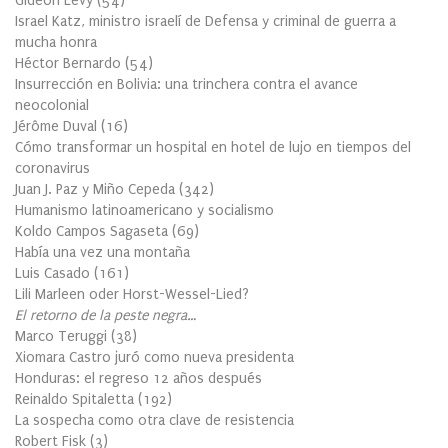
Gideon Levy
(
54
)
Israel Katz, ministro israelí de Defensa y criminal de guerra a
mucha honra
Héctor Bernardo
(
54
)
Insurrección en Bolivia: una trinchera contra el avance
neocolonial
Jérôme Duval
(
16
)
Cómo transformar un hospital en hotel de lujo en tiempos del
coronavirus
Juan J. Paz y Miño Cepeda
(
342
)
Humanismo latinoamericano y socialismo
Koldo Campos Sagaseta
(
69
)
Había una vez una montaña
Luis Casado
(
161
)
Lili Marleen oder Horst-Wessel-Lied?
El retorno de la peste negra…
Marco Teruggi
(
38
)
Xiomara Castro juró como nueva presidenta
Honduras: el regreso 12 años después
Reinaldo Spitaletta
(
192
)
La sospecha como otra clave de resistencia
Robert Fisk
(
3
)