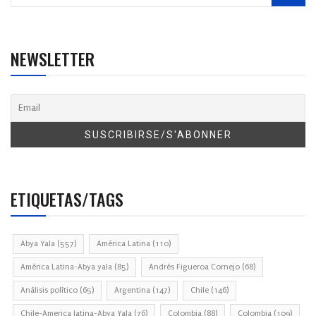
NEWSLETTER
ETIQUETAS/TAGS
Abya Yala
(557)
América Latina
(110)
América Latina-Abya yala
(85)
Andrés Figueroa Cornejo
(68)
Análisis político
(65)
Argentina
(147)
Chile
(146)
Chile-America latina-Abya Yala
(76)
Colombia
(88)
Colombia
(109)