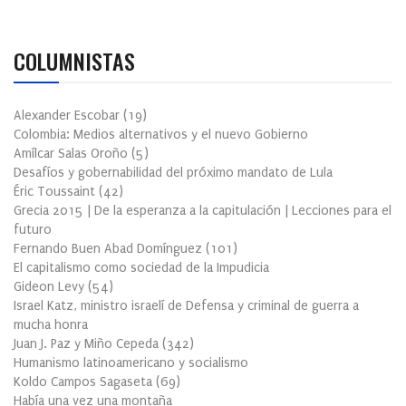
COLUMNISTAS
Alexander Escobar
(
19
)
Colombia: Medios alternativos y el nuevo Gobierno
Amílcar Salas Oroño
(
5
)
Desafíos y gobernabilidad del próximo mandato de Lula
Éric Toussaint
(
42
)
Grecia 2015 | De la esperanza a la capitulación | Lecciones para el
futuro
Fernando Buen Abad Domínguez
(
101
)
El capitalismo como sociedad de la Impudicia
Gideon Levy
(
54
)
Israel Katz, ministro israelí de Defensa y criminal de guerra a
mucha honra
Juan J. Paz y Miño Cepeda
(
342
)
Humanismo latinoamericano y socialismo
Koldo Campos Sagaseta
(
69
)
Había una vez una montaña