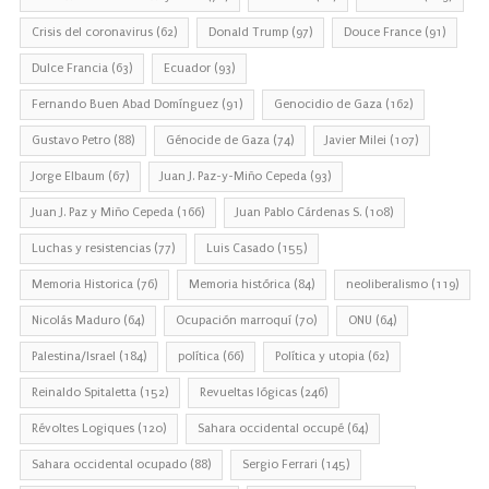
Crisis del coronavirus
(62)
Donald Trump
(97)
Douce France
(91)
Dulce Francia
(63)
Ecuador
(93)
Fernando Buen Abad Domínguez
(91)
Genocidio de Gaza
(162)
Gustavo Petro
(88)
Génocide de Gaza
(74)
Javier Milei
(107)
Jorge Elbaum
(67)
Juan J. Paz-y-Miño Cepeda
(93)
Juan J. Paz y Miño Cepeda
(166)
Juan Pablo Cárdenas S.
(108)
Luchas y resistencias
(77)
Luis Casado
(155)
Memoria Historica
(76)
Memoria histórica
(84)
neoliberalismo
(119)
Nicolás Maduro
(64)
Ocupación marroquí
(70)
ONU
(64)
Palestina/Israel
(184)
política
(66)
Política y utopia
(62)
Reinaldo Spitaletta
(152)
Revueltas lógicas
(246)
Révoltes Logiques
(120)
Sahara occidental occupé
(64)
Sahara occidental ocupado
(88)
Sergio Ferrari
(145)