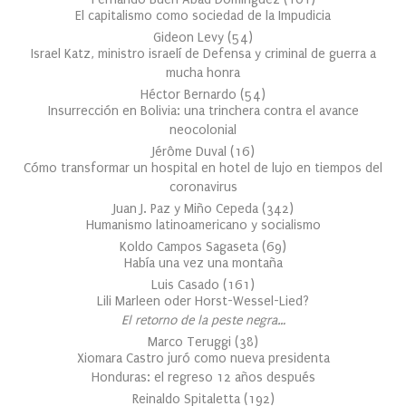
El capitalismo como sociedad de la Impudicia
Gideon Levy
(
54
)
Israel Katz, ministro israelí de Defensa y criminal de guerra a
mucha honra
Héctor Bernardo
(
54
)
Insurrección en Bolivia: una trinchera contra el avance
neocolonial
Jérôme Duval
(
16
)
Cómo transformar un hospital en hotel de lujo en tiempos del
coronavirus
Juan J. Paz y Miño Cepeda
(
342
)
Humanismo latinoamericano y socialismo
Koldo Campos Sagaseta
(
69
)
Había una vez una montaña
Luis Casado
(
161
)
Lili Marleen oder Horst-Wessel-Lied?
El retorno de la peste negra…
Marco Teruggi
(
38
)
Xiomara Castro juró como nueva presidenta
Honduras: el regreso 12 años después
Reinaldo Spitaletta
(
192
)