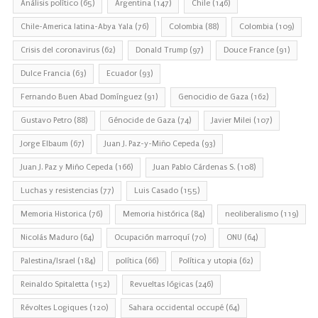
Análisis político
(65)
Argentina
(147)
Chile
(146)
Chile-America latina-Abya Yala
(76)
Colombia
(88)
Colombia
(109)
Crisis del coronavirus
(62)
Donald Trump
(97)
Douce France
(91)
Dulce Francia
(63)
Ecuador
(93)
Fernando Buen Abad Domínguez
(91)
Genocidio de Gaza
(162)
Gustavo Petro
(88)
Génocide de Gaza
(74)
Javier Milei
(107)
Jorge Elbaum
(67)
Juan J. Paz-y-Miño Cepeda
(93)
Juan J. Paz y Miño Cepeda
(166)
Juan Pablo Cárdenas S.
(108)
Luchas y resistencias
(77)
Luis Casado
(155)
Memoria Historica
(76)
Memoria histórica
(84)
neoliberalismo
(119)
Nicolás Maduro
(64)
Ocupación marroquí
(70)
ONU
(64)
Palestina/Israel
(184)
política
(66)
Política y utopia
(62)
Reinaldo Spitaletta
(152)
Revueltas lógicas
(246)
Révoltes Logiques
(120)
Sahara occidental occupé
(64)