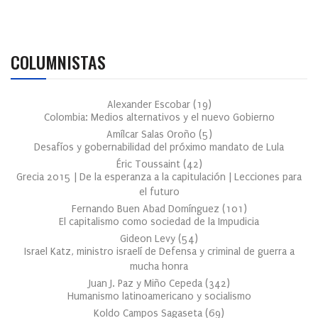
COLUMNISTAS
Alexander Escobar
(
19
)
Colombia: Medios alternativos y el nuevo Gobierno
Amílcar Salas Oroño
(
5
)
Desafíos y gobernabilidad del próximo mandato de Lula
Éric Toussaint
(
42
)
Grecia 2015 | De la esperanza a la capitulación | Lecciones para
el futuro
Fernando Buen Abad Domínguez
(
101
)
El capitalismo como sociedad de la Impudicia
Gideon Levy
(
54
)
Israel Katz, ministro israelí de Defensa y criminal de guerra a
mucha honra
Juan J. Paz y Miño Cepeda
(
342
)
Humanismo latinoamericano y socialismo
Koldo Campos Sagaseta
(
69
)