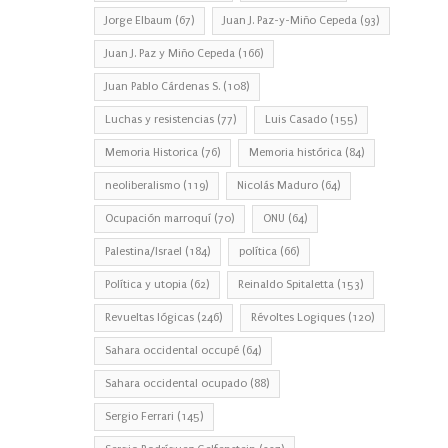
Jorge Elbaum
(67)
Juan J. Paz-y-Miño Cepeda
(93)
Juan J. Paz y Miño Cepeda
(166)
Juan Pablo Cárdenas S.
(108)
Luchas y resistencias
(77)
Luis Casado
(155)
Memoria Historica
(76)
Memoria histórica
(84)
neoliberalismo
(119)
Nicolás Maduro
(64)
Ocupación marroquí
(70)
ONU
(64)
Palestina/Israel
(184)
política
(66)
Política y utopia
(62)
Reinaldo Spitaletta
(153)
Revueltas lógicas
(246)
Révoltes Logiques
(120)
Sahara occidental occupé
(64)
Sahara occidental ocupado
(88)
Sergio Ferrari
(145)