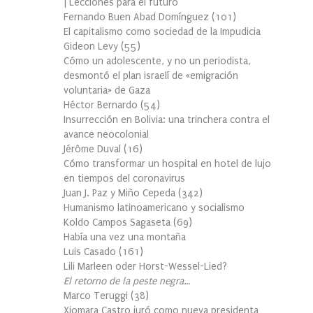
| Lecciones para el futuro
Fernando Buen Abad Domínguez
(
101
)
El capitalismo como sociedad de la Impudicia
Gideon Levy
(
55
)
Cómo un adolescente, y no un periodista,
desmontó el plan israelí de «emigración
voluntaria» de Gaza
Héctor Bernardo
(
54
)
Insurrección en Bolivia: una trinchera contra el
avance neocolonial
Jérôme Duval
(
16
)
Cómo transformar un hospital en hotel de lujo
en tiempos del coronavirus
Juan J. Paz y Miño Cepeda
(
342
)
Humanismo latinoamericano y socialismo
Koldo Campos Sagaseta
(
69
)
Había una vez una montaña
Luis Casado
(
161
)
Lili Marleen oder Horst-Wessel-Lied?
El retorno de la peste negra…
Marco Teruggi
(
38
)
Xiomara Castro juró como nueva presidenta