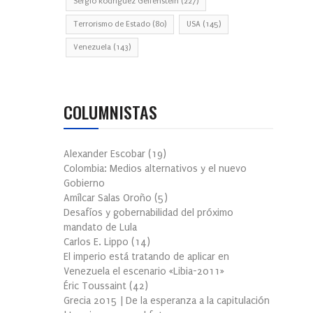
Sergio Rodríguez Gelfenstein
(227)
Terrorismo de Estado
(80)
USA
(145)
Venezuela
(143)
COLUMNISTAS
Alexander Escobar
(
19
)
Colombia: Medios alternativos y el nuevo
Gobierno
Amílcar Salas Oroño
(
5
)
Desafíos y gobernabilidad del próximo
mandato de Lula
Carlos E. Lippo
(
14
)
El imperio está tratando de aplicar en
Venezuela el escenario «Libia-2011»
Éric Toussaint
(
42
)
Grecia 2015 | De la esperanza a la capitulación