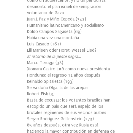
Cómo un adolescente, y no un periodista,
desmontó el plan israelí de «emigración
voluntaria» de Gaza
Juan J. Paz y Miño Cepeda
(
342
)
Humanismo latinoamericano y socialismo
Koldo Campos Sagaseta
(
69
)
Había una vez una montaña
Luis Casado
(
161
)
Lili Marleen oder Horst-Wessel-Lied?
El retorno de la peste negra…
Marco Teruggi
(
38
)
Xiomara Castro juró como nueva presidenta
Honduras: el regreso 12 años después
Reinaldo Spitaletta
(
193
)
Se va doña Olga, la de las arepas
Robert Fisk
(
3
)
Basta de excusas: los votantes israelíes han
escogido un país que será espejo de los
brutales regímenes de sus vecinos árabes
Sergio Rodríguez Gelfenstein
(
273
)
85 años después, otra vez Rusia está
haciendo la mayor contribución en defensa de