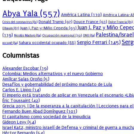
Abya Yala
(557)
América Latina
(110)
América Latina-Ab
Donald Trump
(97)
Douce France
(91)
Crisis del coronavirus
(62)
Dulce Francia
(63)
Juan J. Paz y Miño Cepe
Juan J. Paz-y-Miño Cepeda
(93)
Elbaum
(67)
Palestina/Israel
(119)
Ocupación marroquí
(70)
Nicolás Maduro
(64)
ONU
(64)
Serg
Sergio Ferrari
(145)
Sahara occidental ocupado
(88)
occupé
(64)
Columnistas
Alexander Escobar
(
19
)
Colombia: Medios alternativos y el nuevo Gobierno
Amílcar Salas Oroño
(
5
)
Desafíos y gobernabilidad del próximo mandato de Lula
Carlos E. Lippo
(
14
)
El imperio está tratando de aplicar en Venezuela el escenario «Lib
Éric Toussaint
(
42
)
Grecia 2015 | De la esperanza a la capitulación | Lecciones para e
Fernando Buen Abad Domínguez
(
101
)
El capitalismo como sociedad de la Impudicia
Gideon Levy
(
54
)
Israel Katz, ministro israelí de Defensa y criminal de guerra a muc
Héctor Bernardo
(
54
)