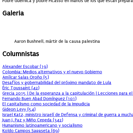
Pobre Guernica y pobre Picasso en manos de los que están prepara
Galeria
Aaron Bushnell, mártir de la causa palestina
Columnistas
Alexander Escobar
(
19
)
Colombia: Medios alternativos y el nuevo Gobierno
Amílcar Salas Oroño
(
5
)
Desafíos y gobernabilidad del próximo mandato de Lula
Éric Toussaint
(
42
)
Grecia 2015 | De la esperanza a la capitulación | Lecciones para e
Fernando Buen Abad Domínguez
(
101
)
El capitalismo como sociedad de la Impudicia
Gideon Levy
(
54
)
Israel Katz, ministro israelí de Defensa y criminal de guerra a muc
Juan J. Paz y Miño Cepeda
(
342
)
Humanismo latinoamericano y socialismo
Koldo Campos Sagaseta
(
69
)