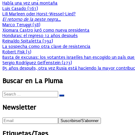
Había una vez una montaña
Luis Casado
(
161
)
Lili Marleen oder Horst-Wessel-Lied?
El retorno de la peste negra…
Marco Teruggi
(
38
)
Xiomara Castro juró como nueva presidenta
Honduras: el regreso 12 años después
Reinaldo Spitaletta
(
192
)
La sospecha como otra clave de resistencia
Robert Fisk
(
3
)
Basta de excusas: los votantes israelíes han escogido un país que
Sergio Rodríguez Gelfenstein
(
273
)
85 años después, otra vez Rusia está haciendo la mayor contribuc
Buscar en La Pluma
Newsletter
Etiquetas/Tags