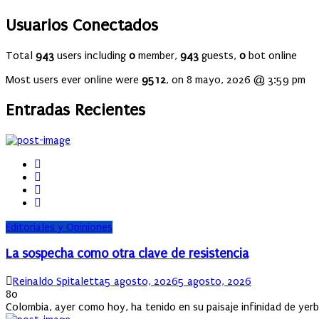
Usuarios Conectados
Total
943
users including
0
member,
943
guests,
0
bot online
Most users ever online were
9512
, on 8 mayo, 2026 @ 3:59 pm
Entradas Recientes
Editoriales y Opiniones
La sospecha como otra clave de resistencia
Author
Posted
Reinaldo Spitaletta
5 agosto, 2026
5 agosto, 2026
on
80
Colombia, ayer como hoy, ha tenido en su paisaje infinidad de ye