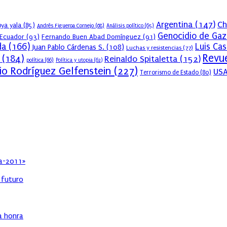
Argentina
(147)
Ch
ya yala
(85)
Andrés Figueroa Cornejo
(68)
Análisis político
(65)
Genocidio de Gaz
Ecuador
(93)
Fernando Buen Abad Domínguez
(91)
da
(166)
Luis Ca
Juan Pablo Cárdenas S.
(108)
Luchas y resistencias
(77)
Revue
(184)
Reinaldo Spitaletta
(152)
política
(66)
Política y utopia
(62)
io Rodríguez Gelfenstein
(227)
US
Terrorismo de Estado
(80)
ia-2011»
l futuro
ha honra