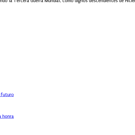
ndo la Tercera Guerra Mundial, como dignos descendientes de Hitler
l futuro
ha honra