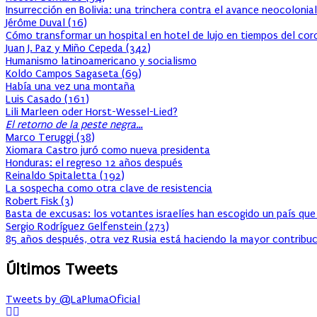
Insurrección en Bolivia: una trinchera contra el avance neocolonial
Jérôme Duval
(
16
)
Cómo transformar un hospital en hotel de lujo en tiempos del cor
Juan J. Paz y Miño Cepeda
(
342
)
Humanismo latinoamericano y socialismo
Koldo Campos Sagaseta
(
69
)
Había una vez una montaña
Luis Casado
(
161
)
Lili Marleen oder Horst-Wessel-Lied?
El retorno de la peste negra…
Marco Teruggi
(
38
)
Xiomara Castro juró como nueva presidenta
Honduras: el regreso 12 años después
Reinaldo Spitaletta
(
192
)
La sospecha como otra clave de resistencia
Robert Fisk
(
3
)
Basta de excusas: los votantes israelíes han escogido un país que
Sergio Rodríguez Gelfenstein
(
273
)
85 años después, otra vez Rusia está haciendo la mayor contribuc
Últimos Tweets
Tweets by @LaPlumaOficial