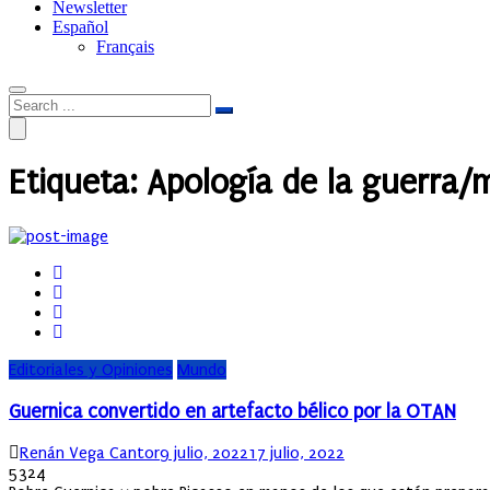
Newsletter
Español
Français
Etiqueta:
Apología de la guerra/
Editoriales y Opiniones
Mundo
Guernica convertido en artefacto bélico por la OTAN
Author
Posted
Renán Vega Cantor
9 julio, 2022
17 julio, 2022
on
5324