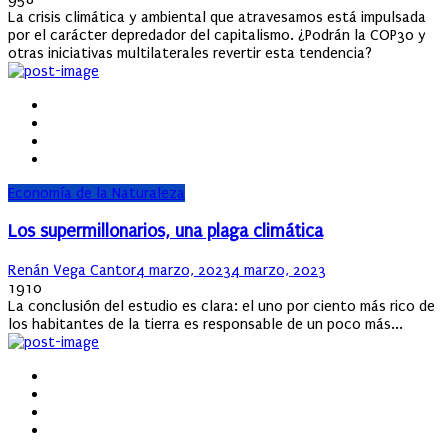
La crisis climática y ambiental que atravesamos está impulsada
por el carácter depredador del capitalismo. ¿Podrán la COP30 y
otras iniciativas multilaterales revertir esta tendencia?
Economía de la Naturaleza
Los supermillonarios, una plaga climática
Author
Posted
Renán Vega Cantor
4 marzo, 2023
4 marzo, 2023
on
1910
La conclusión del estudio es clara: el uno por ciento más rico de
los habitantes de la tierra es responsable de un poco más...