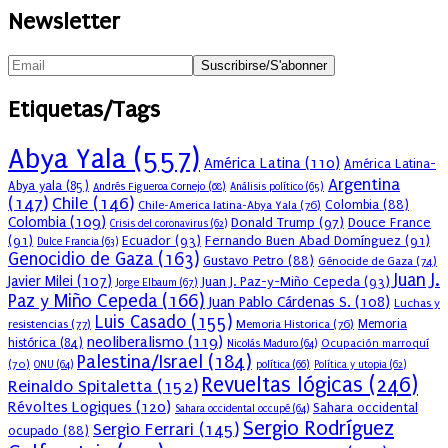
Newsletter
Etiquetas/Tags
Abya Yala
(557)
América Latina
(110)
América Latina-
Argentina
Abya yala
(85)
Andrés Figueroa Cornejo
(68)
Análisis político
(65)
(147)
Chile
(146)
Colombia
(88)
Chile-America latina-Abya Yala
(76)
Colombia
(109)
Donald Trump
(97)
Douce France
Crisis del coronavirus
(62)
(91)
Ecuador
(93)
Fernando Buen Abad Domínguez
(91)
Dulce Francia
(63)
Genocidio de Gaza
(163)
Gustavo Petro
(88)
Génocide de Gaza
(74)
Juan J.
Javier Milei
(107)
Juan J. Paz-y-Miño Cepeda
(93)
Jorge Elbaum
(67)
Paz y Miño Cepeda
(166)
Juan Pablo Cárdenas S.
(108)
Luchas y
Luis Casado
(155)
resistencias
(77)
Memoria Historica
(76)
Memoria
neoliberalismo
(119)
histórica
(84)
Ocupación marroquí
Nicolás Maduro
(64)
Palestina/Israel
(184)
(70)
política
(66)
ONU
(64)
Política y utopia
(62)
Revueltas lógicas
(246)
Reinaldo Spitaletta
(152)
Révoltes Logiques
(120)
Sahara occidental
Sahara occidental occupé
(64)
Sergio Rodríguez
Sergio Ferrari
(145)
ocupado
(88)