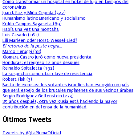
Cómo transformar un hospital en hotel de lujo en tiempos del
coronavirus
Juan J. Paz y Miño Cepeda
(
342
)
Humanismo latinoamericano y socialismo
Koldo Campos Sagaseta
(
69
)
Había una vez una montaña
Luis Casado
(
161
)
Lili Marleen oder Horst-Wessel-Lied?
El retorno de la peste negra…
Marco Teruggi
(
38
)
Xiomara Castro juró como nueva presidenta
Honduras: el regreso 12 años después
Reinaldo Spitaletta
(
192
)
La sospecha como otra clave de resistencia
Robert Fisk
(
3
)
Basta de excusas: los votantes israelíes han escogido un país
que será espejo de los brutales regímenes de sus vecinos árabes
Sergio Rodríguez Gelfenstein
(
273
)
85 años después, otra vez Rusia está haciendo la mayor
contribución en defensa de la humanidad.
Últimos Tweets
Tweets by @LaPlumaOficial