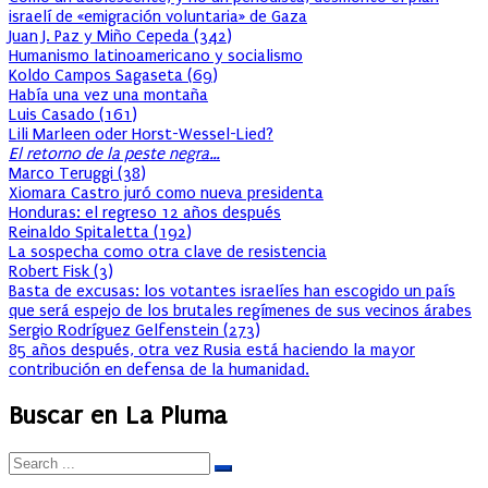
israelí de «emigración voluntaria» de Gaza
Juan J. Paz y Miño Cepeda
(
342
)
Humanismo latinoamericano y socialismo
Koldo Campos Sagaseta
(
69
)
Había una vez una montaña
Luis Casado
(
161
)
Lili Marleen oder Horst-Wessel-Lied?
El retorno de la peste negra…
Marco Teruggi
(
38
)
Xiomara Castro juró como nueva presidenta
Honduras: el regreso 12 años después
Reinaldo Spitaletta
(
192
)
La sospecha como otra clave de resistencia
Robert Fisk
(
3
)
Basta de excusas: los votantes israelíes han escogido un país
que será espejo de los brutales regímenes de sus vecinos árabes
Sergio Rodríguez Gelfenstein
(
273
)
85 años después, otra vez Rusia está haciendo la mayor
contribución en defensa de la humanidad.
Buscar en La Pluma