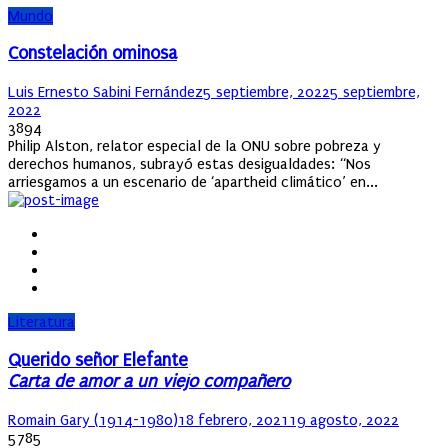
Mundo
Constelación ominosa
Author
Posted
Luis Ernesto Sabini Fernández
5 septiembre, 2022
5 septiembre,
on
2022
3894
Philip Alston, relator especial de la ONU sobre pobreza y
derechos humanos, subrayó estas desigualdades: “Nos
arriesgamos a un escenario de ‘apartheid climático’ en...
Literatura
Querido señor Elefante
Carta de amor a un viejo compañero
Author
Posted
Romain Gary (1914-1980)
18 febrero, 2021
19 agosto, 2022
on
5785