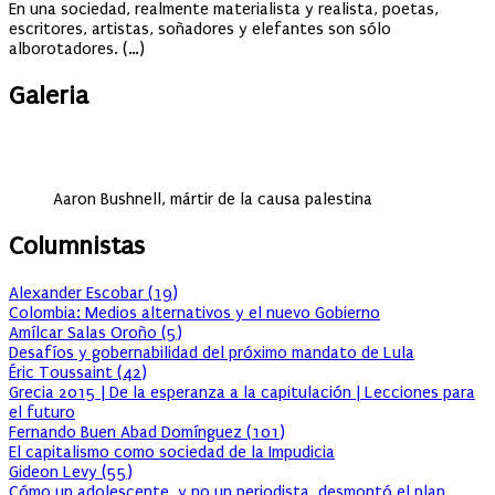
En una sociedad, realmente materialista y realista, poetas,
escritores, artistas, soñadores y elefantes son sólo
alborotadores. (…)
Galeria
Aaron Bushnell, mártir de la causa palestina
Columnistas
Alexander Escobar
(
19
)
Colombia: Medios alternativos y el nuevo Gobierno
Amílcar Salas Oroño
(
5
)
Desafíos y gobernabilidad del próximo mandato de Lula
Éric Toussaint
(
42
)
Grecia 2015 | De la esperanza a la capitulación | Lecciones para
el futuro
Fernando Buen Abad Domínguez
(
101
)
El capitalismo como sociedad de la Impudicia
Gideon Levy
(
55
)
Cómo un adolescente, y no un periodista, desmontó el plan