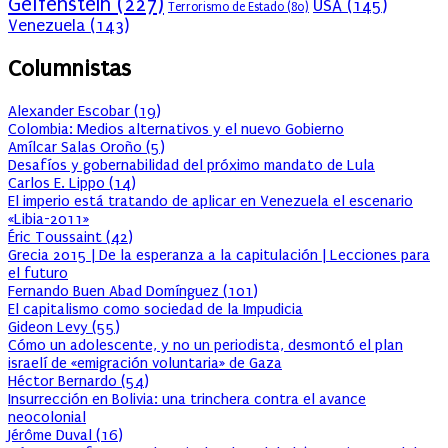
Gelfenstein
(227)
USA
(145)
Terrorismo de Estado
(80)
Venezuela
(143)
Columnistas
Alexander Escobar
(
19
)
Colombia: Medios alternativos y el nuevo Gobierno
Amílcar Salas Oroño
(
5
)
Desafíos y gobernabilidad del próximo mandato de Lula
Carlos E. Lippo
(
14
)
El imperio está tratando de aplicar en Venezuela el escenario
«Libia-2011»
Éric Toussaint
(
42
)
Grecia 2015 | De la esperanza a la capitulación | Lecciones para
el futuro
Fernando Buen Abad Domínguez
(
101
)
El capitalismo como sociedad de la Impudicia
Gideon Levy
(
55
)
Cómo un adolescente, y no un periodista, desmontó el plan
israelí de «emigración voluntaria» de Gaza
Héctor Bernardo
(
54
)
Insurrección en Bolivia: una trinchera contra el avance
neocolonial
Jérôme Duval
(
16
)