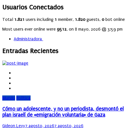
Usuarios Conectados
Total
1.821
users including
1
member,
1.820
guests,
0
bot online
Most users ever online were
9512
, on 8 mayo, 2026 @ 3:59 pm
Administradora
Entradas Recientes
Mundo
Política
Cómo un adolescente, y no un periodista, desmontó el
plan israelí de «emigración voluntaria» de Gaza
Author
Posted
Gideon Levy
7 agosto, 2026
7 agosto, 2026