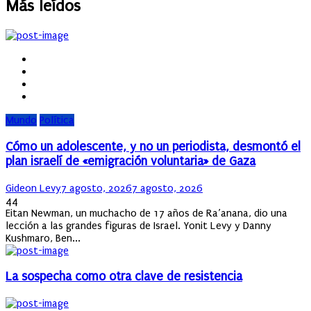
Más leídos
Mundo
Política
Cómo un adolescente, y no un periodista, desmontó el
plan israelí de «emigración voluntaria» de Gaza
Author
Posted
Gideon Levy
7 agosto, 2026
7 agosto, 2026
on
44
Eitan Newman, un muchacho de 17 años de Ra’anana, dio una
lección a las grandes figuras de Israel. Yonit Levy y Danny
Kushmaro, Ben...
La sospecha como otra clave de resistencia