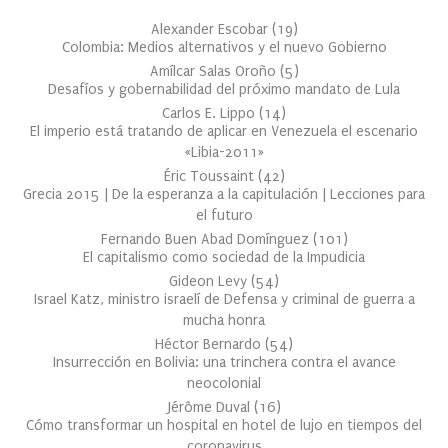
Alexander Escobar
(
19
)
Colombia: Medios alternativos y el nuevo Gobierno
Amílcar Salas Oroño
(
5
)
Desafíos y gobernabilidad del próximo mandato de Lula
Carlos E. Lippo
(
14
)
El imperio está tratando de aplicar en Venezuela el escenario
«Libia-2011»
Éric Toussaint
(
42
)
Grecia 2015 | De la esperanza a la capitulación | Lecciones para
el futuro
Fernando Buen Abad Domínguez
(
101
)
El capitalismo como sociedad de la Impudicia
Gideon Levy
(
54
)
Israel Katz, ministro israelí de Defensa y criminal de guerra a
mucha honra
Héctor Bernardo
(
54
)
Insurrección en Bolivia: una trinchera contra el avance
neocolonial
Jérôme Duval
(
16
)
Cómo transformar un hospital en hotel de lujo en tiempos del
coronavirus