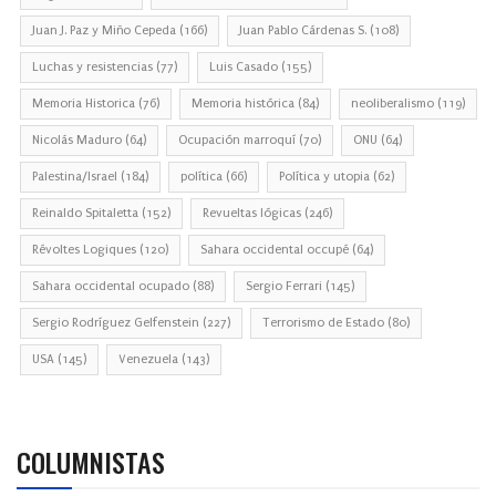
Juan J. Paz y Miño Cepeda
(166)
Juan Pablo Cárdenas S.
(108)
Luchas y resistencias
(77)
Luis Casado
(155)
Memoria Historica
(76)
Memoria histórica
(84)
neoliberalismo
(119)
Nicolás Maduro
(64)
Ocupación marroquí
(70)
ONU
(64)
Palestina/Israel
(184)
política
(66)
Política y utopia
(62)
Reinaldo Spitaletta
(152)
Revueltas lógicas
(246)
Révoltes Logiques
(120)
Sahara occidental occupé
(64)
Sahara occidental ocupado
(88)
Sergio Ferrari
(145)
Sergio Rodríguez Gelfenstein
(227)
Terrorismo de Estado
(80)
USA
(145)
Venezuela
(143)
COLUMNISTAS