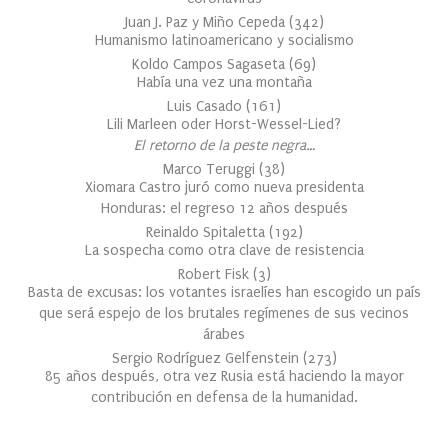
Juan J. Paz y Miño Cepeda
(
342
)
Humanismo latinoamericano y socialismo
Koldo Campos Sagaseta
(
69
)
Había una vez una montaña
Luis Casado
(
161
)
Lili Marleen oder Horst-Wessel-Lied?
El retorno de la peste negra…
Marco Teruggi
(
38
)
Xiomara Castro juró como nueva presidenta
Honduras: el regreso 12 años después
Reinaldo Spitaletta
(
192
)
La sospecha como otra clave de resistencia
Robert Fisk
(
3
)
Basta de excusas: los votantes israelíes han escogido un país
que será espejo de los brutales regímenes de sus vecinos
árabes
Sergio Rodríguez Gelfenstein
(
273
)
85 años después, otra vez Rusia está haciendo la mayor
contribución en defensa de la humanidad.