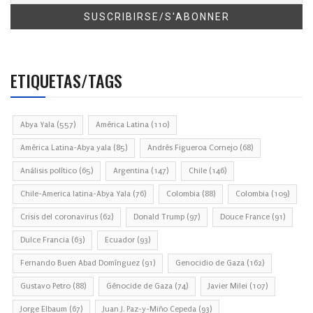
ETIQUETAS/TAGS
Abya Yala
(557)
América Latina
(110)
América Latina-Abya yala
(85)
Andrés Figueroa Cornejo
(68)
Análisis político
(65)
Argentina
(147)
Chile
(146)
Chile-America latina-Abya Yala
(76)
Colombia
(88)
Colombia
(109)
Crisis del coronavirus
(62)
Donald Trump
(97)
Douce France
(91)
Dulce Francia
(63)
Ecuador
(93)
Fernando Buen Abad Domínguez
(91)
Genocidio de Gaza
(162)
Gustavo Petro
(88)
Génocide de Gaza
(74)
Javier Milei
(107)
Jorge Elbaum
(67)
Juan J. Paz-y-Miño Cepeda
(93)