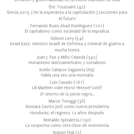
Éric Toussaint
(
42
)
Grecia 2015 | De la esperanza a la capitulación | Lecciones para
el futuro
Fernando Buen Abad Domínguez
(
101
)
El capitalismo como sociedad de la Impudicia
Gideon Levy
(
54
)
Israel Katz, ministro israelí de Defensa y criminal de guerra a
mucha honra
Juan J. Paz y Miño Cepeda
(
342
)
Humanismo latinoamericano y socialismo
Koldo Campos Sagaseta
(
69
)
Había una vez una montaña
Luis Casado
(
161
)
Lili Marleen oder Horst-Wessel-Lied?
El retorno de la peste negra…
Marco Teruggi
(
38
)
Xiomara Castro juró como nueva presidenta
Honduras: el regreso 12 años después
Reinaldo Spitaletta
(
192
)
La sospecha como otra clave de resistencia
Robert Fisk
(
3
)