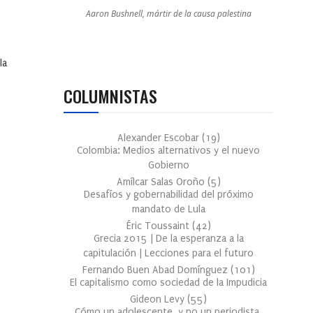
Aaron Bushnell, mártir de la causa palestina
la
COLUMNISTAS
Alexander Escobar
(
19
)
Colombia: Medios alternativos y el nuevo
Gobierno
Amílcar Salas Oroño
(
5
)
Desafíos y gobernabilidad del próximo
mandato de Lula
Éric Toussaint
(
42
)
Grecia 2015 | De la esperanza a la
capitulación | Lecciones para el futuro
Fernando Buen Abad Domínguez
(
101
)
El capitalismo como sociedad de la Impudicia
Gideon Levy
(
55
)
Cómo un adolescente, y no un periodista,