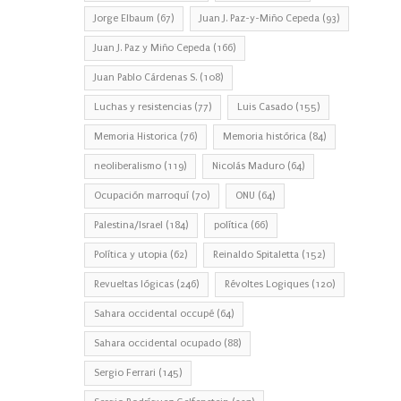
Jorge Elbaum
(67)
Juan J. Paz-y-Miño Cepeda
(93)
Juan J. Paz y Miño Cepeda
(166)
Juan Pablo Cárdenas S.
(108)
Luchas y resistencias
(77)
Luis Casado
(155)
Memoria Historica
(76)
Memoria histórica
(84)
neoliberalismo
(119)
Nicolás Maduro
(64)
Ocupación marroquí
(70)
ONU
(64)
Palestina/Israel
(184)
política
(66)
Política y utopia
(62)
Reinaldo Spitaletta
(152)
Revueltas lógicas
(246)
Révoltes Logiques
(120)
Sahara occidental occupé
(64)
Sahara occidental ocupado
(88)
Sergio Ferrari
(145)