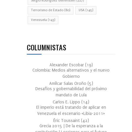
Sergio Rodríguez Gelfenstein
(227)
Terrorismo de Estado
(80)
USA
(145)
Venezuela
(143)
COLUMNISTAS
Alexander Escobar
(
19
)
Colombia: Medios alternativos y el nuevo
Gobierno
Amílcar Salas Oroño
(
5
)
Desafíos y gobernabilidad del próximo
mandato de Lula
Carlos E. Lippo
(
14
)
El imperio está tratando de aplicar en
Venezuela el escenario «Libia-2011»
Éric Toussaint
(
42
)
Grecia 2015 | De la esperanza a la