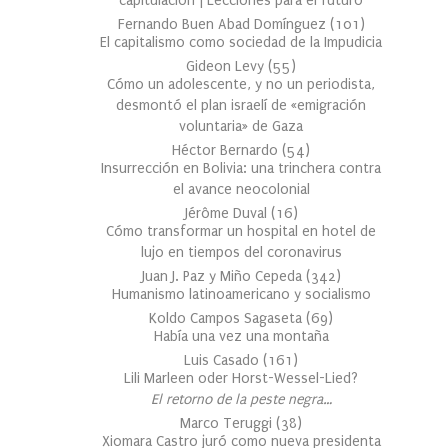
capitulación | Lecciones para el futuro
Fernando Buen Abad Domínguez
(
101
)
El capitalismo como sociedad de la Impudicia
Gideon Levy
(
55
)
Cómo un adolescente, y no un periodista,
desmontó el plan israelí de «emigración
voluntaria» de Gaza
Héctor Bernardo
(
54
)
Insurrección en Bolivia: una trinchera contra
el avance neocolonial
Jérôme Duval
(
16
)
Cómo transformar un hospital en hotel de
lujo en tiempos del coronavirus
Juan J. Paz y Miño Cepeda
(
342
)
Humanismo latinoamericano y socialismo
Koldo Campos Sagaseta
(
69
)
Había una vez una montaña
Luis Casado
(
161
)
Lili Marleen oder Horst-Wessel-Lied?
El retorno de la peste negra…
Marco Teruggi
(
38
)
Xiomara Castro juró como nueva presidenta