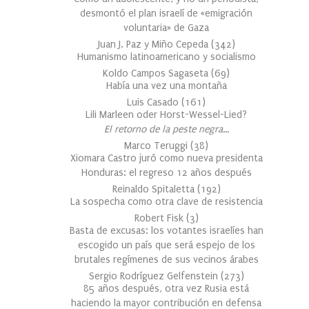
desmontó el plan israelí de «emigración
voluntaria» de Gaza
Juan J. Paz y Miño Cepeda
(
342
)
Humanismo latinoamericano y socialismo
Koldo Campos Sagaseta
(
69
)
Había una vez una montaña
Luis Casado
(
161
)
Lili Marleen oder Horst-Wessel-Lied?
El retorno de la peste negra…
Marco Teruggi
(
38
)
Xiomara Castro juró como nueva presidenta
Honduras: el regreso 12 años después
Reinaldo Spitaletta
(
192
)
La sospecha como otra clave de resistencia
Robert Fisk
(
3
)
Basta de excusas: los votantes israelíes han
escogido un país que será espejo de los
brutales regímenes de sus vecinos árabes
Sergio Rodríguez Gelfenstein
(
273
)
85 años después, otra vez Rusia está
haciendo la mayor contribución en defensa