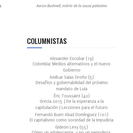
Aaron Bushnell, mártir de la causa palestina
n
COLUMNISTAS
Alexander Escobar
(
19
)
Colombia: Medios alternativos y el nuevo
Gobierno
Amílcar Salas Oroño
(
5
)
Desafíos y gobernabilidad del próximo
mandato de Lula
Éric Toussaint
(
42
)
Grecia 2015 | De la esperanza a la
capitulación | Lecciones para el futuro
Fernando Buen Abad Domínguez
(
101
)
El capitalismo como sociedad de la Impudicia
Gideon Levy
(
55
)
Cómo un adolescente, y no un periodista,