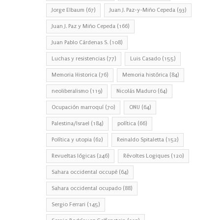
Jorge Elbaum
(67)
Juan J. Paz-y-Miño Cepeda
(93)
Juan J. Paz y Miño Cepeda
(166)
Juan Pablo Cárdenas S.
(108)
Luchas y resistencias
(77)
Luis Casado
(155)
Memoria Historica
(76)
Memoria histórica
(84)
neoliberalismo
(119)
Nicolás Maduro
(64)
Ocupación marroquí
(70)
ONU
(64)
Palestina/Israel
(184)
política
(66)
Política y utopia
(62)
Reinaldo Spitaletta
(152)
Revueltas lógicas
(246)
Révoltes Logiques
(120)
Sahara occidental occupé
(64)
Sahara occidental ocupado
(88)
Sergio Ferrari
(145)