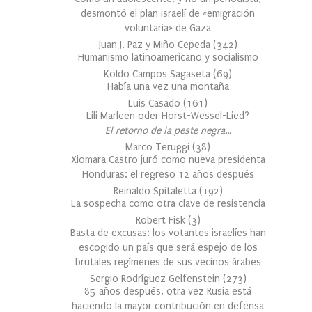
desmontó el plan israelí de «emigración
voluntaria» de Gaza
Juan J. Paz y Miño Cepeda
(
342
)
Humanismo latinoamericano y socialismo
Koldo Campos Sagaseta
(
69
)
Había una vez una montaña
Luis Casado
(
161
)
Lili Marleen oder Horst-Wessel-Lied?
El retorno de la peste negra…
Marco Teruggi
(
38
)
Xiomara Castro juró como nueva presidenta
Honduras: el regreso 12 años después
Reinaldo Spitaletta
(
192
)
La sospecha como otra clave de resistencia
Robert Fisk
(
3
)
Basta de excusas: los votantes israelíes han
escogido un país que será espejo de los
brutales regímenes de sus vecinos árabes
Sergio Rodríguez Gelfenstein
(
273
)
85 años después, otra vez Rusia está
haciendo la mayor contribución en defensa