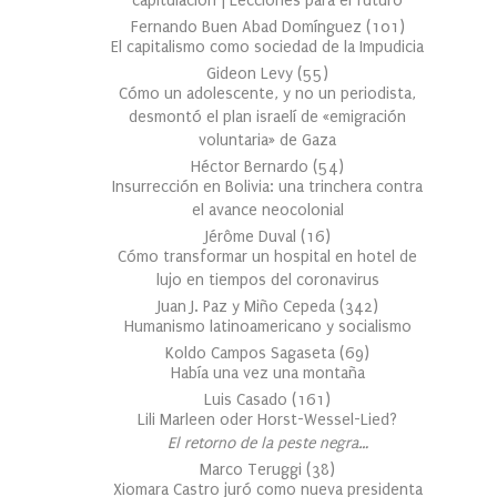
capitulación | Lecciones para el futuro
Fernando Buen Abad Domínguez
(
101
)
El capitalismo como sociedad de la Impudicia
Gideon Levy
(
55
)
Cómo un adolescente, y no un periodista,
desmontó el plan israelí de «emigración
voluntaria» de Gaza
Héctor Bernardo
(
54
)
Insurrección en Bolivia: una trinchera contra
el avance neocolonial
Jérôme Duval
(
16
)
Cómo transformar un hospital en hotel de
lujo en tiempos del coronavirus
Juan J. Paz y Miño Cepeda
(
342
)
Humanismo latinoamericano y socialismo
Koldo Campos Sagaseta
(
69
)
Había una vez una montaña
Luis Casado
(
161
)
Lili Marleen oder Horst-Wessel-Lied?
El retorno de la peste negra…
Marco Teruggi
(
38
)
Xiomara Castro juró como nueva presidenta