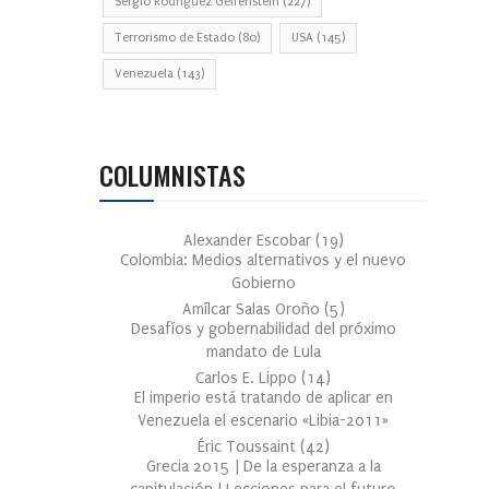
Sergio Rodríguez Gelfenstein
(227)
Terrorismo de Estado
(80)
USA
(145)
Venezuela
(143)
COLUMNISTAS
Alexander Escobar
(
19
)
Colombia: Medios alternativos y el nuevo
Gobierno
Amílcar Salas Oroño
(
5
)
Desafíos y gobernabilidad del próximo
mandato de Lula
Carlos E. Lippo
(
14
)
El imperio está tratando de aplicar en
Venezuela el escenario «Libia-2011»
Éric Toussaint
(
42
)
Grecia 2015 | De la esperanza a la