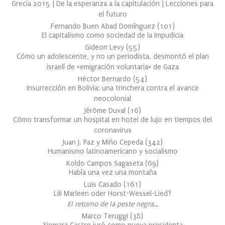
Grecia 2015 | De la esperanza a la capitulación | Lecciones para
el futuro
Fernando Buen Abad Domínguez
(
101
)
El capitalismo como sociedad de la Impudicia
Gideon Levy
(
55
)
Cómo un adolescente, y no un periodista, desmontó el plan
israelí de «emigración voluntaria» de Gaza
Héctor Bernardo
(
54
)
Insurrección en Bolivia: una trinchera contra el avance
neocolonial
Jérôme Duval
(
16
)
Cómo transformar un hospital en hotel de lujo en tiempos del
coronavirus
Juan J. Paz y Miño Cepeda
(
342
)
Humanismo latinoamericano y socialismo
Koldo Campos Sagaseta
(
69
)
Había una vez una montaña
Luis Casado
(
161
)
Lili Marleen oder Horst-Wessel-Lied?
El retorno de la peste negra…
Marco Teruggi
(
38
)