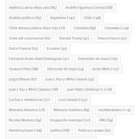
América Latina-Abya yala
(85)
Andrés Figueroa Cornejo
(68)
Análisis político
(65)
Argentina
(147)
Chile
(146)
Chile-America latina-Abya Yala
(76)
Colombia
(89)
Colombia
(109)
Crisis del coronavirus
(62)
Donald Trump
(97)
Douce France
(91)
Dulce Francia
(63)
Ecuador
(93)
Fernando Buen Abad Domínguez
(91)
Genocidio de Gaza
(163)
Gustavo Petro
(88)
Génocide de Gaza
(74)
Javier Milei
(107)
Jorge Elbaum
(67)
Juan J. Paz-y-Miño Cepeda
(93)
Juan J. Paz y Miño Cepeda
(166)
Juan Pablo Cárdenas S.
(108)
Luchas y resistencias
(77)
Luis Casado
(155)
Memoria Historica
(76)
Memoria histórica
(84)
neoliberalismo
(119)
Nicolás Maduro
(64)
Ocupación marroquí
(70)
ONU
(64)
Palestina/Israel
(184)
política
(66)
Política y utopia
(62)