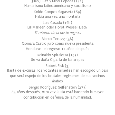
Juan J. Paz y Miño Cepeda
(
342
)
Humanismo latinoamericano y socialismo
Koldo Campos Sagaseta
(
69
)
Había una vez una montaña
Luis Casado
(
161
)
Lili Marleen oder Horst-Wessel-Lied?
El retorno de la peste negra…
Marco Teruggi
(
38
)
Xiomara Castro juró como nueva presidenta
Honduras: el regreso 12 años después
Reinaldo Spitaletta
(
193
)
Se va doña Olga, la de las arepas
Robert Fisk
(
3
)
Basta de excusas: los votantes israelíes han escogido un país
que será espejo de los brutales regímenes de sus vecinos
árabes
Sergio Rodríguez Gelfenstein
(
273
)
85 años después, otra vez Rusia está haciendo la mayor
contribución en defensa de la humanidad.