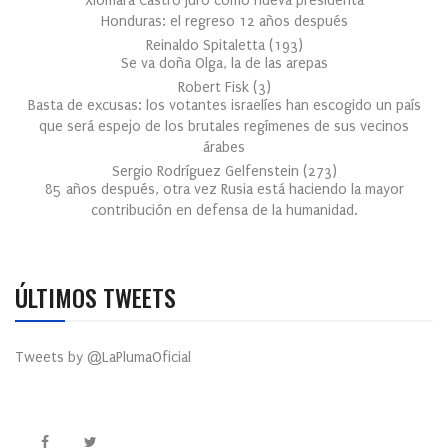
Xiomara Castro juró como nueva presidenta
Honduras: el regreso 12 años después
Reinaldo Spitaletta
(
193
)
Se va doña Olga, la de las arepas
Robert Fisk
(
3
)
Basta de excusas: los votantes israelíes han escogido un país
que será espejo de los brutales regímenes de sus vecinos
árabes
Sergio Rodríguez Gelfenstein
(
273
)
85 años después, otra vez Rusia está haciendo la mayor
contribución en defensa de la humanidad.
ÚLTIMOS TWEETS
Tweets by @LaPlumaOficial