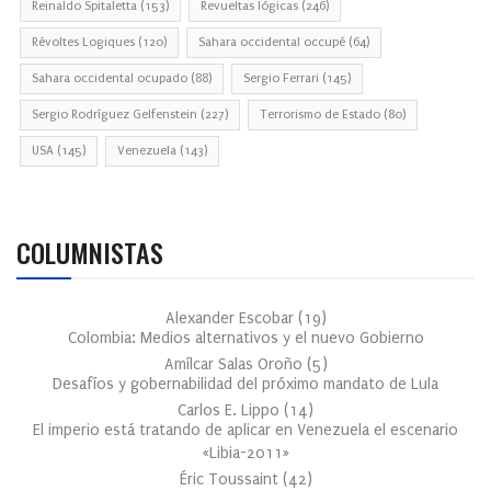
Reinaldo Spitaletta
(153)
Revueltas lógicas
(246)
Révoltes Logiques
(120)
Sahara occidental occupé
(64)
Sahara occidental ocupado
(88)
Sergio Ferrari
(145)
Sergio Rodríguez Gelfenstein
(227)
Terrorismo de Estado
(80)
USA
(145)
Venezuela
(143)
COLUMNISTAS
Alexander Escobar
(
19
)
Colombia: Medios alternativos y el nuevo Gobierno
Amílcar Salas Oroño
(
5
)
Desafíos y gobernabilidad del próximo mandato de Lula
Carlos E. Lippo
(
14
)
El imperio está tratando de aplicar en Venezuela el escenario
«Libia-2011»
Éric Toussaint
(
42
)