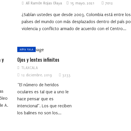
Alí Ramón Rojas Olaya
15 mayo, 2021
7012
¿Sabían ustedes que desde 2003, Colombia está entre los
países del mundo con más desplazados dentro del país po
violencia y conflicto armado de acuerdo con el Centro...
ABYA YALA
 y
Ojos y lentes infinitos
TLAXCALA
12 diciembre, 2019
3233
“El número de heridos
as
oculares es tal que a uno le
óleo
hace pensar que es
de A.
intencional”. Los que reciben
los balines no son los...