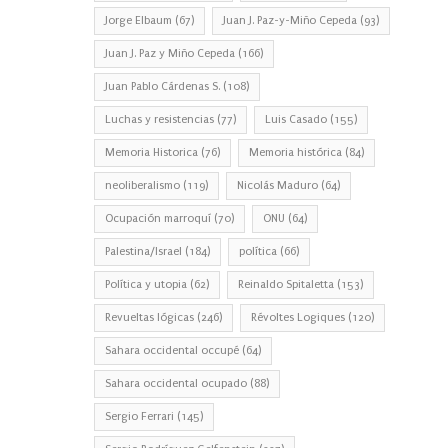
Jorge Elbaum
(67)
Juan J. Paz-y-Miño Cepeda
(93)
Juan J. Paz y Miño Cepeda
(166)
Juan Pablo Cárdenas S.
(108)
Luchas y resistencias
(77)
Luis Casado
(155)
Memoria Historica
(76)
Memoria histórica
(84)
neoliberalismo
(119)
Nicolás Maduro
(64)
Ocupación marroquí
(70)
ONU
(64)
Palestina/Israel
(184)
política
(66)
Política y utopia
(62)
Reinaldo Spitaletta
(153)
Revueltas lógicas
(246)
Révoltes Logiques
(120)
Sahara occidental occupé
(64)
Sahara occidental ocupado
(88)
Sergio Ferrari
(145)