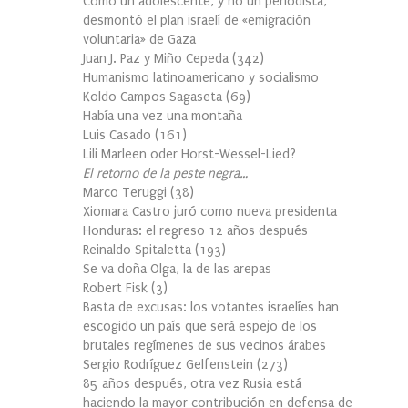
Cómo un adolescente, y no un periodista,
desmontó el plan israelí de «emigración
voluntaria» de Gaza
Juan J. Paz y Miño Cepeda
(
342
)
Humanismo latinoamericano y socialismo
Koldo Campos Sagaseta
(
69
)
Había una vez una montaña
Luis Casado
(
161
)
Lili Marleen oder Horst-Wessel-Lied?
El retorno de la peste negra…
Marco Teruggi
(
38
)
Xiomara Castro juró como nueva presidenta
Honduras: el regreso 12 años después
Reinaldo Spitaletta
(
193
)
Se va doña Olga, la de las arepas
Robert Fisk
(
3
)
Basta de excusas: los votantes israelíes han
escogido un país que será espejo de los
brutales regímenes de sus vecinos árabes
Sergio Rodríguez Gelfenstein
(
273
)
85 años después, otra vez Rusia está
haciendo la mayor contribución en defensa de