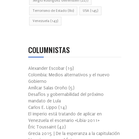
Sergio Rodríguez Gelfenstein
(227)
Terrorismo de Estado
(80)
USA
(145)
Venezuela
(143)
COLUMNISTAS
Alexander Escobar
(
19
)
Colombia: Medios alternativos y el nuevo
Gobierno
Amílcar Salas Oroño
(
5
)
Desafíos y gobernabilidad del próximo
mandato de Lula
Carlos E. Lippo
(
14
)
El imperio está tratando de aplicar en
Venezuela el escenario «Libia-2011»
Éric Toussaint
(
42
)
Grecia 2015 | De la esperanza a la capitulación