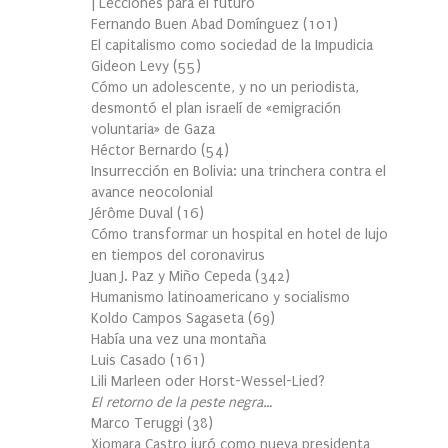
| Lecciones para el futuro
Fernando Buen Abad Domínguez
(
101
)
El capitalismo como sociedad de la Impudicia
Gideon Levy
(
55
)
Cómo un adolescente, y no un periodista,
desmontó el plan israelí de «emigración
voluntaria» de Gaza
Héctor Bernardo
(
54
)
Insurrección en Bolivia: una trinchera contra el
avance neocolonial
Jérôme Duval
(
16
)
Cómo transformar un hospital en hotel de lujo
en tiempos del coronavirus
Juan J. Paz y Miño Cepeda
(
342
)
Humanismo latinoamericano y socialismo
Koldo Campos Sagaseta
(
69
)
Había una vez una montaña
Luis Casado
(
161
)
Lili Marleen oder Horst-Wessel-Lied?
El retorno de la peste negra…
Marco Teruggi
(
38
)
Xiomara Castro juró como nueva presidenta