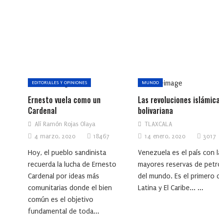
EDITORIALES Y OPINIONES
MUNDO
Ernesto vuela como un
Las revoluciones islámica
Cardenal
bolivariana
Alí Ramón Rojas Olaya
TLAXCALA
4 marzo, 2020
18467
14 enero, 2020
3017
Hoy, el pueblo sandinista
Venezuela es el país con l
recuerda la lucha de Ernesto
mayores reservas de petr
Cardenal por ideas más
del mundo. Es el primero 
comunitarias donde el bien
Latina y El Caribe... ...
común es el objetivo
fundamental de toda...