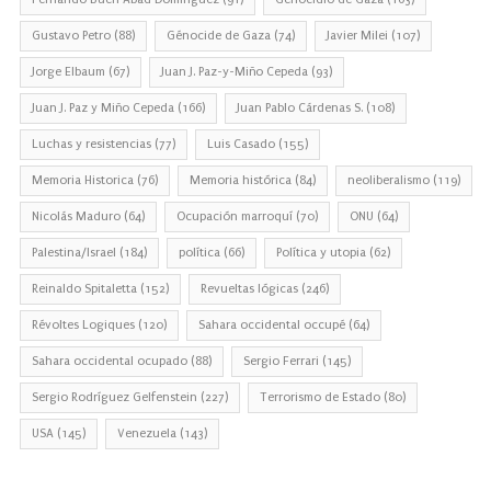
Gustavo Petro
(88)
Génocide de Gaza
(74)
Javier Milei
(107)
Jorge Elbaum
(67)
Juan J. Paz-y-Miño Cepeda
(93)
Juan J. Paz y Miño Cepeda
(166)
Juan Pablo Cárdenas S.
(108)
Luchas y resistencias
(77)
Luis Casado
(155)
Memoria Historica
(76)
Memoria histórica
(84)
neoliberalismo
(119)
Nicolás Maduro
(64)
Ocupación marroquí
(70)
ONU
(64)
Palestina/Israel
(184)
política
(66)
Política y utopia
(62)
Reinaldo Spitaletta
(152)
Revueltas lógicas
(246)
Révoltes Logiques
(120)
Sahara occidental occupé
(64)
Sahara occidental ocupado
(88)
Sergio Ferrari
(145)
Sergio Rodríguez Gelfenstein
(227)
Terrorismo de Estado
(80)
USA
(145)
Venezuela
(143)