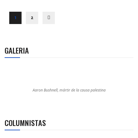
1
2
GALERIA
Aaron Bushnell, mártir de la causa palestina
COLUMNISTAS