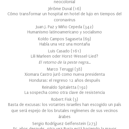
neocolonial
Jérôme Duval
(
16
)
Cómo transformar un hospital en hotel de lujo en tiempos del
coronavirus
Juan J. Paz y Miño Cepeda
(
342
)
Humanismo latinoamericano y socialismo
Koldo Campos Sagaseta
(
69
)
Había una vez una montaña
Luis Casado
(
161
)
Lili Marleen oder Horst-Wessel-Lied?
El retorno de la peste negra…
Marco Teruggi
(
38
)
Xiomara Castro juró como nueva presidenta
Honduras: el regreso 12 años después
Reinaldo Spitaletta
(
192
)
La sospecha como otra clave de resistencia
Robert Fisk
(
3
)
Basta de excusas: los votantes israelíes han escogido un país
que será espejo de los brutales regímenes de sus vecinos
árabes
Sergio Rodríguez Gelfenstein
(
273
)
85 años después, otra vez Rusia está haciendo la mayor