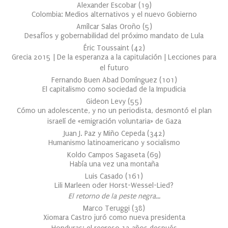
Alexander Escobar
(
19
)
Colombia: Medios alternativos y el nuevo Gobierno
Amílcar Salas Oroño
(
5
)
Desafíos y gobernabilidad del próximo mandato de Lula
Éric Toussaint
(
42
)
Grecia 2015 | De la esperanza a la capitulación | Lecciones para
el futuro
Fernando Buen Abad Domínguez
(
101
)
El capitalismo como sociedad de la Impudicia
Gideon Levy
(
55
)
Cómo un adolescente, y no un periodista, desmontó el plan
israelí de «emigración voluntaria» de Gaza
Juan J. Paz y Miño Cepeda
(
342
)
Humanismo latinoamericano y socialismo
Koldo Campos Sagaseta
(
69
)
Había una vez una montaña
Luis Casado
(
161
)
Lili Marleen oder Horst-Wessel-Lied?
El retorno de la peste negra…
Marco Teruggi
(
38
)
Xiomara Castro juró como nueva presidenta