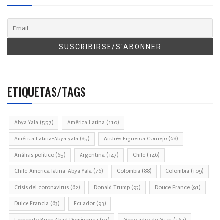
ETIQUETAS/TAGS
Abya Yala
(557)
América Latina
(110)
América Latina-Abya yala
(85)
Andrés Figueroa Cornejo
(68)
Análisis político
(65)
Argentina
(147)
Chile
(146)
Chile-America latina-Abya Yala
(76)
Colombia
(88)
Colombia
(109)
Crisis del coronavirus
(62)
Donald Trump
(97)
Douce France
(91)
Dulce Francia
(63)
Ecuador
(93)
Fernando Buen Abad Domínguez
(91)
Genocidio de Gaza
(163)