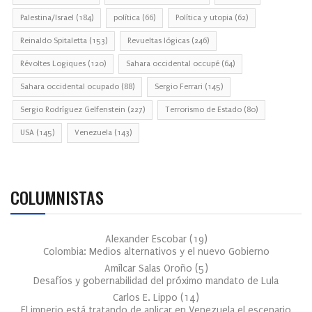
Palestina/Israel
(184)
política
(66)
Política y utopia
(62)
Reinaldo Spitaletta
(153)
Revueltas lógicas
(246)
Révoltes Logiques
(120)
Sahara occidental occupé
(64)
Sahara occidental ocupado
(88)
Sergio Ferrari
(145)
Sergio Rodríguez Gelfenstein
(227)
Terrorismo de Estado
(80)
USA
(145)
Venezuela
(143)
COLUMNISTAS
Alexander Escobar
(
19
)
Colombia: Medios alternativos y el nuevo Gobierno
Amílcar Salas Oroño
(
5
)
Desafíos y gobernabilidad del próximo mandato de Lula
Carlos E. Lippo
(
14
)
El imperio está tratando de aplicar en Venezuela el escenario