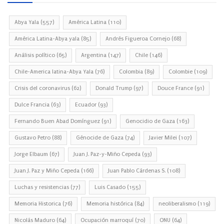
Abya Yala
(557)
América Latina
(110)
América Latina-Abya yala
(85)
Andrés Figueroa Cornejo
(68)
Análisis político
(65)
Argentina
(147)
Chile
(146)
Chile-America latina-Abya Yala
(76)
Colombia
(89)
Colombie
(109)
Crisis del coronavirus
(62)
Donald Trump
(97)
Douce France
(91)
Dulce Francia
(63)
Ecuador
(93)
Fernando Buen Abad Domínguez
(91)
Genocidio de Gaza
(163)
Gustavo Petro
(88)
Génocide de Gaza
(74)
Javier Milei
(107)
Jorge Elbaum
(67)
Juan J. Paz-y-Miño Cepeda
(93)
Juan J. Paz y Miño Cepeda
(166)
Juan Pablo Cárdenas S.
(108)
Luchas y resistencias
(77)
Luis Casado
(155)
Memoria Historica
(76)
Memoria histórica
(84)
neoliberalismo
(119)
Nicolás Maduro
(64)
Ocupación marroquí
(70)
ONU
(64)