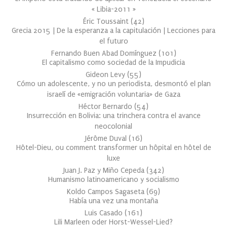
« Libia-2011 »
Éric Toussaint
(
42
)
Grecia 2015 | De la esperanza a la capitulación | Lecciones para
el futuro
Fernando Buen Abad Domínguez
(
101
)
El capitalismo como sociedad de la Impudicia
Gideon Levy
(
55
)
Cómo un adolescente, y no un periodista, desmontó el plan
israelí de «emigración voluntaria» de Gaza
Héctor Bernardo
(
54
)
Insurrección en Bolivia: una trinchera contra el avance
neocolonial
Jérôme Duval
(
16
)
Hôtel-Dieu, ou comment transformer un hôpital en hôtel de
luxe
Juan J. Paz y Miño Cepeda
(
342
)
Humanismo latinoamericano y socialismo
Koldo Campos Sagaseta
(
69
)
Había una vez una montaña
Luis Casado
(
161
)
Lili Marleen oder Horst-Wessel-Lied?