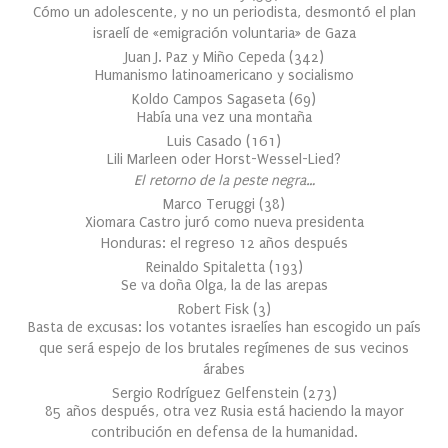
Cómo un adolescente, y no un periodista, desmontó el plan
israelí de «emigración voluntaria» de Gaza
Juan J. Paz y Miño Cepeda
(
342
)
Humanismo latinoamericano y socialismo
Koldo Campos Sagaseta
(
69
)
Había una vez una montaña
Luis Casado
(
161
)
Lili Marleen oder Horst-Wessel-Lied?
El retorno de la peste negra…
Marco Teruggi
(
38
)
Xiomara Castro juró como nueva presidenta
Honduras: el regreso 12 años después
Reinaldo Spitaletta
(
193
)
Se va doña Olga, la de las arepas
Robert Fisk
(
3
)
Basta de excusas: los votantes israelíes han escogido un país
que será espejo de los brutales regímenes de sus vecinos
árabes
Sergio Rodríguez Gelfenstein
(
273
)
85 años después, otra vez Rusia está haciendo la mayor
contribución en defensa de la humanidad.