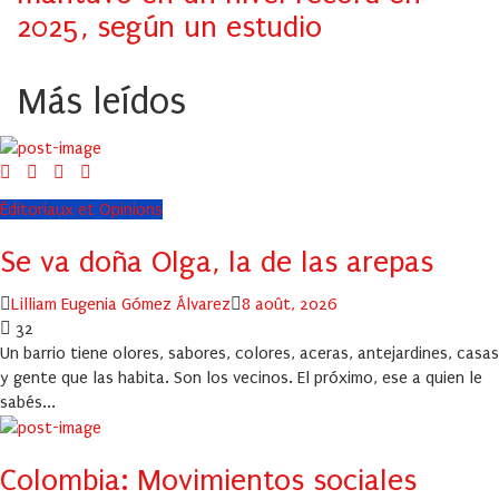
2025, según un estudio
Más leídos
Éditoriaux et Opinions
Se va doña Olga, la de las arepas
Author
Posted
Lilliam Eugenia Gómez Álvarez
8 août, 2026
on
32
Un barrio tiene olores, sabores, colores, aceras, antejardines, casas
y gente que las habita. Son los vecinos. El próximo, ese a quien le
sabés...
Colombia: Movimientos sociales