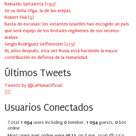
Reinaldo Spitaletta
(
193
)
Se va doña Olga, la de las arepas
Robert Fisk
(
3
)
Basta de excusas: los votantes israelíes han escogido un país
que será espejo de los brutales regímenes de sus vecinos
árabes
Sergio Rodríguez Gelfenstein
(
273
)
85 años después, otra vez Rusia está haciendo la mayor
contribución en defensa de la humanidad.
Últimos Tweets
Tweets by @LaPlumaOficial
Usuarios Conectados
Total
1 094
users including
0
member,
1 094
guests,
0
bot
online
Most users ever online were
9512
, on 8 mai, 2026 @ 3:59