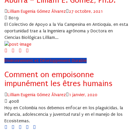
Aburrá – Lilliam E. Gómez, Ph.D.
Author
Posted
Lilliam Eugenia Gómez Álvarez
27 octobre, 2021
on
8019
El Colectivo de Apoyo a la Via Campesina en Antioquia, en esta
oportunidad trae a la Ingeniera agrónoma y Doctora en
Ciencias Biológicas Lilliam...
Environnement et Développement Durable
Comment on empoisonne
impunément les êtres humains
Author
Posted
Lilliam Eugenia Gómez Álvarez
1 janvier, 2020
on
4008
Hoy en Colombia nos debemos enfocar en los plaguicidas, la
infancia, adolescencia y juventud rural y en el manejo de los
Ecosistemas.