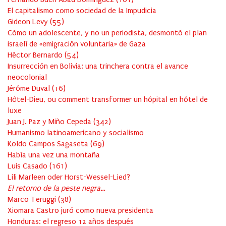
El capitalismo como sociedad de la Impudicia
Gideon Levy
(
55
)
Cómo un adolescente, y no un periodista, desmontó el plan
israelí de «emigración voluntaria» de Gaza
Héctor Bernardo
(
54
)
Insurrección en Bolivia: una trinchera contra el avance
neocolonial
Jérôme Duval
(
16
)
Hôtel-Dieu, ou comment transformer un hôpital en hôtel de
luxe
Juan J. Paz y Miño Cepeda
(
342
)
Humanismo latinoamericano y socialismo
Koldo Campos Sagaseta
(
69
)
Había una vez una montaña
Luis Casado
(
161
)
Lili Marleen oder Horst-Wessel-Lied?
El retorno de la peste negra…
Marco Teruggi
(
38
)
Xiomara Castro juró como nueva presidenta
Honduras: el regreso 12 años después