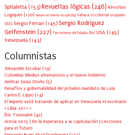
Revueltas lógicas
(246)
Spitaletta
(153)
Révoltes
Logiques
(120)
Sahara occidental ocupado
Sahara occidental occupé
(64)
Sergio Rodríguez
Sergio Ferrari
(145)
(88)
Gelfenstein
(227)
USA
(145)
Terrorismo de Estado
(80)
Venezuela
(143)
Columnistas
Alexander Escobar
(
19
)
Colombia: Medios alternativos y el nuevo Gobierno
Amílcar Salas Oroño
(
5
)
Desafíos y gobernabilidad del próximo mandato de Lula
Carlos E. Lippo
(
14
)
El imperio está tratando de aplicar en Venezuela el escenario
« Libia-2011 »
Éric Toussaint
(
42
)
Grecia 2015 | De la esperanza a la capitulación | Lecciones
para el futuro
Fernando Buen Abad Domínguez
(
101
)