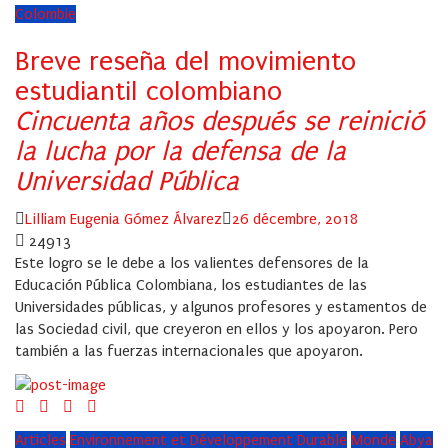
Colombie
Breve reseña del movimiento
estudiantil colombiano
Cincuenta años después se reinició
la lucha por la defensa de la
Universidad Pública
Author
Posted
Lilliam Eugenia Gómez Álvarez
26 décembre, 2018
on
24913
Este logro se le debe a los valientes defensores de la
Educación Pública Colombiana, los estudiantes de las
Universidades públicas, y algunos profesores y estamentos de
las Sociedad civil, que creyeron en ellos y los apoyaron. Pero
también a las fuerzas internacionales que apoyaron.
Articles
Environnement et Développement Durable
Monde
Abya