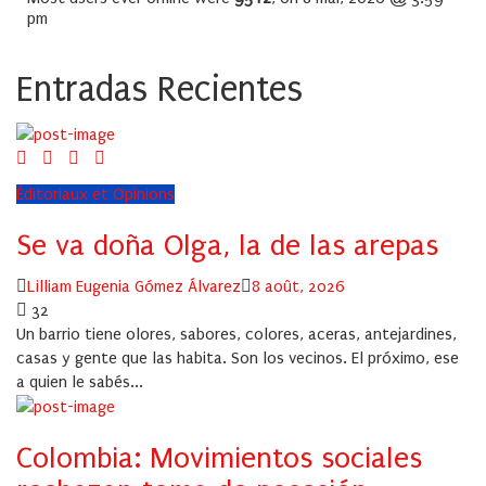
pm
Entradas Recientes
Éditoriaux et Opinions
Se va doña Olga, la de las arepas
Author
Posted
Lilliam Eugenia Gómez Álvarez
8 août, 2026
on
32
Un barrio tiene olores, sabores, colores, aceras, antejardines,
casas y gente que las habita. Son los vecinos. El próximo, ese
a quien le sabés...
Colombia: Movimientos sociales