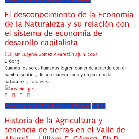
Environnement et Développement Durable
El desconocimiento de la Economía
de la Naturaleza y su relación con
el sistema de economía de
desarollo capitalista
Author
Posted
Lilliam Eugenia Gómez Álvarez
18 juin, 2022
on
6013
Cuando los seres humanos logren comer de acuerdo con el
hambre sentida, de una manera sana y en paz con la
naturaleza, solo ese...
Environnement et Développement Durable
Videos
Historia de la Agricultura y
tenencia de tierras en el Valle de