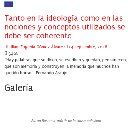
Yala
Tanto en la ideología como en las
nociones y conceptos utilizados se
debe ser coherente
Author
Posted
Lilliam Eugenia Gómez Álvarez
14 septembre, 2018
on
3468
“Hay palabras que se dicen, se escriben y quedan, permanecen,
que son memoria y construyen la memoria que muchos han
querido borrar”. Fernando Araujo...
Galeria
Aaron Bushnell, mártir de la causa palestina