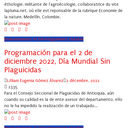
éthologie, militante de l'agroécologie, collaboratrice du site
lapluma.net, où elle est reponsable de la rubrique Economie de
la nature. Medellín, Colombie.
Environnement et Développement Durable
Programación para el 2 de
diciembre 2022, Día Mundial Sin
Plaguicidas
Author
Posted
Lilliam Eugenia Gómez Álvarez
2 décembre, 2022
on
2335
Para el Consejo Seccional de Plaguicidas de Antioquia, aún
cuando su calidad es la de ente asesor del departamento, ello
no le ha impedido la realización de un trabajado...