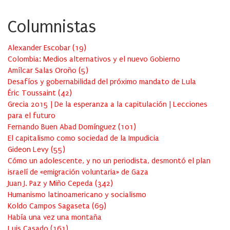
Columnistas
Alexander Escobar
(
19
)
Colombia: Medios alternativos y el nuevo Gobierno
Amílcar Salas Oroño
(
5
)
Desafíos y gobernabilidad del próximo mandato de Lula
Éric Toussaint
(
42
)
Grecia 2015 | De la esperanza a la capitulación | Lecciones
para el futuro
Fernando Buen Abad Domínguez
(
101
)
El capitalismo como sociedad de la Impudicia
Gideon Levy
(
55
)
Cómo un adolescente, y no un periodista, desmontó el plan
israelí de «emigración voluntaria» de Gaza
Juan J. Paz y Miño Cepeda
(
342
)
Humanismo latinoamericano y socialismo
Koldo Campos Sagaseta
(
69
)
Había una vez una montaña
Luis Casado
(
161
)