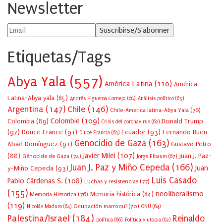
Newsletter
Etiquetas/Tags
Abya Yala
(557)
América Latina
(110)
América
Latina-Abya yala
(85)
Andrés Figueroa Cornejo
(68)
Análisis político
(65)
Argentina
(147)
Chile
(146)
Chile-America latina-Abya Yala
(76)
Colombie
(109)
Colombia
(89)
Donald Trump
Crisis del coronavirus
(62)
(97)
Douce France
(91)
Ecuador
(93)
Fernando Buen
Dulce Francia
(63)
Genocidio de Gaza
(163)
Abad Domínguez
(91)
Gustavo Petro
Javier Milei
(107)
(88)
Juan J. Paz-
Génocide de Gaza
(74)
Jorge Elbaum
(67)
Juan J. Paz y Miño Cepeda
(166)
Juan
y-Miño Cepeda
(93)
Luis Casado
Pablo Cárdenas S.
(108)
Luchas y resistencias
(77)
(155)
neoliberalismo
Memoria Historica
(76)
Memoria histórica
(84)
(119)
Ocupación marroquí
(70)
Nicolás Maduro
(64)
ONU
(64)
Palestina/Israel
(184)
Reinaldo
política
(66)
Política y utopia
(62)