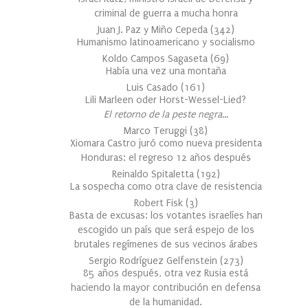
criminal de guerra a mucha honra
Juan J. Paz y Miño Cepeda
(
342
)
Humanismo latinoamericano y socialismo
Koldo Campos Sagaseta
(
69
)
Había una vez una montaña
Luis Casado
(
161
)
Lili Marleen oder Horst-Wessel-Lied?
El retorno de la peste negra…
Marco Teruggi
(
38
)
Xiomara Castro juró como nueva presidenta
Honduras: el regreso 12 años después
Reinaldo Spitaletta
(
192
)
La sospecha como otra clave de resistencia
Robert Fisk
(
3
)
Basta de excusas: los votantes israelíes han
escogido un país que será espejo de los
brutales regímenes de sus vecinos árabes
Sergio Rodríguez Gelfenstein
(
273
)
85 años después, otra vez Rusia está
haciendo la mayor contribución en defensa
de la humanidad.