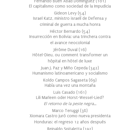
Fernando Buen Abad Domínguez
(
101
)
El capitalismo como sociedad de la Impudicia
Gideon Levy
(
54
)
Israel Katz, ministro israelí de Defensa y
criminal de guerra a mucha honra
Héctor Bernardo
(
54
)
Insurrección en Bolivia: una trinchera contra
el avance neocolonial
Jérôme Duval
(
16
)
Hôtel-Dieu, ou comment transformer un
hôpital en hôtel de luxe
Juan J. Paz y Miño Cepeda
(
342
)
Humanismo latinoamericano y socialismo
Koldo Campos Sagaseta
(
69
)
Había una vez una montaña
Luis Casado
(
161
)
Lili Marleen oder Horst-Wessel-Lied?
El retorno de la peste negra…
Marco Teruggi
(
38
)
Xiomara Castro juró como nueva presidenta
Honduras: el regreso 12 años después
Reinaldo Spitaletta
(
192
)