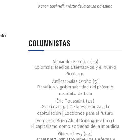
Aaron Bushnell, mártir de la causa palestina
bló
COLUMNISTAS
Alexander Escobar
(
19
)
Colombia: Medios alternativos y el nuevo
Gobierno
Amílcar Salas Oroño
(
5
)
Desafíos y gobernabilidad del próximo
mandato de Lula
Éric Toussaint
(
42
)
Grecia 2015 | De la esperanza a la
capitulación | Lecciones para el futuro
Fernando Buen Abad Domínguez
(
101
)
El capitalismo como sociedad de la Impudicia
Gideon Levy
(
54
)
Israel Katz, ministro israelí de Defensa y