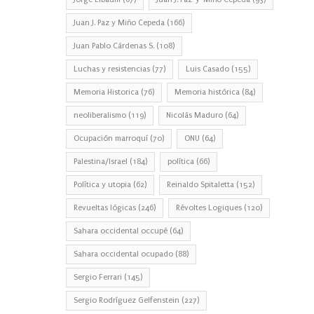
Juan J. Paz y Miño Cepeda
(166)
Juan Pablo Cárdenas S.
(108)
Luchas y resistencias
(77)
Luis Casado
(155)
Memoria Historica
(76)
Memoria histórica
(84)
neoliberalismo
(119)
Nicolás Maduro
(64)
Ocupación marroquí
(70)
ONU
(64)
Palestina/Israel
(184)
política
(66)
Política y utopia
(62)
Reinaldo Spitaletta
(152)
Revueltas lógicas
(246)
Révoltes Logiques
(120)
Sahara occidental occupé
(64)
Sahara occidental ocupado
(88)
Sergio Ferrari
(145)
Sergio Rodríguez Gelfenstein
(227)