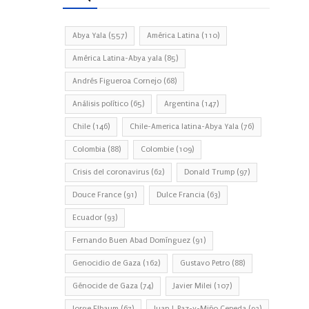
Abya Yala
(557)
América Latina
(110)
América Latina-Abya yala
(85)
Andrés Figueroa Cornejo
(68)
Análisis político
(65)
Argentina
(147)
Chile
(146)
Chile-America latina-Abya Yala
(76)
Colombia
(88)
Colombie
(109)
Crisis del coronavirus
(62)
Donald Trump
(97)
Douce France
(91)
Dulce Francia
(63)
Ecuador
(93)
Fernando Buen Abad Domínguez
(91)
Genocidio de Gaza
(162)
Gustavo Petro
(88)
Génocide de Gaza
(74)
Javier Milei
(107)
Jorge Elbaum
(67)
Juan J. Paz-y-Miño Cepeda
(93)