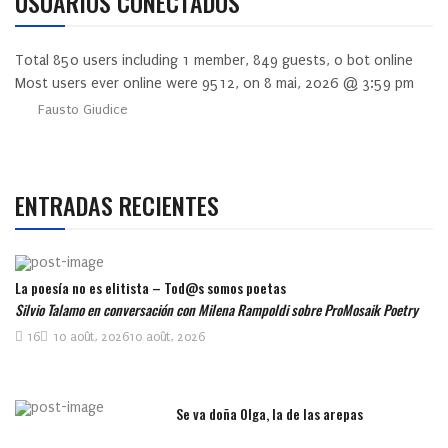
USUARIOS CONECTADOS
Total
850
users including
1
member,
849
guests,
0
bot online
Most users ever online were
9512
, on 8 mai, 2026 @ 3:59 pm
Fausto Giudice
ENTRADAS RECIENTES
La poesía no es elitista – Tod@s somos poetas
Silvio Talamo en conversación con Milena Rampoldi sobre ProMosaik Poetry
16
10 août, 2026
10 août, 2026
Se va doña Olga, la de las arepas