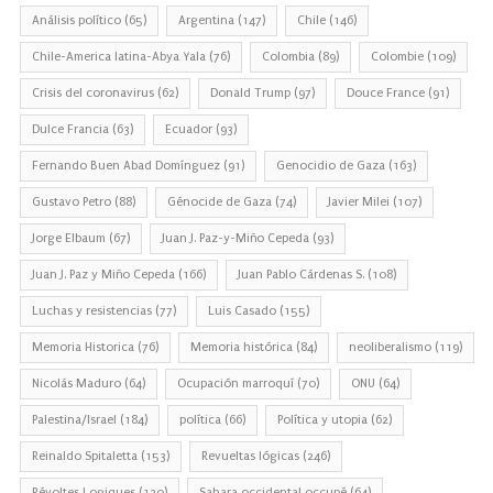
Análisis político
(65)
Argentina
(147)
Chile
(146)
Chile-America latina-Abya Yala
(76)
Colombia
(89)
Colombie
(109)
Crisis del coronavirus
(62)
Donald Trump
(97)
Douce France
(91)
Dulce Francia
(63)
Ecuador
(93)
Fernando Buen Abad Domínguez
(91)
Genocidio de Gaza
(163)
Gustavo Petro
(88)
Génocide de Gaza
(74)
Javier Milei
(107)
Jorge Elbaum
(67)
Juan J. Paz-y-Miño Cepeda
(93)
Juan J. Paz y Miño Cepeda
(166)
Juan Pablo Cárdenas S.
(108)
Luchas y resistencias
(77)
Luis Casado
(155)
Memoria Historica
(76)
Memoria histórica
(84)
neoliberalismo
(119)
Nicolás Maduro
(64)
Ocupación marroquí
(70)
ONU
(64)
Palestina/Israel
(184)
política
(66)
Política y utopia
(62)
Reinaldo Spitaletta
(153)
Revueltas lógicas
(246)
Révoltes Logiques
(120)
Sahara occidental occupé
(64)