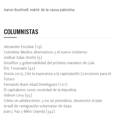
Aaron Bushnell, mártir de la causa palestina
COLUMNISTAS
Alexander Escobar
(
19
)
Colombia: Medios alternativos y el nuevo Gobierno
Amílcar Salas Oroño
(
5
)
Desafíos y gobernabilidad del próximo mandato de Lula
Éric Toussaint
(
42
)
Grecia 2015 | De la esperanza a la capitulación | Lecciones para el
futuro
Fernando Buen Abad Domínguez
(
101
)
El capitalismo como sociedad de la Impudicia
Gideon Levy
(
55
)
Cómo un adolescente, y no un periodista, desmontó el plan
israelí de «emigración voluntaria» de Gaza
Juan J. Paz y Miño Cepeda
(
342
)