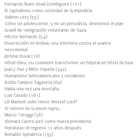
Fernando Buen Abad Domínguez
(
101
)
El capitalismo como sociedad de la Impudicia
Gideon Levy
(
55
)
Cómo un adolescente, y no un periodista, desmontó el plan
israelí de «emigración voluntaria» de Gaza
Héctor Bernardo
(
54
)
Insurrección en Bolivia: una trinchera contra el avance
neocolonial
Jérôme Duval
(
16
)
Hôtel-Dieu, ou comment transformer un hôpital en hôtel de luxe
Juan J. Paz y Miño Cepeda
(
342
)
Humanismo latinoamericano y socialismo
Koldo Campos Sagaseta
(
69
)
Había una vez una montaña
Luis Casado
(
161
)
Lili Marleen oder Horst-Wessel-Lied?
El retorno de la peste negra…
Marco Teruggi
(
38
)
Xiomara Castro juró como nueva presidenta
Honduras: el regreso 12 años después
Reinaldo Spitaletta
(
193
)