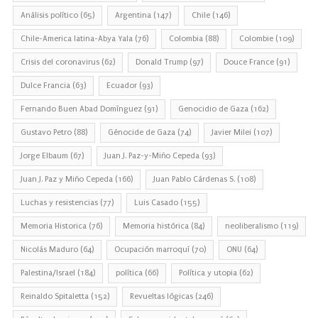
Análisis político
(65)
Argentina
(147)
Chile
(146)
Chile-America latina-Abya Yala
(76)
Colombia
(88)
Colombie
(109)
Crisis del coronavirus
(62)
Donald Trump
(97)
Douce France
(91)
Dulce Francia
(63)
Ecuador
(93)
Fernando Buen Abad Domínguez
(91)
Genocidio de Gaza
(162)
Gustavo Petro
(88)
Génocide de Gaza
(74)
Javier Milei
(107)
Jorge Elbaum
(67)
Juan J. Paz-y-Miño Cepeda
(93)
Juan J. Paz y Miño Cepeda
(166)
Juan Pablo Cárdenas S.
(108)
Luchas y resistencias
(77)
Luis Casado
(155)
Memoria Historica
(76)
Memoria histórica
(84)
neoliberalismo
(119)
Nicolás Maduro
(64)
Ocupación marroquí
(70)
ONU
(64)
Palestina/Israel
(184)
política
(66)
Política y utopia
(62)
Reinaldo Spitaletta
(152)
Revueltas lógicas
(246)