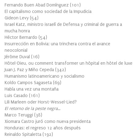
Fernando Buen Abad Domínguez
(
101
)
El capitalismo como sociedad de la Impudicia
Gideon Levy
(
54
)
Israel Katz, ministro israelí de Defensa y criminal de guerra a
mucha honra
Héctor Bernardo
(
54
)
Insurrección en Bolivia: una trinchera contra el avance
neocolonial
Jérôme Duval
(
16
)
Hôtel-Dieu, ou comment transformer un hôpital en hôtel de luxe
Juan J. Paz y Miño Cepeda
(
342
)
Humanismo latinoamericano y socialismo
Koldo Campos Sagaseta
(
69
)
Había una vez una montaña
Luis Casado
(
161
)
Lili Marleen oder Horst-Wessel-Lied?
El retorno de la peste negra…
Marco Teruggi
(
38
)
Xiomara Castro juró como nueva presidenta
Honduras: el regreso 12 años después
Reinaldo Spitaletta
(
192
)