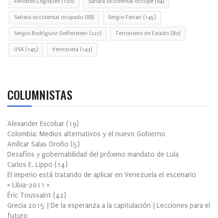
Révoltes Logiques
(120)
Sahara occidental occupé
(64)
Sahara occidental ocupado
(88)
Sergio Ferrari
(145)
Sergio Rodríguez Gelfenstein
(227)
Terrorismo de Estado
(80)
USA
(145)
Venezuela
(143)
COLUMNISTAS
Alexander Escobar
(
19
)
Colombia: Medios alternativos y el nuevo Gobierno
Amílcar Salas Oroño
(
5
)
Desafíos y gobernabilidad del próximo mandato de Lula
Carlos E. Lippo
(
14
)
El imperio está tratando de aplicar en Venezuela el escenario
« Libia-2011 »
Éric Toussaint
(
42
)
Grecia 2015 | De la esperanza a la capitulación | Lecciones para el
futuro