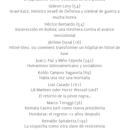
Gideon Levy
(
54
)
Israel Katz, ministro israelí de Defensa y criminal de guerra a
mucha honra
Héctor Bernardo
(
54
)
Insurrección en Bolivia: una trinchera contra el avance
neocolonial
Jérôme Duval
(
16
)
Hôtel-Dieu, ou comment transformer un hôpital en hôtel de
luxe
Juan J. Paz y Miño Cepeda
(
342
)
Humanismo latinoamericano y socialismo
Koldo Campos Sagaseta
(
69
)
Había una vez una montaña
Luis Casado
(
161
)
Lili Marleen oder Horst-Wessel-Lied?
El retorno de la peste negra…
Marco Teruggi
(
38
)
Xiomara Castro juró como nueva presidenta
Honduras: el regreso 12 años después
Reinaldo Spitaletta
(
192
)
La sospecha como otra clave de resistencia