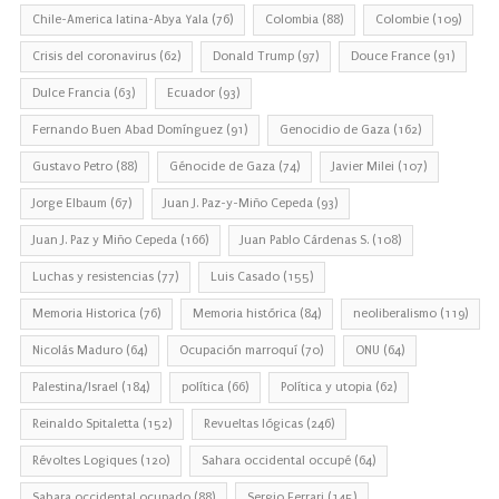
Chile-America latina-Abya Yala
(76)
Colombia
(88)
Colombie
(109)
Crisis del coronavirus
(62)
Donald Trump
(97)
Douce France
(91)
Dulce Francia
(63)
Ecuador
(93)
Fernando Buen Abad Domínguez
(91)
Genocidio de Gaza
(162)
Gustavo Petro
(88)
Génocide de Gaza
(74)
Javier Milei
(107)
Jorge Elbaum
(67)
Juan J. Paz-y-Miño Cepeda
(93)
Juan J. Paz y Miño Cepeda
(166)
Juan Pablo Cárdenas S.
(108)
Luchas y resistencias
(77)
Luis Casado
(155)
Memoria Historica
(76)
Memoria histórica
(84)
neoliberalismo
(119)
Nicolás Maduro
(64)
Ocupación marroquí
(70)
ONU
(64)
Palestina/Israel
(184)
política
(66)
Política y utopia
(62)
Reinaldo Spitaletta
(152)
Revueltas lógicas
(246)
Révoltes Logiques
(120)
Sahara occidental occupé
(64)
Sahara occidental ocupado
(88)
Sergio Ferrari
(145)