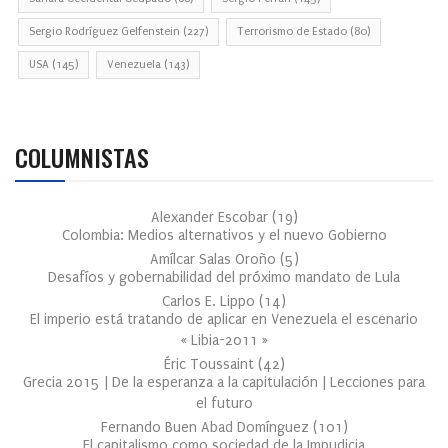
Sergio Rodríguez Gelfenstein
(227)
Terrorismo de Estado
(80)
USA
(145)
Venezuela
(143)
COLUMNISTAS
Alexander Escobar
(
19
)
Colombia: Medios alternativos y el nuevo Gobierno
Amílcar Salas Oroño
(
5
)
Desafíos y gobernabilidad del próximo mandato de Lula
Carlos E. Lippo
(
14
)
El imperio está tratando de aplicar en Venezuela el escenario
« Libia-2011 »
Éric Toussaint
(
42
)
Grecia 2015 | De la esperanza a la capitulación | Lecciones para
el futuro
Fernando Buen Abad Domínguez
(
101
)
El capitalismo como sociedad de la Impudicia