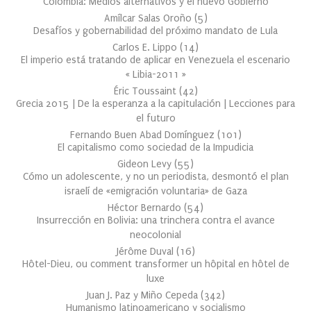
Colombia: Medios alternativos y el nuevo Gobierno
Amílcar Salas Oroño
(
5
)
Desafíos y gobernabilidad del próximo mandato de Lula
Carlos E. Lippo
(
14
)
El imperio está tratando de aplicar en Venezuela el escenario
« Libia-2011 »
Éric Toussaint
(
42
)
Grecia 2015 | De la esperanza a la capitulación | Lecciones para
el futuro
Fernando Buen Abad Domínguez
(
101
)
El capitalismo como sociedad de la Impudicia
Gideon Levy
(
55
)
Cómo un adolescente, y no un periodista, desmontó el plan
israelí de «emigración voluntaria» de Gaza
Héctor Bernardo
(
54
)
Insurrección en Bolivia: una trinchera contra el avance
neocolonial
Jérôme Duval
(
16
)
Hôtel-Dieu, ou comment transformer un hôpital en hôtel de
luxe
Juan J. Paz y Miño Cepeda
(
342
)
Humanismo latinoamericano y socialismo