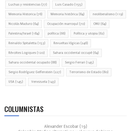
Luchas y resistencias
(77)
Luis Casado
(155)
Memoria Historica
(76)
Memoria histórica
(84)
neoliberalismo
(119)
Nicolás Maduro
(64)
Ocupación marroquí
(70)
ONU
(64)
Palestina/Israel
(184)
política
(66)
Política y utopia
(62)
Reinaldo Spitaletta
(153)
Revueltas lógicas
(246)
Révoltes Logiques
(120)
Sahara occidental occupé
(64)
Sahara occidental ocupado
(88)
Sergio Ferrari
(145)
Sergio Rodríguez Gelfenstein
(227)
Terrorismo de Estado
(80)
USA
(145)
Venezuela
(143)
COLUMNISTAS
Alexander Escobar
(
19
)