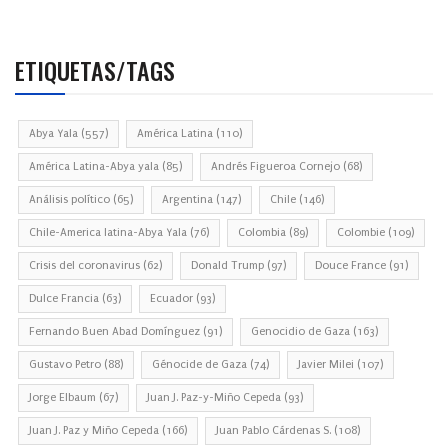
ETIQUETAS/TAGS
Abya Yala
(557)
América Latina
(110)
América Latina-Abya yala
(85)
Andrés Figueroa Cornejo
(68)
Análisis político
(65)
Argentina
(147)
Chile
(146)
Chile-America latina-Abya Yala
(76)
Colombia
(89)
Colombie
(109)
Crisis del coronavirus
(62)
Donald Trump
(97)
Douce France
(91)
Dulce Francia
(63)
Ecuador
(93)
Fernando Buen Abad Domínguez
(91)
Genocidio de Gaza
(163)
Gustavo Petro
(88)
Génocide de Gaza
(74)
Javier Milei
(107)
Jorge Elbaum
(67)
Juan J. Paz-y-Miño Cepeda
(93)
Juan J. Paz y Miño Cepeda
(166)
Juan Pablo Cárdenas S.
(108)