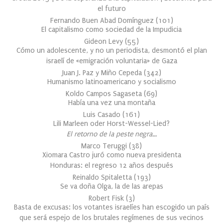
el futuro
Fernando Buen Abad Domínguez
(
101
)
El capitalismo como sociedad de la Impudicia
Gideon Levy
(
55
)
Cómo un adolescente, y no un periodista, desmontó el plan
israelí de «emigración voluntaria» de Gaza
Juan J. Paz y Miño Cepeda
(
342
)
Humanismo latinoamericano y socialismo
Koldo Campos Sagaseta
(
69
)
Había una vez una montaña
Luis Casado
(
161
)
Lili Marleen oder Horst-Wessel-Lied?
El retorno de la peste negra…
Marco Teruggi
(
38
)
Xiomara Castro juró como nueva presidenta
Honduras: el regreso 12 años después
Reinaldo Spitaletta
(
193
)
Se va doña Olga, la de las arepas
Robert Fisk
(
3
)
Basta de excusas: los votantes israelíes han escogido un país
que será espejo de los brutales regímenes de sus vecinos