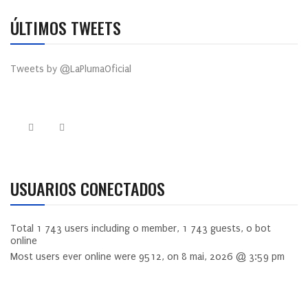
ÚLTIMOS TWEETS
Tweets by @LaPlumaOficial
USUARIOS CONECTADOS
Total
1 743
users including
0
member,
1 743
guests,
0
bot
online
Most users ever online were
9512
, on 8 mai, 2026 @ 3:59 pm