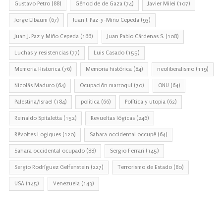
Gustavo Petro
(88)
Génocide de Gaza
(74)
Javier Milei
(107)
Jorge Elbaum
(67)
Juan J. Paz-y-Miño Cepeda
(93)
Juan J. Paz y Miño Cepeda
(166)
Juan Pablo Cárdenas S.
(108)
Luchas y resistencias
(77)
Luis Casado
(155)
Memoria Historica
(76)
Memoria histórica
(84)
neoliberalismo
(119)
Nicolás Maduro
(64)
Ocupación marroquí
(70)
ONU
(64)
Palestina/Israel
(184)
política
(66)
Política y utopia
(62)
Reinaldo Spitaletta
(152)
Revueltas lógicas
(246)
Révoltes Logiques
(120)
Sahara occidental occupé
(64)
Sahara occidental ocupado
(88)
Sergio Ferrari
(145)
Sergio Rodríguez Gelfenstein
(227)
Terrorismo de Estado
(80)
USA
(145)
Venezuela
(143)