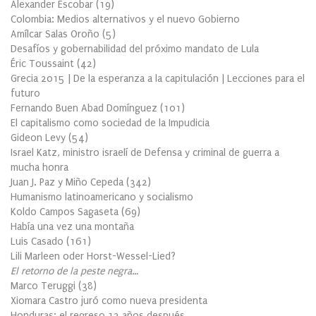
Alexander Escobar
(
19
)
Colombia: Medios alternativos y el nuevo Gobierno
Amílcar Salas Oroño
(
5
)
Desafíos y gobernabilidad del próximo mandato de Lula
Éric Toussaint
(
42
)
Grecia 2015 | De la esperanza a la capitulación | Lecciones para el
futuro
Fernando Buen Abad Domínguez
(
101
)
El capitalismo como sociedad de la Impudicia
Gideon Levy
(
54
)
Israel Katz, ministro israelí de Defensa y criminal de guerra a
mucha honra
Juan J. Paz y Miño Cepeda
(
342
)
Humanismo latinoamericano y socialismo
Koldo Campos Sagaseta
(
69
)
Había una vez una montaña
Luis Casado
(
161
)
Lili Marleen oder Horst-Wessel-Lied?
El retorno de la peste negra…
Marco Teruggi
(
38
)
Xiomara Castro juró como nueva presidenta
Honduras: el regreso 12 años después