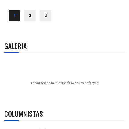
1
2
GALERIA
Aaron Bushnell, mártir de la causa palestina
COLUMNISTAS