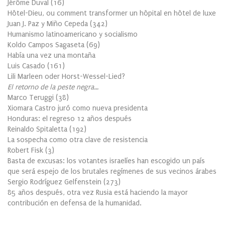
Jérôme Duval
(
16
)
Hôtel-Dieu, ou comment transformer un hôpital en hôtel de luxe
Juan J. Paz y Miño Cepeda
(
342
)
Humanismo latinoamericano y socialismo
Koldo Campos Sagaseta
(
69
)
Había una vez una montaña
Luis Casado
(
161
)
Lili Marleen oder Horst-Wessel-Lied?
El retorno de la peste negra…
Marco Teruggi
(
38
)
Xiomara Castro juró como nueva presidenta
Honduras: el regreso 12 años después
Reinaldo Spitaletta
(
192
)
La sospecha como otra clave de resistencia
Robert Fisk
(
3
)
Basta de excusas: los votantes israelíes han escogido un país
que será espejo de los brutales regímenes de sus vecinos árabes
Sergio Rodríguez Gelfenstein
(
273
)
85 años después, otra vez Rusia está haciendo la mayor
contribución en defensa de la humanidad.