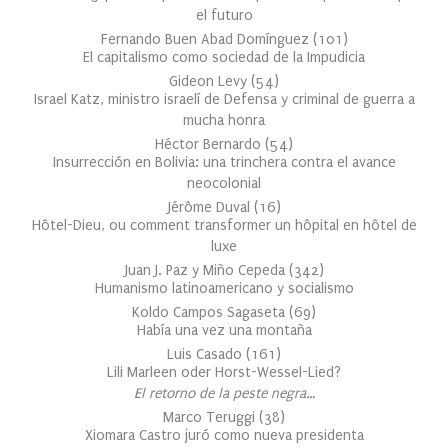
el futuro
Fernando Buen Abad Domínguez
(
101
)
El capitalismo como sociedad de la Impudicia
Gideon Levy
(
54
)
Israel Katz, ministro israelí de Defensa y criminal de guerra a
mucha honra
Héctor Bernardo
(
54
)
Insurrección en Bolivia: una trinchera contra el avance
neocolonial
Jérôme Duval
(
16
)
Hôtel-Dieu, ou comment transformer un hôpital en hôtel de
luxe
Juan J. Paz y Miño Cepeda
(
342
)
Humanismo latinoamericano y socialismo
Koldo Campos Sagaseta
(
69
)
Había una vez una montaña
Luis Casado
(
161
)
Lili Marleen oder Horst-Wessel-Lied?
El retorno de la peste negra…
Marco Teruggi
(
38
)
Xiomara Castro juró como nueva presidenta