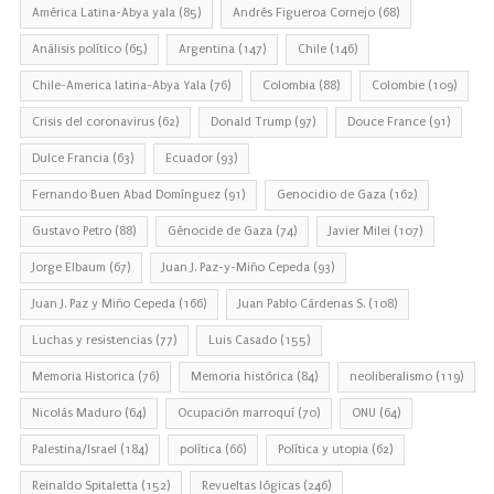
América Latina-Abya yala
(85)
Andrés Figueroa Cornejo
(68)
Análisis político
(65)
Argentina
(147)
Chile
(146)
Chile-America latina-Abya Yala
(76)
Colombia
(88)
Colombie
(109)
Crisis del coronavirus
(62)
Donald Trump
(97)
Douce France
(91)
Dulce Francia
(63)
Ecuador
(93)
Fernando Buen Abad Domínguez
(91)
Genocidio de Gaza
(162)
Gustavo Petro
(88)
Génocide de Gaza
(74)
Javier Milei
(107)
Jorge Elbaum
(67)
Juan J. Paz-y-Miño Cepeda
(93)
Juan J. Paz y Miño Cepeda
(166)
Juan Pablo Cárdenas S.
(108)
Luchas y resistencias
(77)
Luis Casado
(155)
Memoria Historica
(76)
Memoria histórica
(84)
neoliberalismo
(119)
Nicolás Maduro
(64)
Ocupación marroquí
(70)
ONU
(64)
Palestina/Israel
(184)
política
(66)
Política y utopia
(62)
Reinaldo Spitaletta
(152)
Revueltas lógicas
(246)