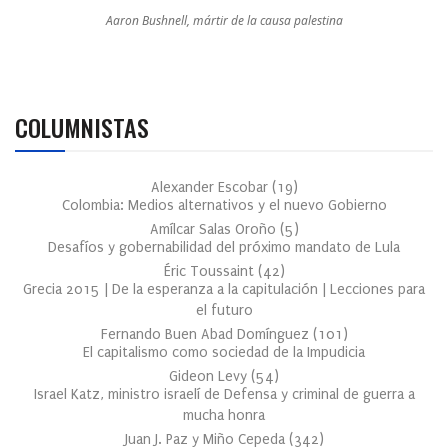
Aaron Bushnell, mártir de la causa palestina
COLUMNISTAS
Alexander Escobar
(
19
)
Colombia: Medios alternativos y el nuevo Gobierno
Amílcar Salas Oroño
(
5
)
Desafíos y gobernabilidad del próximo mandato de Lula
Éric Toussaint
(
42
)
Grecia 2015 | De la esperanza a la capitulación | Lecciones para
el futuro
Fernando Buen Abad Domínguez
(
101
)
El capitalismo como sociedad de la Impudicia
Gideon Levy
(
54
)
Israel Katz, ministro israelí de Defensa y criminal de guerra a
mucha honra
Juan J. Paz y Miño Cepeda
(
342
)