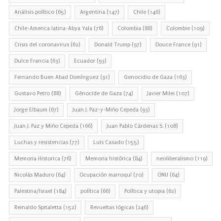
Análisis político
(65)
Argentina
(147)
Chile
(146)
Chile-America latina-Abya Yala
(76)
Colombia
(88)
Colombie
(109)
Crisis del coronavirus
(62)
Donald Trump
(97)
Douce France
(91)
Dulce Francia
(63)
Ecuador
(93)
Fernando Buen Abad Domínguez
(91)
Genocidio de Gaza
(163)
Gustavo Petro
(88)
Génocide de Gaza
(74)
Javier Milei
(107)
Jorge Elbaum
(67)
Juan J. Paz-y-Miño Cepeda
(93)
Juan J. Paz y Miño Cepeda
(166)
Juan Pablo Cárdenas S.
(108)
Luchas y resistencias
(77)
Luis Casado
(155)
Memoria Historica
(76)
Memoria histórica
(84)
neoliberalismo
(119)
Nicolás Maduro
(64)
Ocupación marroquí
(70)
ONU
(64)
Palestina/Israel
(184)
política
(66)
Política y utopia
(62)
Reinaldo Spitaletta
(152)
Revueltas lógicas
(246)