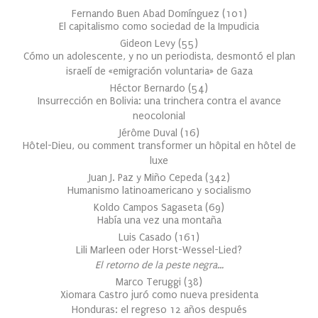
Fernando Buen Abad Domínguez
(
101
)
El capitalismo como sociedad de la Impudicia
Gideon Levy
(
55
)
Cómo un adolescente, y no un periodista, desmontó el plan
israelí de «emigración voluntaria» de Gaza
Héctor Bernardo
(
54
)
Insurrección en Bolivia: una trinchera contra el avance
neocolonial
Jérôme Duval
(
16
)
Hôtel-Dieu, ou comment transformer un hôpital en hôtel de
luxe
Juan J. Paz y Miño Cepeda
(
342
)
Humanismo latinoamericano y socialismo
Koldo Campos Sagaseta
(
69
)
Había una vez una montaña
Luis Casado
(
161
)
Lili Marleen oder Horst-Wessel-Lied?
El retorno de la peste negra…
Marco Teruggi
(
38
)
Xiomara Castro juró como nueva presidenta
Honduras: el regreso 12 años después