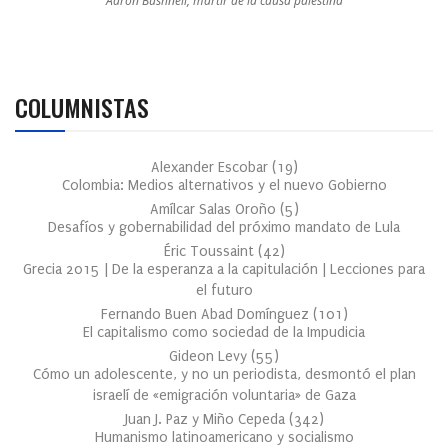
Aaron Bushnell, mártir de la causa palestina
COLUMNISTAS
Alexander Escobar
(
19
)
Colombia: Medios alternativos y el nuevo Gobierno
Amílcar Salas Oroño
(
5
)
Desafíos y gobernabilidad del próximo mandato de Lula
Éric Toussaint
(
42
)
Grecia 2015 | De la esperanza a la capitulación | Lecciones para
el futuro
Fernando Buen Abad Domínguez
(
101
)
El capitalismo como sociedad de la Impudicia
Gideon Levy
(
55
)
Cómo un adolescente, y no un periodista, desmontó el plan
israelí de «emigración voluntaria» de Gaza
Juan J. Paz y Miño Cepeda
(
342
)
Humanismo latinoamericano y socialismo