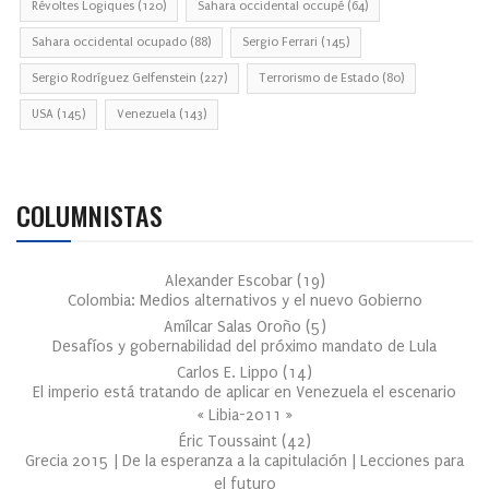
Révoltes Logiques
(120)
Sahara occidental occupé
(64)
Sahara occidental ocupado
(88)
Sergio Ferrari
(145)
Sergio Rodríguez Gelfenstein
(227)
Terrorismo de Estado
(80)
USA
(145)
Venezuela
(143)
COLUMNISTAS
Alexander Escobar
(
19
)
Colombia: Medios alternativos y el nuevo Gobierno
Amílcar Salas Oroño
(
5
)
Desafíos y gobernabilidad del próximo mandato de Lula
Carlos E. Lippo
(
14
)
El imperio está tratando de aplicar en Venezuela el escenario
« Libia-2011 »
Éric Toussaint
(
42
)
Grecia 2015 | De la esperanza a la capitulación | Lecciones para
el futuro