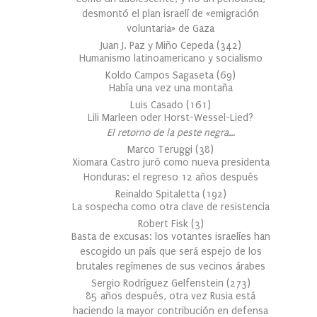
desmontó el plan israelí de «emigración
voluntaria» de Gaza
Juan J. Paz y Miño Cepeda
(
342
)
Humanismo latinoamericano y socialismo
Koldo Campos Sagaseta
(
69
)
Había una vez una montaña
Luis Casado
(
161
)
Lili Marleen oder Horst-Wessel-Lied?
El retorno de la peste negra…
Marco Teruggi
(
38
)
Xiomara Castro juró como nueva presidenta
Honduras: el regreso 12 años después
Reinaldo Spitaletta
(
192
)
La sospecha como otra clave de resistencia
Robert Fisk
(
3
)
Basta de excusas: los votantes israelíes han
escogido un país que será espejo de los
brutales regímenes de sus vecinos árabes
Sergio Rodríguez Gelfenstein
(
273
)
85 años después, otra vez Rusia está
haciendo la mayor contribución en defensa