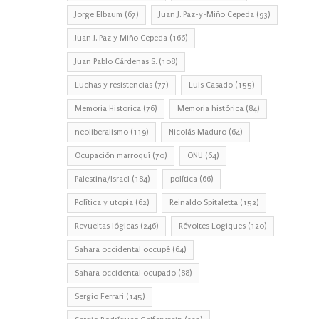
Jorge Elbaum
(67)
Juan J. Paz-y-Miño Cepeda
(93)
Juan J. Paz y Miño Cepeda
(166)
Juan Pablo Cárdenas S.
(108)
Luchas y resistencias
(77)
Luis Casado
(155)
Memoria Historica
(76)
Memoria histórica
(84)
neoliberalismo
(119)
Nicolás Maduro
(64)
Ocupación marroquí
(70)
ONU
(64)
Palestina/Israel
(184)
política
(66)
Política y utopia
(62)
Reinaldo Spitaletta
(152)
Revueltas lógicas
(246)
Révoltes Logiques
(120)
Sahara occidental occupé
(64)
Sahara occidental ocupado
(88)
Sergio Ferrari
(145)