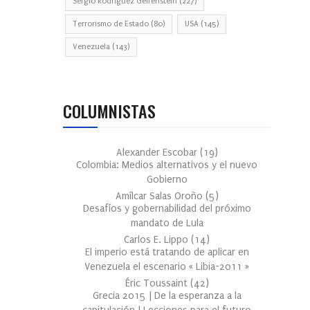
Sergio Rodríguez Gelfenstein
(227)
Terrorismo de Estado
(80)
USA
(145)
Venezuela
(143)
COLUMNISTAS
Alexander Escobar
(
19
)
Colombia: Medios alternativos y el nuevo
Gobierno
Amílcar Salas Oroño
(
5
)
Desafíos y gobernabilidad del próximo
mandato de Lula
Carlos E. Lippo
(
14
)
El imperio está tratando de aplicar en
Venezuela el escenario « Libia-2011 »
Éric Toussaint
(
42
)
Grecia 2015 | De la esperanza a la