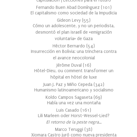
capitulación | Lecciones para el futuro
Fernando Buen Abad Domínguez
(
101
)
El capitalismo como sociedad de la Impudicia
Gideon Levy
(
55
)
Cómo un adolescente, y no un periodista,
desmontó el plan israelí de «emigración
voluntaria» de Gaza
Héctor Bernardo
(
54
)
Insurrección en Bolivia: una trinchera contra
el avance neocolonial
Jérôme Duval
(
16
)
Hôtel-Dieu, ou comment transformer un
hôpital en hôtel de luxe
Juan J. Paz y Miño Cepeda
(
342
)
Humanismo latinoamericano y socialismo
Koldo Campos Sagaseta
(
69
)
Había una vez una montaña
Luis Casado
(
161
)
Lili Marleen oder Horst-Wessel-Lied?
El retorno de la peste negra…
Marco Teruggi
(
38
)
Xiomara Castro juró como nueva presidenta