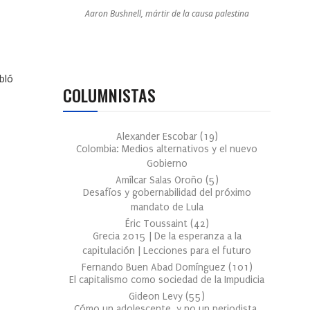
Aaron Bushnell, mártir de la causa palestina
bló
COLUMNISTAS
Alexander Escobar
(
19
)
Colombia: Medios alternativos y el nuevo
Gobierno
Amílcar Salas Oroño
(
5
)
Desafíos y gobernabilidad del próximo
mandato de Lula
Éric Toussaint
(
42
)
Grecia 2015 | De la esperanza a la
capitulación | Lecciones para el futuro
Fernando Buen Abad Domínguez
(
101
)
El capitalismo como sociedad de la Impudicia
Gideon Levy
(
55
)
Cómo un adolescente, y no un periodista,