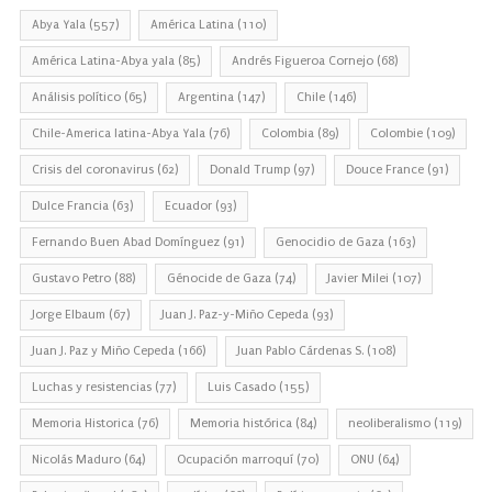
Abya Yala
(557)
América Latina
(110)
América Latina-Abya yala
(85)
Andrés Figueroa Cornejo
(68)
Análisis político
(65)
Argentina
(147)
Chile
(146)
Chile-America latina-Abya Yala
(76)
Colombia
(89)
Colombie
(109)
Crisis del coronavirus
(62)
Donald Trump
(97)
Douce France
(91)
Dulce Francia
(63)
Ecuador
(93)
Fernando Buen Abad Domínguez
(91)
Genocidio de Gaza
(163)
Gustavo Petro
(88)
Génocide de Gaza
(74)
Javier Milei
(107)
Jorge Elbaum
(67)
Juan J. Paz-y-Miño Cepeda
(93)
Juan J. Paz y Miño Cepeda
(166)
Juan Pablo Cárdenas S.
(108)
Luchas y resistencias
(77)
Luis Casado
(155)
Memoria Historica
(76)
Memoria histórica
(84)
neoliberalismo
(119)
Nicolás Maduro
(64)
Ocupación marroquí
(70)
ONU
(64)