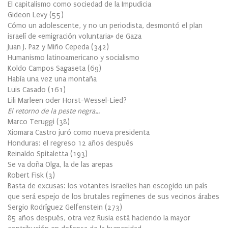
El capitalismo como sociedad de la Impudicia
Gideon Levy
(
55
)
Cómo un adolescente, y no un periodista, desmontó el plan
israelí de «emigración voluntaria» de Gaza
Juan J. Paz y Miño Cepeda
(
342
)
Humanismo latinoamericano y socialismo
Koldo Campos Sagaseta
(
69
)
Había una vez una montaña
Luis Casado
(
161
)
Lili Marleen oder Horst-Wessel-Lied?
El retorno de la peste negra…
Marco Teruggi
(
38
)
Xiomara Castro juró como nueva presidenta
Honduras: el regreso 12 años después
Reinaldo Spitaletta
(
193
)
Se va doña Olga, la de las arepas
Robert Fisk
(
3
)
Basta de excusas: los votantes israelíes han escogido un país
que será espejo de los brutales regímenes de sus vecinos árabes
Sergio Rodríguez Gelfenstein
(
273
)
85 años después, otra vez Rusia está haciendo la mayor