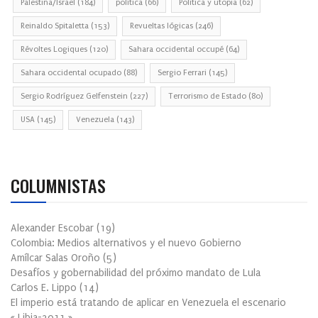
Palestina/Israel
(184)
política
(66)
Política y utopia
(62)
Reinaldo Spitaletta
(153)
Revueltas lógicas
(246)
Révoltes Logiques
(120)
Sahara occidental occupé
(64)
Sahara occidental ocupado
(88)
Sergio Ferrari
(145)
Sergio Rodríguez Gelfenstein
(227)
Terrorismo de Estado
(80)
USA
(145)
Venezuela
(143)
COLUMNISTAS
Alexander Escobar
(
19
)
Colombia: Medios alternativos y el nuevo Gobierno
Amílcar Salas Oroño
(
5
)
Desafíos y gobernabilidad del próximo mandato de Lula
Carlos E. Lippo
(
14
)
El imperio está tratando de aplicar en Venezuela el escenario
« Libia-2011 »