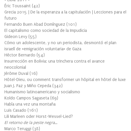
Éric Toussaint
(
42
)
Grecia 2015 | De la esperanza a la capitulación | Lecciones para el
futuro
Fernando Buen Abad Domínguez
(
101
)
El capitalismo como sociedad de la Impudicia
Gideon Levy
(
55
)
Cómo un adolescente, y no un periodista, desmontó el plan
israelí de «emigración voluntaria» de Gaza
Héctor Bernardo
(
54
)
Insurrección en Bolivia: una trinchera contra el avance
neocolonial
Jérôme Duval
(
16
)
Hôtel-Dieu, ou comment transformer un hôpital en hôtel de luxe
Juan J. Paz y Miño Cepeda
(
342
)
Humanismo latinoamericano y socialismo
Koldo Campos Sagaseta
(
69
)
Había una vez una montaña
Luis Casado
(
161
)
Lili Marleen oder Horst-Wessel-Lied?
El retorno de la peste negra…
Marco Teruggi
(
38
)