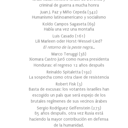
criminal de guerra a mucha honra
Juan J. Paz y Miño Cepeda
(
342
)
Humanismo latinoamericano y socialismo
Koldo Campos Sagaseta
(
69
)
Había una vez una montaña
Luis Casado
(
161
)
Lili Marleen oder Horst-Wessel-Lied?
El retorno de la peste negra…
Marco Teruggi
(
38
)
Xiomara Castro juró como nueva presidenta
Honduras: el regreso 12 años después
Reinaldo Spitaletta
(
192
)
La sospecha como otra clave de resistencia
Robert Fisk
(
3
)
Basta de excusas: los votantes israelíes han
escogido un país que será espejo de los
brutales regímenes de sus vecinos árabes
Sergio Rodríguez Gelfenstein
(
273
)
85 años después, otra vez Rusia está
haciendo la mayor contribución en defensa
de la humanidad.