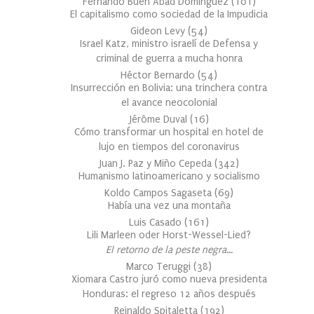
Fernando Buen Abad Domínguez
(
101
)
El capitalismo como sociedad de la Impudicia
Gideon Levy
(
54
)
Israel Katz, ministro israelí de Defensa y
criminal de guerra a mucha honra
Héctor Bernardo
(
54
)
Insurrección en Bolivia: una trinchera contra
el avance neocolonial
Jérôme Duval
(
16
)
Cómo transformar un hospital en hotel de
lujo en tiempos del coronavirus
Juan J. Paz y Miño Cepeda
(
342
)
Humanismo latinoamericano y socialismo
Koldo Campos Sagaseta
(
69
)
Había una vez una montaña
Luis Casado
(
161
)
Lili Marleen oder Horst-Wessel-Lied?
El retorno de la peste negra…
Marco Teruggi
(
38
)
Xiomara Castro juró como nueva presidenta
Honduras: el regreso 12 años después
Reinaldo Spitaletta
(
192
)