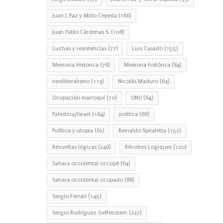
Juan J. Paz y Miño Cepeda
(166)
Juan Pablo Cárdenas S.
(108)
Luchas y resistencias
(77)
Luis Casado
(155)
Memoria Historica
(76)
Memoria histórica
(84)
neoliberalismo
(119)
Nicolás Maduro
(64)
Ocupación marroquí
(70)
ONU
(64)
Palestina/Israel
(184)
política
(66)
Política y utopia
(62)
Reinaldo Spitaletta
(152)
Revueltas lógicas
(246)
Révoltes Logiques
(120)
Sahara occidental occupé
(64)
Sahara occidental ocupado
(88)
Sergio Ferrari
(145)
Sergio Rodríguez Gelfenstein
(227)