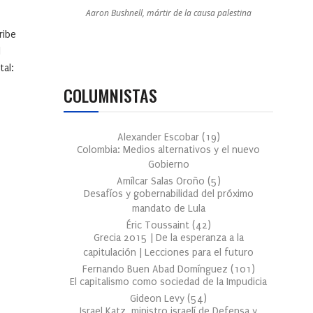
Aaron Bushnell, mártir de la causa palestina
ribe
d
tal:
COLUMNISTAS
Alexander Escobar
(
19
)
Colombia: Medios alternativos y el nuevo
Gobierno
Amílcar Salas Oroño
(
5
)
Desafíos y gobernabilidad del próximo
mandato de Lula
Éric Toussaint
(
42
)
Grecia 2015 | De la esperanza a la
capitulación | Lecciones para el futuro
Fernando Buen Abad Domínguez
(
101
)
El capitalismo como sociedad de la Impudicia
Gideon Levy
(
54
)
Israel Katz, ministro israelí de Defensa y