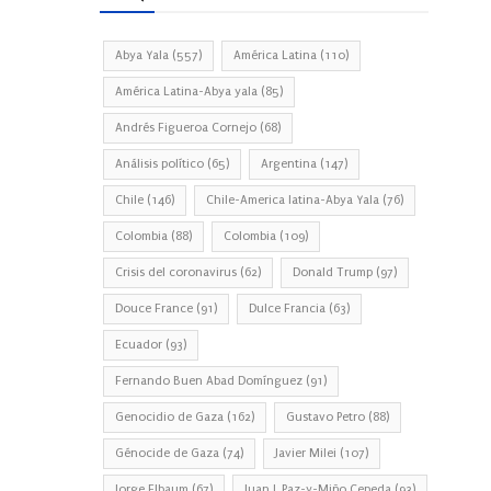
Abya Yala
(557)
América Latina
(110)
América Latina-Abya yala
(85)
Andrés Figueroa Cornejo
(68)
Análisis político
(65)
Argentina
(147)
Chile
(146)
Chile-America latina-Abya Yala
(76)
Colombia
(88)
Colombia
(109)
Crisis del coronavirus
(62)
Donald Trump
(97)
Douce France
(91)
Dulce Francia
(63)
Ecuador
(93)
Fernando Buen Abad Domínguez
(91)
Genocidio de Gaza
(162)
Gustavo Petro
(88)
Génocide de Gaza
(74)
Javier Milei
(107)
Jorge Elbaum
(67)
Juan J. Paz-y-Miño Cepeda
(93)