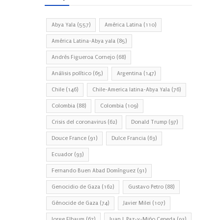
Abya Yala
(557)
América Latina
(110)
América Latina-Abya yala
(85)
Andrés Figueroa Cornejo
(68)
Análisis político
(65)
Argentina
(147)
Chile
(146)
Chile-America latina-Abya Yala
(76)
Colombia
(88)
Colombia
(109)
Crisis del coronavirus
(62)
Donald Trump
(97)
Douce France
(91)
Dulce Francia
(63)
Ecuador
(93)
Fernando Buen Abad Domínguez
(91)
Genocidio de Gaza
(162)
Gustavo Petro
(88)
Génocide de Gaza
(74)
Javier Milei
(107)
Jorge Elbaum
(67)
Juan J. Paz-y-Miño Cepeda
(93)