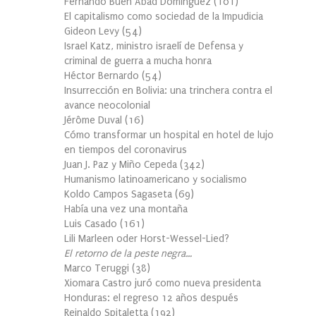
Fernando Buen Abad Domínguez
(
101
)
El capitalismo como sociedad de la Impudicia
Gideon Levy
(
54
)
Israel Katz, ministro israelí de Defensa y
criminal de guerra a mucha honra
Héctor Bernardo
(
54
)
Insurrección en Bolivia: una trinchera contra el
avance neocolonial
Jérôme Duval
(
16
)
Cómo transformar un hospital en hotel de lujo
en tiempos del coronavirus
Juan J. Paz y Miño Cepeda
(
342
)
Humanismo latinoamericano y socialismo
Koldo Campos Sagaseta
(
69
)
Había una vez una montaña
Luis Casado
(
161
)
Lili Marleen oder Horst-Wessel-Lied?
El retorno de la peste negra…
Marco Teruggi
(
38
)
Xiomara Castro juró como nueva presidenta
Honduras: el regreso 12 años después
Reinaldo Spitaletta
(
192
)