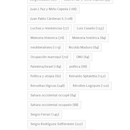
Juan J. Paz y Miño Cepeda
(166)
Juan Pablo Cárdenas S.
(108)
Luchas y resistencias
(77)
Luis Casado
(155)
Memoria Historica
(76)
Memoria histórica
(84)
neoliberalismo
(119)
Nicolás Maduro
(64)
Ocupación marroquí
(70)
ONU
(64)
Palestina/Israel
(184)
política
(66)
Política y utopia
(62)
Reinaldo Spitaletta
(152)
Revueltas lógicas
(246)
Révoltes Logiques
(120)
Sahara occidental occupé
(64)
Sahara occidental ocupado
(88)
Sergio Ferrari
(145)
Sergio Rodríguez Gelfenstein
(227)