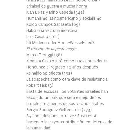
Israel Katz, ministro israelí de Defensa y
criminal de guerra a mucha honra
Juan J. Paz y Miño Cepeda
(
342
)
Humanismo latinoamericano y socialismo
Koldo Campos Sagaseta
(
69
)
Había una vez una montaña
Luis Casado
(
161
)
Lili Marleen oder Horst-Wessel-Lied?
El retorno de la peste negra…
Marco Teruggi
(
38
)
Xiomara Castro juró como nueva presidenta
Honduras: el regreso 12 años después
Reinaldo Spitaletta
(
192
)
La sospecha como otra clave de resistencia
Robert Fisk
(
3
)
Basta de excusas: los votantes israelíes han
escogido un país que será espejo de los
brutales regímenes de sus vecinos árabes
Sergio Rodríguez Gelfenstein
(
273
)
85 años después, otra vez Rusia está
haciendo la mayor contribución en defensa de
la humanidad.